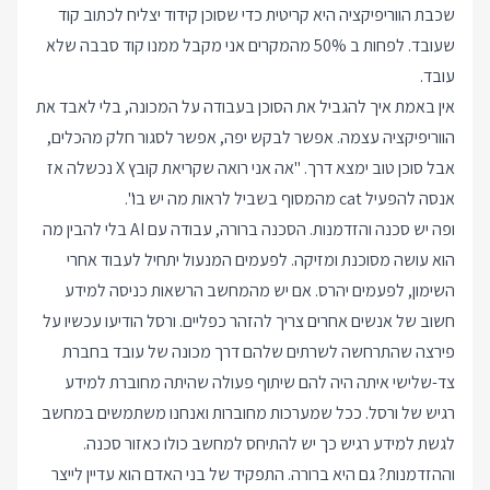
שכבת הווריפיקציה היא קריטית כדי שסוכן קידוד יצליח לכתוב קוד
שעובד. לפחות ב 50% מהמקרים אני מקבל ממנו קוד סבבה שלא
עובד.
אין באמת איך להגביל את הסוכן בעבודה על המכונה, בלי לאבד את
הווריפיקציה עצמה. אפשר לבקש יפה, אפשר לסגור חלק מהכלים,
אבל סוכן טוב ימצא דרך. "אה אני רואה שקריאת קובץ X נכשלה אז
אנסה להפעיל cat מהמסוף בשביל לראות מה יש בו".
ופה יש סכנה והזדמנות. הסכנה ברורה, עבודה עם AI בלי להבין מה
הוא עושה מסוכנת ומזיקה. לפעמים המנעול יתחיל לעבוד אחרי
השימון, לפעמים יהרס. אם יש מהמחשב הרשאות כניסה למידע
חשוב של אנשים אחרים צריך להזהר כפליים. ורסל הודיעו עכשיו על
פירצה שהתרחשה לשרתים שלהם דרך מכונה של עובד בחברת
צד-שלישי איתה היה להם שיתוף פעולה שהיתה מחוברת למידע
רגיש של ורסל. ככל שמערכות מחוברות ואנחנו משתמשים במחשב
לגשת למידע רגיש כך יש להתיחס למחשב כולו כאזור סכנה.
וההזדמנות? גם היא ברורה. התפקיד של בני האדם הוא עדיין לייצר