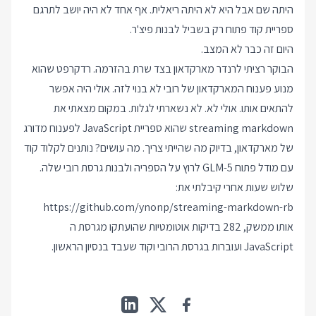
היתה שם אבל היא לא היתה ריאלית. אף אחד לא היה יושב לתרגם
ספריית קוד פתוח רק בשביל לבנות פיצ'ר.
היום זה כבר לא המצב.
הבוקר רציתי לרנדר מארקדאון בצד שרת בהזרמה. רדקרפט שהוא
מנוע פענוח המארקדאון של רובי לא בנוי לזה. אולי היה אפשר
להתאים אותו. אולי לא. לא נשארתי לגלות. במקום מצאתי את
streaming markdown שהוא ספריית JavaScript לפענוח מדורג
של מארקדאון, בדיוק מה שהייתי צריך. מה עושים? נותנים לקלוד קוד
עם מודל פתוח GLM-5 לרוץ על הספריה ולבנות גרסת רובי שלה.
שלוש שעות אחרי קיבלתי את:
https://github.com/ynonp/streaming-markdown-rb
אותו ממשק, 282 בדיקות אוטומטיות שהועתקו מגרסת ה
JavaScript ועוברות בגרסת הרובי וקוד שעבד בנסיון הראשון.