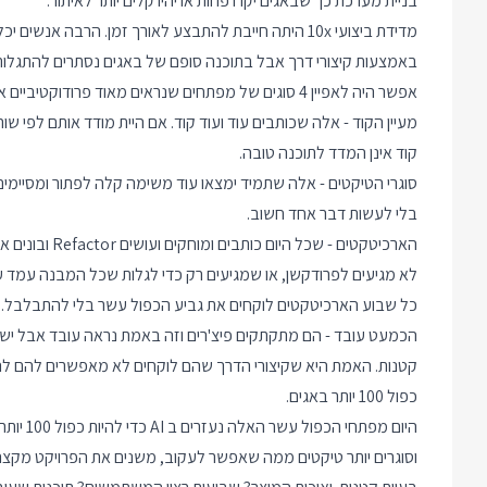
בניית מערכת כך שבאגים יקרו פחות או יהיו קלים יותר לאיתור.
מדידת ביצועי 10x היתה חייבת להתבצע לאורך זמן. הרבה 
באמצעות קיצורי דרך אבל בתוכנה סופם של באגים נסתרים להתגלות ול
אפשר היה לאפיין 4 סוגים של מפתחים שנראים מאוד פרודוקטיביים אבל בעצם הם לא:
מעיין הקוד - אלה שכותבים עוד ועוד קוד. אם היית מודד אותם לפי ש
קוד אינן המדד לתוכנה טובה.
בלי לעשות דבר אחד חשוב.
הארכיטקטים - ש
לא מגיעים לפרודקשן, או שמגיעים רק כדי לגלות שכל המבנה עמד ע
כל שבוע הארכיטקטים לוקחים את גביע הכפול עשר בלי להתבלבל.
הכמעט עובד - הם מתקתקים פיצ'רים וזה באמת נראה עובד אבל יש ר
כפול 100 יותר באגים.
היום מפת
וסוגרים יותר טיקטים ממה שאפשר לעקוב, משנים את הפרויקט מקצה