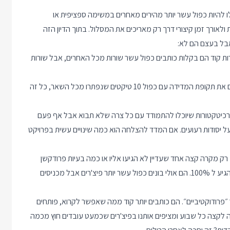
אנשים יכלו להיות כפול עשר יותר מהירים מאחרים במשימה ספציפית או
אורך זמן קיצורי דרך רק מאריכים את המסלול. בתוך הדיון הזה
ורות קוד הם בקלות כותבים כפול עשר שורות מכל האחרים, אבל שורות
סוגרי הטיקטים - אלה שתמיד ימצאו עוד משימה קלה לפתור ומסיימים את תקופת המדידה עם כפול 10 טיקטים שנפתרו מכל השאר, כל זה
כל היום כותבים ומוחקים ועושים Refactor ובונים ארכיטקטורות שיוכלו להתמודד עם כל צרה שלא תבוא אבל אף פעם
ל יסודות רעועים. אם המדד להצלחה הוא כמה שינויים עשית בפרויקט
ק מקרה קצה אחד שעדיין לא הגיעו אליו או כמה בעיות פרודקשן
קטנות. האמת היא שקיצורי הדרך שהם לוקחים לא מאפשרים להם להגיע ל 100%. הם אולי בונים כפול עשר יותר פיצ'רים אבל מכניסים
חי הכפול עשר האלה נעזרים ב AI כדי להיות כפול 100 יותר ״פרודוקטיביים״. הם כותבים יותר קוד ממה שאפשר לקרוא, פותחים
 לקצה כל שבוע ומציפים אותנו בפיצ'רים שכמעט עובדים חוץ מכמה