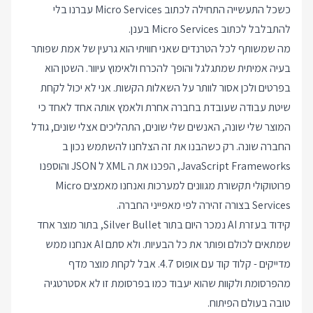
כשכל התעשייה התחילה לכתוב Micro Services עברנו בלי
להתבלבל לכתוב Micro Services בענן.
מה שמשותף לכל הטרנדים שאני חוויתי הוא גרעין של אמת שפותר
בעיה אמיתית שמתגלגל והופך להכרח ולאימוץ עיוור. השטן הוא
בפרטים ולכן אסור לוותר על השאלות הקשות. אני לא יכול לקחת
שיטת עבודה שעובדת בחברה אחרת ולאמץ אותה אחד לאחד כי
המוצר שלי שונה, האנשים שלי שונים, התהליכים אצלי שונים, גודל
החברה שונה. רק כשהבנו את זה הצלחנו להשתמש נכון ב
JavaScript Frameworks, הפכנו את ה XML ל JSON והוספנו
פרוטוקולי תקשורת מגוונים למערכות ואנחנו מאמצים Micro
Services בצורה זהירה לפי מאפייני החברה.
קידוד בעזרת AI נמכר היום בתור Silver Bullet, בתור מוצר אחד
שמתאים לכולם ופותר את כל הבעיות. ולא סתם AI אנחנו ממש
מדייקים - קלוד קוד עם אופוס 4.7. אבל לקחת מוצר מדף
מהפרסומת ולקוות שהוא יעבוד כמו בפרסומת זו לא אסטרטגיה
טובה בעולם הפיתוח.