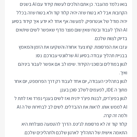
בואו נלמד מהעבר. כן אתם הולכים לעשות קידוד עם AI בשנים
הקרובות אבל לא בטוח שזה יהיה קלוד קוד ולא בטוח שזה בכלל
יהיה מודל של אנטרופיק. למעשה אף אחד לא יודע איך קידוד בסיוע
AI הולך לעבוד ובטח שאין שום מוצר מדף שאפשר לשים שיתאים
בדיוק לצוות שלכם.
עזבו את הפרסומת. קחו צעד אחורה והשקיעו את הזמן והמאמץ
בבניית תהליך עבודה בסיוע AI שרלוונטי עבורכם. נסו:
לגוון במודלים ובסוכני הקידוד. שימו לב אם אפשר לעבור ביניהם
ואיך.
לגוון בתהליכי העבודה, יום אחד לעבוד רק דרך הפרומפט, יום אחר
מתוך ה IDE, לפעמים לשלב סוכן בענן.
לגוון בפיצ'רים, לבנות פיצ'ר ידנית ואז לשים בענף נפרד ואז לתת ל
AI לממש אותו. לראות את ההבדלים. לשים לב לבחירות של ה AI
ולמה זה קרה.
קלוד קוד זה לא פרסומת לג'ינס. הדרך להטמעה מוצלחת היא
התאמה אישית של התהליך לארגון שלכם ולתהליכים שלכם.