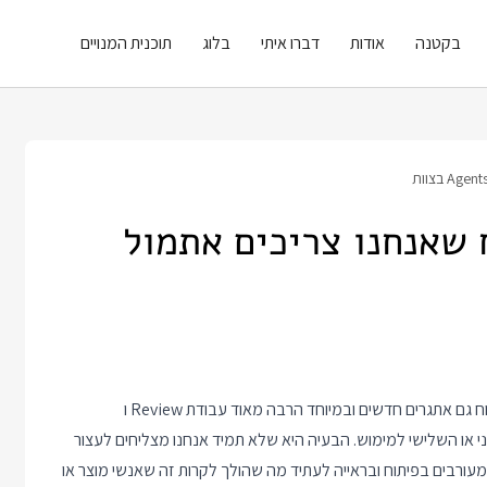
בקטנה
אודות
דברו איתי
בלוג
תוכנית המנויים
 שאנחנו צריכים אתמול
שילוב AI Agents בצוות פיתוח מוביל יחד עם השיפור במהירות הפיתוח גם אתגרים חדשים ובמיוחד הרבה מאוד עבודת Review ו
ני מקבל קוד שכתב AI Agent רק בניסיון השני או השלישי למימוש. הבעיה היא שלא תמיד אנחנו מצליחים לעצור
מיוחד כשיש עוד אנשים שמעורבים בפיתוח ובראייה לעתיד מה שהולך לקרות זה שאנשי מוצר או