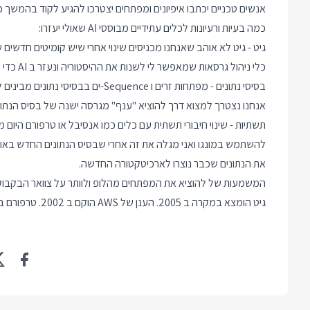
כמה בעיות ורעיונות לכלים עתידיים מבוססי AI שאולי יעזרו:
כלי ניהול גרסאות שמאפשר לי לשנות את ההיסטוריה ונעזר ב AI כדי לייצר מחדש את כל הקוד שמגיע אחרי.
בסיסי נתונים - מפתחות זרים ו uence
אנחנו נצטרך למצוא דרך להוציא "ענף" מגרסה ישנה של בסיס הנתונ
תשתיות - שינוי חיבורי תשתית עם כלים כמו אנסיבל או טרפורם היום מ
להשתמש במונגו ואני מגלה את זה אחרי שבסיס הנתונים החדש באוויר
את הנתונים שכבר נוצרו לארכיטקטורה החדשה.
גיט הומצא במקרה ב 2005. הענן של AWS הוקם ב 2002. טרפורם ב 2014. אין סיבה להניח שהכלים האלה יישארו איתנו לעד.