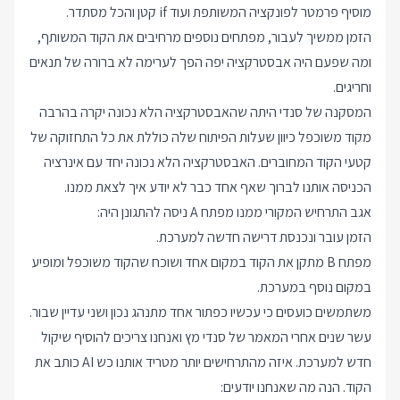
מוסיף פרמטר לפונקציה המשותפת ועוד if קטן והכל מסתדר.
הזמן ממשיך לעבור, מפתחים נוספים מרחיבים את הקוד המשותף,
ומה שפעם היה אבסטרקציה יפה הפך לערימה לא ברורה של תנאים
וחריגים.
המסקנה של סנדי היתה שהאבסטרקציה הלא נכונה יקרה בהרבה
מקוד משוכפל כיוון שעלות הפיתוח שלה כוללת את כל התחזוקה של
קטעי הקוד המחוברים. האבסטרקציה הלא נכונה יחד עם אינרציה
הכניסה אותנו לברוך שאף אחד כבר לא יודע איך לצאת ממנו.
אגב התרחיש המקורי ממנו מפתח A ניסה להתגונן היה:
הזמן עובר ונכנסת דרישה חדשה למערכת.
מפתח B מתקן את הקוד במקום אחד ושוכח שהקוד משוכפל ומופיע
במקום נוסף במערכת.
משתמשים כועסים כי עכשיו כפתור אחד מתנהג נכון ושני עדיין שבור.
עשר שנים אחרי המאמר של סנדי מץ ואנחנו צריכים להוסיף שיקול
חדש למערכת. איזה מהתרחישים יותר מטריד אותנו כש AI כותב את
הקוד. הנה מה שאנחנו יודעים: