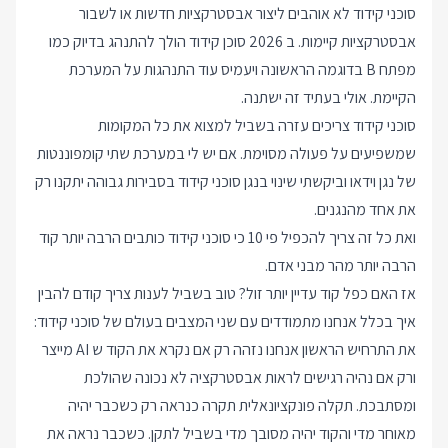
סוכני קידוד לא אוהבים ליצור אבסטרקציות חדשות או לשבור
אבסטרקציות קיימות. ב 2026 סוכן קידוד הולך להתנהג בדיוק כמו
מפתח B בדוגמה הראשונה ויעמיס עוד התנהגות על המערכת
הקיימת. אולי בעתיד זה ישתנה.
סוכני קידוד צריכים עזרה בשביל למצוא את כל המקומות
שמשפיעים על פעולה מסוימת. אם יש לי במערכת שתי קומפוננטות
של נגן וידאו וביקשתי שינוי בנגן סוכני קידוד בסבירות גבוהה יתקנו רק
את אחד מהנגנים.
ואת כל זה צריך להכפיל פי 10 כי סוכני קידוד כותבים הרבה יותר קוד
הרבה יותר מהר מבני אדם.
אז האם כפל קוד עדיין יותר זול? טוב בשביל לענות צריך קודם להבין
איך בכלל אנחנו מתמודדים עם שני המצבים בעולם של סוכני קידוד:
את התרחיש הראשון אנחנו נזהה רק אם נקרא את הקוד ש AI מייצר
ורק אם נהיה רגישים לראות אבסטרקציה לא נכונה שהולכת
ומסתבכת. תקלה פונקציונאלית תקרה כנראה רק כשכבר יהיה
מאוחר מדי והקוד יהיה מסובך מדי בשביל לתקן. כשכבר נראה את