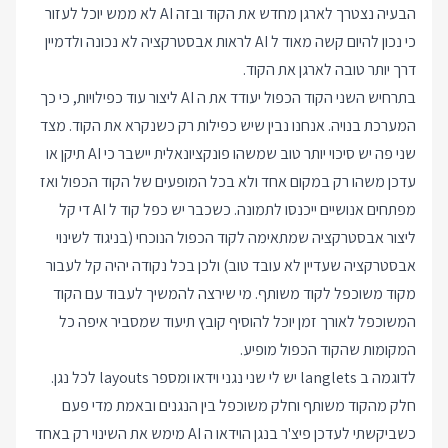
הבעיה נצטרך לארגן מחדש את הקוד ובזה AI לא ממש יוכל לעזור
כי נכון להיום קשה מאוד ל AI לראות אבסטרקציה לא נכונה ולדמיין
דרך יותר טובה לארגן את הקוד.
בתרחיש השני הקוד הכפול יעודד את ה AI ליצור עוד כפילויות, כי כך
המערכת בנויה. אנחנו נבין שיש כפילות רק כשנקרא את הקוד. מצד
שני פה יש סיכוי יותר טוב שמשהו פונקציונאלית יישבר כי AI תיקן או
עדכן משהו רק במקום אחד ולא בכל המופעים של הקוד הכפול ואז
מפתחים אנושיים ייכנסו לתמונה. כשכבר יש כפל קוד ל AI די קל
ליצור אבסטרקציה שמתאימה לקוד הכפול הנוכחי (בניגוד לשינוי
אבסטרקציה שעדיין לא עובד טוב) ולכן בכל נקודה יהיה קל לעבור
מקוד משוכפל לקוד משותף. מי שירצה להמשיך לעבוד עם הקוד
המשוכפל לאורך זמן יוכל להוסיף קובץ תיעוד שמסביר איפה כל
המקומות שהקוד הכפול מופיע.
לדוגמה ב langlets יש לי שני נגני וידאו ומספר layouts לכל נגן.
חלק מהקוד משותף וחלק משוכפל בין הנגנים ובאמת מדי פעם
כשביקשתי לעדכן פיצ'ר בנגן הוידאו ה AI מימש את השינוי רק באחד