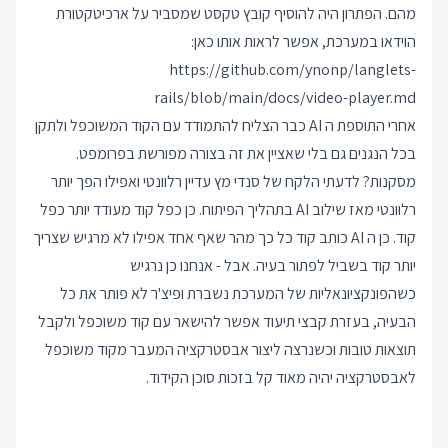
מהם. הפתרון היה להוסיף קובץ טקסט שמסביר על ארכיטקטורת
הוידאו במערכת, אפשר לראות אותו כאן:
https://github.com/ynonp/langlets-
rails/blob/main/docs/video-player.md
אחרי התוספת ה AI כבר הצליח להתמודד עם הקוד המשוכפל ולתקן
בכל הנגנים גם בלי שאציין את זה בצורה מפורשת בפרומפט.
מסקנות? לדעתי הלקח של סנדי מץ עדיין רלוונטי ואפילו הפך יותר
רלוונטי מאז שילוב AI בתהליך הפיתוח. כן כפל קוד מעודד יותר כפל
קוד. כן ה AI כותב קוד כל כך מהר שאף אחד אפילו לא מרגיש שצריך
יותר קוד בשביל לפתור בעיה. אבל - אנחנו כן נרגיש
כשהפונקציונאליות של המערכת נשברת ופיצ'ר לא פותר את כל
הבעיה, בעזרת קבצי תיעוד אפשר להישאר עם קוד משוכפל ולקבל
תוצאות טובות וכשנרצה ליצור אבסטרקציה המעבר מקוד משוכפל
לאבסטרקציה יהיה מאוד קל בזכות סוכן הקידוד.