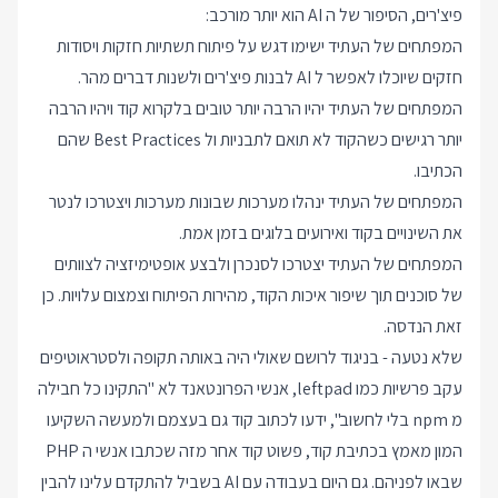
פיצ'רים, הסיפור של ה AI הוא יותר מורכב:
המפתחים של העתיד ישימו דגש על פיתוח תשתיות חזקות ויסודות
חזקים שיוכלו לאפשר ל AI לבנות פיצ'רים ולשנות דברים מהר.
המפתחים של העתיד יהיו הרבה יותר טובים בלקרוא קוד ויהיו הרבה
יותר רגישים כשהקוד לא תואם לתבניות ול Best Practices שהם
הכתיבו.
המפתחים של העתיד ינהלו מערכות שבונות מערכות ויצטרכו לנטר
את השינויים בקוד ואירועים בלוגים בזמן אמת.
המפתחים של העתיד יצטרכו לסנכרן ולבצע אופטימיזציה לצוותים
של סוכנים תוך שיפור איכות הקוד, מהירות הפיתוח וצמצום עלויות. כן
זאת הנדסה.
שלא נטעה - בניגוד לרושם שאולי היה באותה תקופה ולסטראוטיפים
עקב פרשיות כמו leftpad, אנשי הפרונטאנד לא "התקינו כל חבילה
מ npm בלי לחשוב", ידעו לכתוב קוד גם בעצמם ולמעשה השקיעו
המון מאמץ בכתיבת קוד, פשוט קוד אחר מזה שכתבו אנשי ה PHP
שבאו לפניהם. גם היום בעבודה עם AI בשביל להתקדם עלינו להבין