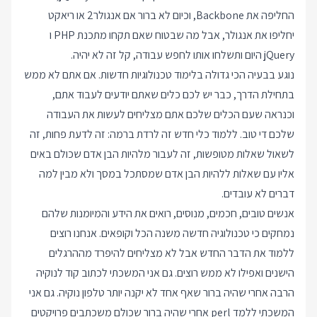
החליפה את Backbone, וכיום לא ברור אם אנגולר2 או ריאקט
יחליפו את אנגולר, אבל מה שבטוח שאם תקחו מתכנת PHP ו
jQuery היום ותשלחו אותו לחפש עבודה, קל זה לא יהיה.
נוגע בבעיה הכי גדולה בלימוד טכנולוגיות חדשות. אם אתם לא ממש
בתחילת הדרך, כבר יש לכם כלים שאתם יודעים לעבוד אתם,
וכנראה שעם הכלים שלכם אתם מצליחים לעשות את העבודה
שלכם די טוב. ללמוד כלי חדש זה לרדת ברמה: זה לדעת פחות, זה
לשאול שאלות מטופשות, זה לעבור מלהיות הבן אדם שכולם באים
אליו עם שאלות ללהיות הבן אדם שמסתכל במסך ולא מבין למה
דברים לא עובדים.
אנשים טובים, חכמים, מנוסים, רואים את הידע והמיומנות שלהם
נמחקים כי טכנולוגיה חדשה משנה הכל וקופאים. אנחנו רוצים
ללמוד את הדבר החדש אבל לא מצליחים להיפרד מההרגלים
הישנים ואפילו לא ממש רוצים. גם אני המשכתי לכתוב קוד לנוקיה
הרבה אחרי שהיה ברור שאף אחד לא יקנה יותר טלפון נוקיה. גם אני
המשכתי ללמד perl אחרי שהיה ברור שכולם משכתבים פרויקטים