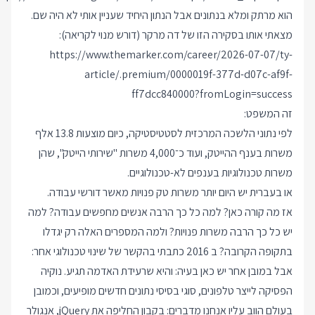
הוא מרתק ומלא בנתונים אבל הנתון היחיד שעניין אותי לא היה שם.
מצאתי אותו בסקירה הזו של דה מרקר (דורש מנוי לקריאה):
https://www.themarker.com/career/2026-07-07/ty-
article/.premium/0000019f-377d-d07c-af9f-
ff7dcc840000?fromLogin=success
זה המשפט:
לפי נתוני הלשכה המרכזית לסטטיסטיקה, כיום מוצעות 13.8 אלף
משרות בענף ההייטק, ועוד כ־4,000 משרות "שירותי הייטק", שהן
משרות טכנולוגיות בענפים לא-טכנולוגיים.
או בעברית יש היום יותר משרות טק פנויות מאשר דורשי עבודה.
אז מה קורה כאן? למה כל כך הרבה אנשים מחפשים עבודה? למה
יש כל כך הרבה משרות פנויות? ולמה המספרים האלה רק יגדלו
בתקופה הקרובה? ב 2016
כתבתי
בהקשר של שינוי טכנולוגי אחר:
אבל במובן אחר יש כאן בעיה: והיא שרעידת האדמה תגיע. נוקיה
הפסיקה לייצר טלפונים, סוגי בסיסי נתונים חדשים מופיעים, וכמובן
בעולם הווב עליו אנחנו מדברים: בקבון החליפה את jQuery, אנגולר