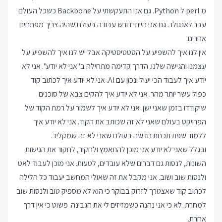
מ perl ל Python. גם אני התעקשתי על Backbone כשכל העולם
עבר לאנגולר. גם אני הייתי דורש עבודה בעולם שהיה צריך מפתחים
אחרים.
אין לנו איך להשפיע על הסטטיסטיקה אבל יש לנו איך להשפיע על
עצמנו והגישה שלנו. הדרך קדימה מתחילה ב"אני לא יודע". אני לא
יודע איך לעבוד הכי יעיל ונכון עם AI. אני לא יודע איך לכתוב קוד
כפול עשר יותר מהר. אני לא יודע איך להקים צבא של סוכנים
שיקודדו בזמן שאני ישן. אני לא יודע איך לשמור על רמת הקוד של
הפרויקט בעולם שאני לא זה שכותב את הקוד. אני לא יודע איך
ללמוד שפת תכנות חדשה בעולם שאני לא זה שמקליד.
ובגלל שאני לא יודע אני מוכן להתאמץ ולחקור, לחקור את הגישות
השונות, לנסות גם דברים שלא עובדים, לטעות. אני מוכן לעבוד לאט
ולנסות שוב ושוב. אני מקבל את זה שאולי המחשב יעבוד כל הלילה
לכתוב קוד שאצטרך לזרוק בבוקר כי הוא לא מספיק טוב ולנסות שוב
למחרת. לא כי אני נהנה כשמזיזים לי את הגבינה. פשוט כי אין דרך
אחרת.