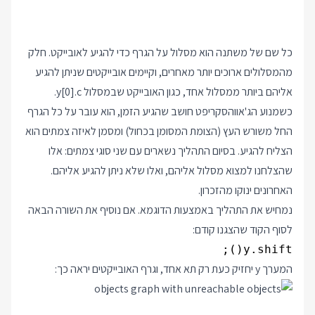
כל שם של משתנה הוא מסלול על הגרף כדי להגיע לאובייקט. חלק
מהמסלולים ארוכים יותר מאחרים, וקיימים אובייקטים שניתן להגיע
אליהם ביותר ממסלול אחד, כגון האובייקט שבמסלול y[0].c.
כשמנוע הג'אווהסקריפט חושב שהגיע הזמן, הוא עובר על כל הגרף
החל משורש העץ (הצומת המסומן בכחול) ומסמן לאיזה צמתים הוא
הצליח להגיע. בסיום התהליך נשארים עם שני סוגי צמתים: אלו
שהצלחנו למצוא מסלול אליהם, ואלו שלא ניתן להגיע אליהם.
האחרונים ינוקו מהזכרון.
נמחיש את התהליך באמצעות הדוגמא. אם נוסיף את השורה הבאה
לסוף הקוד שהצגנו קודם:
y.shift();
המערך y יחזיק כעת רק תא אחד, וגרף האובייקטים יראה כך: