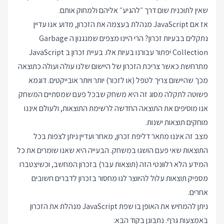
שאין לתוכנית שום דרך ״להגיע״ אליהם ולמחוק אותם.
אז אם JavaScript מנהלת בעצמה את הזכרון, מדוע אנו עדיין
נתקלים בבעיות זכרון? הרי היינו מצפים שמנגנון ה Garbage
Collection יפתור עבורנו בעיות אלו. בעיית זכרון ב JavaScript
מתרחשת כאשר צריכת הזכרון של היישום שלנו עולה ועולה כתוצאה
מכך שהיישום צריך לטפל (או לזכור) יותר ויותר אובייקטים. דוגמא
פשוטה לתקלה מסוג זה היא משחק שבכל פעם שמסתיים המשחק
אנו מוסיפים את התוצאה החדשה לרשימת התוצאות, ולעולם איננו
מוחקים תוצאות ישנות.
מצב זה איננו מתאר דליפת זכרון, מאחר ועדיין ניתן לצפות בכל
התוצאות שאי פעם הושגו במשחק. הבעייה היא שאנו שומרים את כל
המידע הלא רלוונטי הזה (תוצאות עבר) בזכרון המחשב, וכשיצטברו
מספיק תוצאות עלול להיווצר לנו מחסור בזכרון לדברים חשובים
אחרים.
ניתן להמחיש את האופן בו שפת JavaScript מנהלת את הזכרון
באמצעות גרף. נתבונן בקוד הבא: