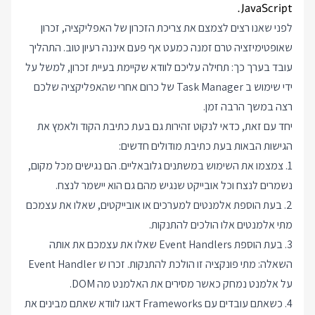
JavaScript.
לפני שאנו רצים לצמצם את צריכת הזכרון של האפליקציה, זכרון
שאופטימיזציה טרם זמנה כמעט אף פעם איננה רעיון טוב. התהליך
עובד בערך כך: תחילה עליכם לוודא שקיימת בעיית זכרון, למשל על
ידי שימוש ב Task Manager של כרום אחרי שהאפליקציה שלכם
רצה במשך הרבה זמן.
יחד עם זאת, כדאי לנקוט זהירות גם בעת כתיבת הקוד ולאמץ את
הגישות הבאות בעת כתיבת מודולים חדשים:
1.
צמצמו את השימוש במשתנים גלובאליים. הם נגישים מכל מקום,
נשמרים לנצח וכל אובייקט שנגיש מהם גם הוא יישמר לנצח.
2.
בעת הוספת אלמנטים למערכים או אובייקטים, שאלו את עצמכם
מתי אלמנטים אלו הולכים להתנקות.
3.
בעת הוספת Event Handlers שאלו את עצמכם את אותה
השאלה: מתי פונקציה זו הולכת להתנקות. זכרו ש Event Handler
על אלמנט נמחק כאשר מסירים את האלמנט מה DOM.
4. כשאתם עובדים עם Frameworks דאגו לוודא שאתם מבינים את