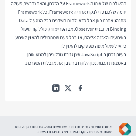
ההשלכות של אותו ה Framework על הזכרון, והאם נדרשת פעולה
יזומה שלכם כדי לנקות אחרי ה Framework. כל Framework
מתנהג אחרת כאן אבל כדאי להיות חשדנים בכל הנוגע ל Data
Binding ולתבנית Observer. אם הפריימוורק כולל קוד טיפול
באירועים והאזנה אליהם, אז בכל פעם שמתחילים להאזין לאירוע
כדאי לשאול איפה מפסיקים להאזין לו.
בעיות זכרון ב JavaScript אינן גזירת
גורל וניתן למנוע אותן
באמצעות תכנות נכון הלוקח בחשבון את מגבלות המערכת.
אנחנו באוויר ומלמדים תכנות ברשת משנת 2014. אם אתם כאן זה אומר
שאתם מסכימים ל
תקנון האתר
. ויש גם
הצהרת נגישות
.