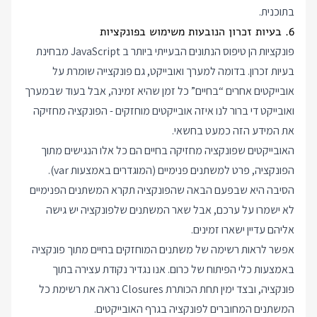
בתוכנית.
6. בעיות זכרון הנובעות משימוש בפונקציות
פונקציות הן טיפוס הנתונים הבעייתי ביותר ב JavaScript מבחינת
בעיות זכרון. בדומה למערך ואובייקט, גם פונקצייה שומרת על
אובייקטים אחרים “בחיים” כל זמן שהיא זמינה, אבל בעוד שבמערך
ואובייקט די ברור לנו איזה אובייקטים מוחזקים - הפונקציה מחזיקה
את המידע הזה כמעט בחשאי.
האובייקטים שפונקציה מחזיקה בחיים הם כל אלו הנגישים מתוך
הפונקציה, פרט למשתנים פנימיים (המוגדרים באמצעות var).
הסיבה היא שבפעם הבאה שהפונקציה תקרא המשתנים הפנימיים
לא ישמרו על ערכם, אבל שאר המשתנים שלפונקציה יש גישה
אליהם עדיין ישארו זמינים.
אפשר לראות רשימה של משתנים המוחזקים בחיים מתוך פונקציה
באמצעות כלי הפיתוח של כרום. אנו נגדיר נקודת עצירה בתוך
פונקציה, ובצד ימין תחת הכותרת Closures נראה את רשימת כל
המשתנים המחוברים לפונקציה בגרף האובייקטים.