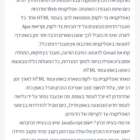
מוחקים את הזכרון שמוקצה עבורו וממשיכים לפתוח תהליך חדש.
כיום שיטת העבודה השתנתה. אפליקציות Web מודרניות
(אפליקציות צד-לקוח) ממומשות לרוב בעמוד HTML אחד. כל
מעברי הדפים מבוצעים על ידי תבניות צד-לקוח, וקריאות Ajax
לשרת. שינוי זה הוביל לכך שאנו נשארים הרבה יותר זמן באותו דף:
למעשה באפליקציות מורכבות אין מעברי דפים כלל.
קחו את Gmail לדוגמא: כתיבת הודעה, מעבר בין תיקיות, התחלה
וסיום צ'ט ואפילו כניסה למסך ההגדרות, כל הפעולות הללו מבוצעות
כשאנו באותו עמוד HTML.
מאחר ואפליקציית צד-לקוח נשארת באותו עמוד HTML לאורך זמן
רב יותר, עלול להיווצר מצב שצריכת הזכרון תגדל באופן כזה
שהדפדפן לא יוכל לעמוד בעומס. מה שבעבר נפתר על ידי גלישה
לעמוד חדש (שבוצעה באופן תדיר), כיום מוביל להדרדרות בביצועי
האפליקציה עד לקריסה של הדפדפן.
אז מהי בעיית זכרון ? יישום JavaScript שיש בו בעיית זכרון הוא
יישום שצריכת הזכרון שלו עולה עם הזמן בקצב מהיר מקצב הירידה