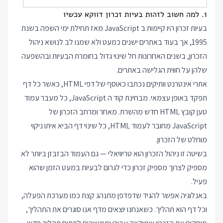
1. למה חשוב לזהות בעיות זכרון דווקא עכשיו
בעיות זכרון היו קיימות ב JavaScript מאז תחילת ימי השפה בשנת
1995, אך בעוד באתרים ישנים כמעט ולא שמנו לב לנושא ניהול
הזכרון, בשנים האחרונות חל שינוי גדול בחומרת הבעיות ובהשפעה
שלהן על חווית הגלישה באתרים.
אתרי אינטרנט וותיקים נכתבו כאוסף של דפי HTML, כאשר כל דף
תפקד באופן עצמאי. מבחינת קוד ה JavaScript, כל מעבר עמוד
טען קובץ HTML חדש מהשרת. מאחר ומרחב הזכרון של
JavaScript מחובר לעמוד HTML, כל שינוי דף הביא איתו ניקוי
מוחלט של הזכרון.
בשיטה זו ניהול הזכרון הוא טריוויאלי — גם העמוד הבזבזן ביותר לא
מספיק לצרוך מספיק זכרון כדי לגרום לבעיות במעט הזמן שהוא
פעיל.
באנלוגיה אפשר להגיד שדפדפן מתנהג קצת כמו מערכת הפעלה,
וכל דף הוא תהליך. כשאנחנו יוצאים מדף אנו סוגרים את התהליך,