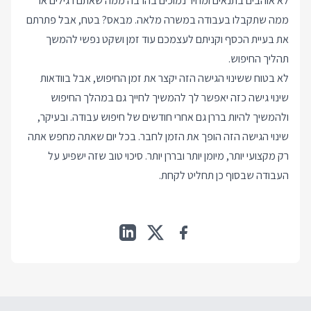
לא אוהבים בתנאים ומחיר נמוכים בהרבה ממה שאתם רגילים או
ממה שתקבלו בעבודה במשרה מלאה. מבאס? בטח, אבל פתרתם
את בעיית הכסף וקניתם לעצמכם עוד זמן ושקט נפשי להמשך
תהליך החיפוש.
לא בטוח ששינוי הגישה הזה יקצר את זמן החיפוש, אבל בוודאות
שינוי גישה כזה יאפשר לך להמשיך לחייך גם במהלך החיפוש
ולהמשיך להיות בררן גם אחרי חודשים של חיפוש עבודה. ובעיקר,
שינוי הגישה הזה הופך את הזמן לחבר. בכל יום שאתה מחפש אתה
רק מקצועי יותר, מיומן יותר ובררן יותר. סיכוי טוב שזה ישפיע על
העבודה שבסוף כן תחליט לקחת.