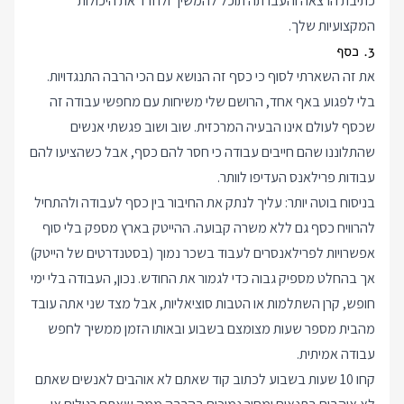
כתיבת הרצאה והעברתה תוכל להמשיך ולחדד את היכולות
המקצועיות שלך.
3. כסף
את זה השארתי לסוף כי כסף זה הנושא עם הכי הרבה התנגדויות.
בלי לפגוע באף אחד, הרושם שלי משיחות עם מחפשי עבודה זה
שכסף לעולם אינו הבעיה המרכזית. שוב ושוב פגשתי אנשים
שהתלוננו שהם חייבים עבודה כי חסר להם כסף, אבל כשהציעו להם
עבודות פרילאנס העדיפו לוותר.
בניסוח בוטה יותר: עליך לנתק את החיבור בין כסף לעבודה ולהתחיל
להרוויח כסף גם ללא משרה קבועה. ההייטק בארץ מספק בלי סוף
אפשרויות לפרילאנסרים לעבוד בשכר נמוך (בסטנדרטים של הייטק)
אך בהחלט מספיק גבוה כדי לגמור את החודש. נכון, העבודה בלי ימי
חופש, קרן השתלמות או הטבות סוציאליות, אבל מצד שני אתה עובד
מהבית מספר שעות מצומצם בשבוע ובאותו הזמן ממשיך לחפש
עבודה אמיתית.
קחו 10 שעות בשבוע לכתוב קוד שאתם לא אוהבים לאנשים שאתם