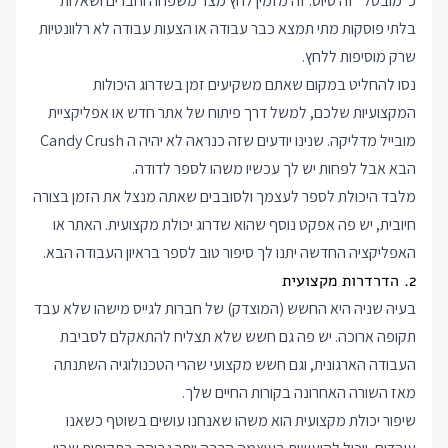
כ"מובטל" זה סיוט. זה מזמין לחץ מצד משפחה וחברים ושאלות
בלתי פוסקות מתי תמצא כבר עבודה או הצעות עבודה לא רלוונטיות
שרק מוסיפות ללחץ.
נסו להחליט במקום שאתם משקיעים זמן בשדרוג היכולות
המקצועיות שלכם, למשל דרך פיתוח של אתר חדש או אפליקציית
מובייל מדליקה. שנינו יודעים שזה כנראה לא יהיה ה Candy Crush
הבא אבל לפחות יש לך עכשיו משהו לספר לדודה.
מלבד היכולת לספר לעצמך ולסובבים שאתה מנצל את הזמן בצורה
חיובית, יש פה אפקט נוסף שהוא שדרוג יכולת מקצועית. האתר או
האפליקציה החדשה יתנו לך סיפור טוב לספר בראיון העבודה הבא.
2. הדרדרות מקצועית
בעיה שניה היא החשש (המוצדק) של חברות לגייס מישהו שלא עבד
תקופה ארוכה. יש פה גם חשש שלא תצליח להתאקלם לסביבת
העבודה הארגונית, וגם חשש מקצועי שהרי הטכנולוגיה השתנתה
מאז השורה האחרונה בקורות החיים שלך.
שיפור יכולת מקצועית הוא משהו שאנחנו עושים בשוטף כשאנו