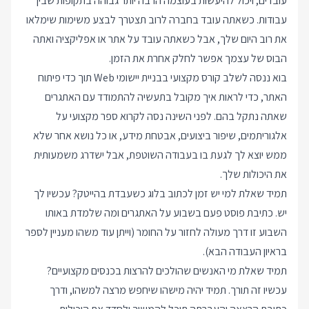
עובדים, ויכול להיעשות בעוצמה הרבה יותר גבוהה בתקופות שבין
עבודות. כשאתה עובד בחברה לרוב תצטרך לבצע משימות שימלאו
את רוב היום שלך, אבל כשאתה עובד על אתר או אפליקציה ואתה
הבוס של עצמך אפשר לחלק אחרת את הזמן.
בוא ננסה לשלב
קורס מקצועי בבניית יישומי Web
תוך כדי פיתוח
האתר, כדי לראות איך מקובל בתעשיה להתמודד עם האתגרים
שאתה נתקל בהם. לפני השינה נסה לקרוא ספר מקצועי על
אלגוריתמים, שיפור ביצועים, אבטחת מידע, או כל נושא אחר שלא
ממש יוצא לך לגעת בו בעבודה השוטפת, אבל ישדרג משמעותית
את היכולות שלך.
תמיד שאלת למי יש זמן לכתוב בלוג כשעבדת בהייטק? עכשיו לך
יש. כתיבת פוסט פעם בשבוע על האתגרים ומה שלמדת באותו
השבוע זו דרך מעולה לחזור על החומר (וייתן עוד משהו מעניין לספר
בראיון העבודה הבא).
תמיד שאלת מי האנשים שהולכים להרצות בכנסים מקצועיים?
עכשיו זה תורך. תמיד יהיה מישהו שיחפש מרצה למשהו, ודרך