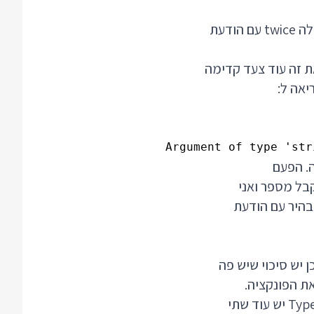
אפשרות שניה לטייל בין השגיאות היא עם כפתור F8. לחצו עליו והסמן מיד יקפוץ למילה twice עם הודעת
 בואו ניקח את זה עוד צעד קדימה
Argument of type 'str
. הפעם
קבל מספר ואני
ה alert ועכשיו ה import הופך לאפור בהיר עם הודעת
 יש סיכוי שיש פה
נמחק את ה import ונלך לבעוט בו עוד קצת, הפעם בפונקציות של השפה. ל TypeScript יש עוד שתי