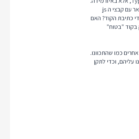
להשתמש ב TypeScript, אלא באיזו מידה.
האם אתם מוכנים להסתפק בבדיקות ובהשלמות ברירת המחדל של VS Code ולהישאר עם קבצי ה js
ל הטיפוסים תוך כדי כתיבת הקוד? האם
תמש רק בקוד "בטוח"
חרים כמו שהתכוונו.
מות שלא חשבנו עליהם, וכדי לתקן