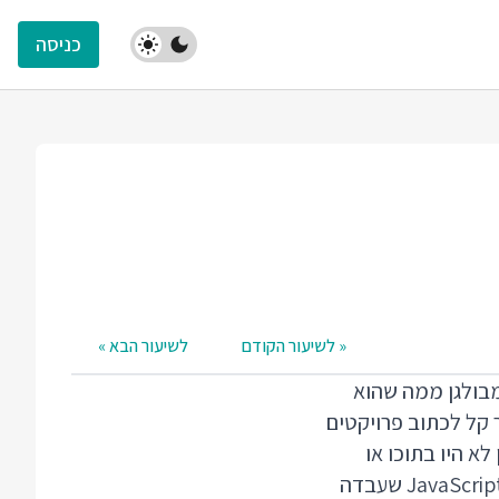
כניסה
« לשיעור הקודם
לשיעור הבא »
ה מאוד והרבה יותר מבולגן ממה שהוא
 קל לכתוב פרויקטים
א היו בתוכו או
בדפדפנים. אני מזכיר שב 2010 שוק הדפדפנים וועדות התקינה היו בקיפאון, גירסת JavaScript שעבדה