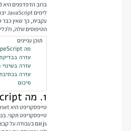
ברוב הדפדפנים היא ES3 והיא כבר לא התאימה לפרויקטים מודרניים.
לימי
הטיפוסים שלה, ולכלי
תוכן עניינים
מה TypeScript נותן לנו כמפתחי JavaScript
עזרה בבדיקת
עזרה בשינוי 
עזרה בכתיבת
סיכום
1. מה TypeScript נותן לנו כמפתחי JavaScript
js וגם בעבודה על קבצי ts.