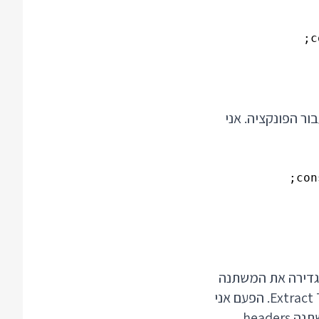
Extract To Fu ואז הקלידו שם עבור הפונקציה. אני
מגדירה את המשתנה
headers) ונלחץ שוב על הכפתור הימני ושוב נבחר Extract To Function In Module Scope. הפעם אני
ואני יכול לראות שהפונקציה מקבלת כקלט משתנה headers