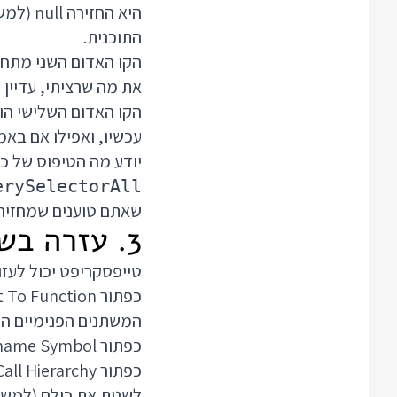
התוכנית.
הקו האדום השני מתח
את מה שרציתי, עדיין 
יודע מה הטיפוס של כל אחד מהאל
erySelectorAll
שאתם טוענים שמחזירה
3. עזרה בשינוי הקוד
טייפסקריפט יכול לעזור 
המשתנים הפנימיים הו
כפתור Rename Symbol יודע לשנות שם של משתנה או פונקציה בכל המקומות בהם שם זה מופיע.
לשנות את כולם (למשל