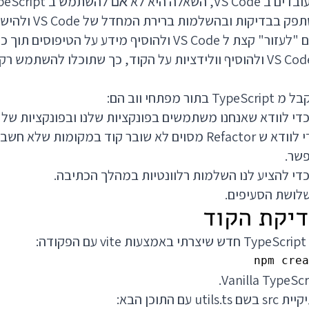
, השאלה היא לא
אם
שלכם? האם אתם רוצים "לעזור" קצת ל VS Code ולהוסיף מידע ע
אתם רוצים להיעזר ב VS Code ולהוסיף וולידציות על הקוד, כך שתוכלו להש
פתחי ווב הם:
די לוודא שאנחנו משתמשים בפונקציות שלנו ובפונקציות של א
עזרה בשינוי הקוד - כדי לוודא ש Refactor מסוים לא שובר קוד במקו
שר.
די להציע לנו השלמות רלוונטיות במהלך הכתיבה.
שלושת הסעיפים.
:
ם התוכן הבא: