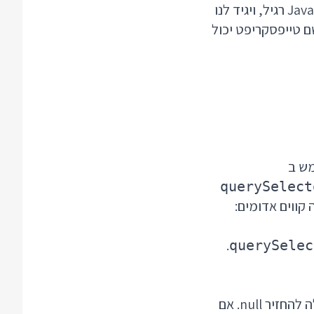
בדיקות שחשוב להכיר: קודם כל הוא מכיר את כל הפונקציות של ה DOM ושל JavaScript רגיל, ויגיד לנו
ם טייפסקריפט יכול
מש ב
querySelect
קווים אדומים:
.
querySelec
עלולה להחזיר null. אם