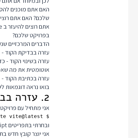
לכן ובמיוחד אם אתם עובדים ב VS Code
בפרויקט שלכם?
הדברים המרכזיים שנקבל מ TypeScript בתור מ
עזרה בבדיקת הקוד - כ
אוטומטית את מה שאפ
עזרה בכתיבת הקוד - כ
בואו נראה דוגמאות ל
2. עזרה בבדיקת הקוד
אני מתחיל עם פרויקט TypeScript חדש שיצרתי באמצעות vite עם הפקודה
$ npm create vite@latest

ובחרתי בתפריטים Vanilla TypeScript.
אני יוצר קובץ חדש בתיקיית src בשם utils.ts ע