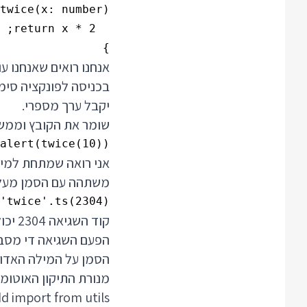
}

יקבל ערך מספרי.
שומר את הקובץ וממש
alert(twice(10));

משתהה עם הסמן מעל המילה twice אני מ
'twice'.ts(2304)

קוד 
מנורת התיקון האוטומט
d import from utils