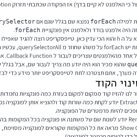
ת למילה
נמצא שם בגלל שגם אם
rySelector
forEach
זה היה אלמנט בודד ולאלמנט אין פונקציית
.
forEach
הקו האדום השלישי הוא על ה h והוא הכי עדין כאן. טייפסקריפט רוצה להגיד 
עכשיו, ואפילו אם באמת יש ach
מנטים שצריכים לעבור ל Callback Function. אם זה היה
שהוא מכיר הוא היה יודע מה צריך לעבור שם, אבל בגלל ש
qu
 מערך, אתם תצטרכו לתת לטייפסקריפט יותר מידע כדי לבד
לנו להזיז קוד ממקום למקום בעזרת כמה פונקציות נחמדות של Code
כפתור Extract To Function יודע לקחת כמה שורות קוד ולהוציא אותן לפונ
פכים להיות פרמטרים של הפונקציה.
כפתור Show Call Hierarchy מראה את כל המקומות שקוראים לפונקציה מסו
 כדי להוסיף פרמטר לפונקציה).