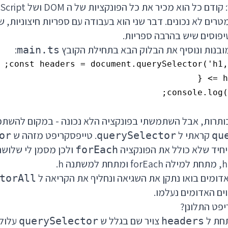
רים לא נכונים. דבר שני הוא בעבודה עם ספריות חיצוניות, ש
יפוסים שיש בהרבה ספריות.
ובנות ונוסיף את הבלוק הבא בתחילת הקובץ
:
main.ts
ותרות, אבל השתמשתי בפונקציה הלא נכונה - במקום להשת
קראתי ל
. טייפסקריפט מזהה ש
or
querySelector
qu
ולכן מסמן לי שלושה 
forEach
אדומים בואו נתקן את השגיאה ונחליף את הקריאה ל
torAll
ים האדומים נעלמו.
יפט התלונן?
תחת ל
צויר שם בגלל ש
querySelector
headers