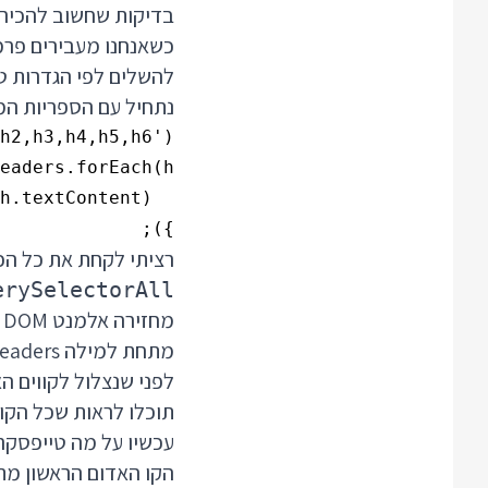
כשאנחנו מעבירים פרמט
להשלים לפי הגדרות ט
נתחיל עם הספריות המ
});

רציתי לקחת את כל הכ
erySelectorAll
מחזירה אלמנט DOM יחיד שלא כולל את הפונקציה
מתחת למילה headers, מתחת למילה forEach ומתחת למשתנה h.
לפני שנצלול לקווים ה
תוכלו לראות שכל הקוו
עכשיו על מה טייפסקר
הקו האדום הראשון מ