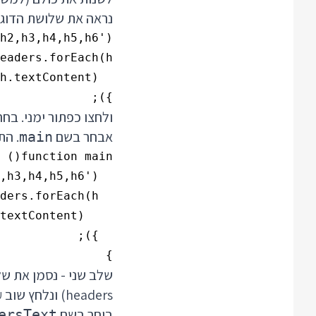
נראה את שלושת הדוגמ
});

אבחר בשם
. התוצ
main
}

שלב שני - נסמן את ש
בוחר בשם
ersText