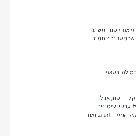
ואנחנו רואים שהוספתי אחרי שם המשתנה
בכניסה לפונקציה סימן נקודותיים ואחריו את המילה number. זה אומר שאני מתכוון שהמשתנה x תמיד
 שאומר ש VS Code לא מזהה את המילה. כשאני
בדיוק קרה שם, אבל
הפעם השגיאה די מסבירה את עצמה - טייפסקריפט לא מצליח למצוא את השם twice. עכשיו שימו את
הסמן על המילה האדומה ותוכלו לראות מנורה קטנה מופיעה בתחילת השורה קצת מעל המילה alert. זאת