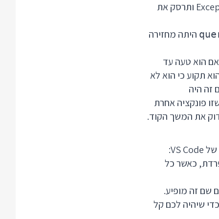
היא החזירה null (למשל כי האלמנט לא קיים בדף) אז הפקודה שכתבתי תזרוק Exception ותרסק את
היתה מחזירה
que
שאפילו אם הוא טעה עד
forE על משהו שחוזר מ querySelectorAll, עכשיו הוא תקוע כי הוא לא
זו פונקציה אחרת
וק את המשך הקוד.
VS :
קציה נפרדת, כאשר כל
ימת, כדי שיהיה לכם קל