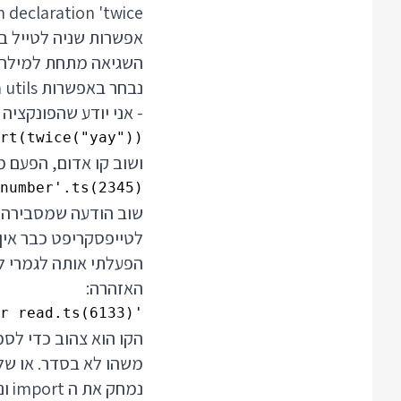
 declaration 'twice'
השגיאה מתחת למילה.
- אני יודע שהפונקציה מצפה לקבל מספר, וג
rt(twice("yay"));

ושוב קו אדום, הפעם מתחת למילה 
number'.ts(2345)

שוב הודעה שמסבירה א
לטייפסקריפט כבר אין 
האזהרה:
'twice' is declared but its value is never read.ts(6133)

הקו הוא צהוב כדי לסמ
משהו לא בסדר. או שלא היית צריך לעשות import