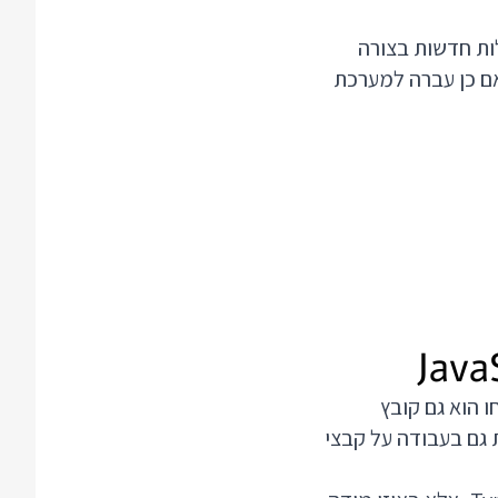
יכולות חדשות בצורה
 כך שאין כבר טעם להשתמש ב TS כדי לקבל יכולות אלה. החדשנות של TS אם כן עברה למערכת
JavaScript. זה אומר שכל קובץ JavaScript שתיקחו הוא גם קובץ
אוטומטית גם בעבודה על קבצי