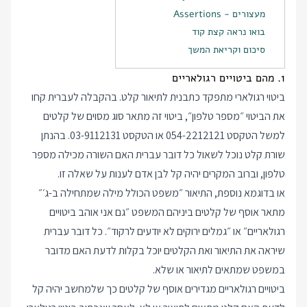
מעצורים - Assertions
בואו נראה קצת קוד
סיכום וקריאת המשך
1. מהם ביטויים רגולאריים
ביטוי רגולארי מתפקד כתבנית לתיאור קלט. בהקבלה לעברית קחו
את הביטוי ״מספר טלפון״, ביטוי זה מתאר סוג מסוים של קלטים
למשל הטקסט 054-2212121 או הטקסט 03-9112131. בהנתן
שורת קלט נוכל לשאול כל דובר עברית האם השורה מכילה מספר
טלפון, וברוב המקרים יהיה קל לבן אדם לענות על שאלה זו.
או בדוגמא נוספת, התיאור ״משפט הכולל מילה שמתחילה ב-ג׳״
מתאר אוסף של קלטים ביניהם המשפט ״גם אני אוהב ביטויים
רגולאריים״ או ״גמלים ירוקים לא יודעים לרקוד״. כל דובר עברית
שיראה את התיאור ואת הקלטים יוכל בקלות לדעת האם מדובר
במשפט שמתאים לתיאור או שלא.
ביטויים רגולאריים מגדירים אוסף של קלטים כך שלמחשב יהיה קל