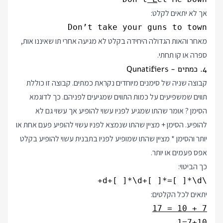
אך לא יתאים לקלט:
Don’t take your guns to town
מאחר והאות הגדולה היחידה בקלט לא מגיעה אחרי תו שאיננו אות,
ספרה או קו תחתי.
4. כמתים - Qunatifiers
קבוצה שניה של סימנים מיוחדים נקראת כמתים. קבוצה זו כוללת
תווים שמשפיעים על כמות התווים שמגיעים לפניהם. כך לדוגמא
הסימן ? אומר שהתו שמגיע לפניו עשוי להופיע אך עשוי גם לא
להופיע. הסימן + מציין שהתו שנמצא לפניו עשוי להופיע פעם אחת או
יותר והסימן * מציין שהתו שמופיע לפניו בתבנית עשוי להופיע בקלט
אפס פעמים או יותר.
כך הביטוי:
\d+[ ]*\d+[ ]*=[ ]*\d+
יתאים לכל הקלטים:
7 + 10 = 17
7+10=1