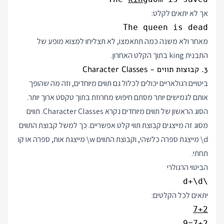
אך לא יתאים לקלט:
The queen is dead
מאחר ולא משנה כמה תתאמצו, לא תצליחו למצוא מופע של
התבנית king בתוך הקלט האחרון.
3. קבוצות תווים - Character Classes
ביטויים רגולאריים יכולים לכלול גם תווים מיוחדים, וזה מה שהופך
אותם לגמישים יותר מסתם חיפוש מחרוזת בתוך טקסט ארוך יותר.
הסוג הראשון של תווים מיוחדים נקרא Character Classes. תווים
מסוג זה מייצגים קבוצת תווי קלט אפשריים. כך למשל קבוצת התווים
\d
מייצגת ספרה כלשהי, וקבוצת התווים
\w
מייצגת אות, ספרה או קו
תחתי.
הביטוי הרגולרי
\d+\d
יתאים לכל הקלטים:
7+2
7+2