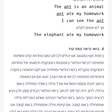
The 
ant
 is an animal

ant
I can see the 
ant
אך לא יתאים לקלט:
The elephant ate my homework
6. בואו נראה קצת קוד
בשפת JavaScript אנו יכולים לבדוק האם מחרוזת קלט מסוימת
מתאימה לביטוי רגולארי באמצעות הפונקציה match של מחרוזת.
הפונקציה מקבלת ביטוי רגולארי ומחזירה אובייקט התאמה במקרה
והמחרוזת מתאימה לביטוי או את הערך null אם אין התאמה.
נכתוב תיבת טקסט המוודאת שכל מילה בשורה מתחילה באות
גדולה. לרוב יהיה קל יותר לכתוב ביטוי רגולארי הבודק קיום, ולכן ניגש
לבעייה הפוך: נכתוב ביטוי רגולארי המזהה שורות המכילות מילה
שמתחילה באות קטנה. אם קיימת מילה שמתחילה באות קטנה אנו
יודעים שהטקסט לא עומד בתנאי שהגדרנו, ולכן קלט תקין הוא קלט