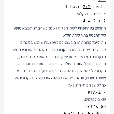
I have 
2+2
 cents
אך לא יתאים לקלט:
2 + 2 = 4
הרווחים בין הספרות לסימן הפלוס לא מאפשרים לנו למצוא מופע
של התבנית בתוך שורת הקלט.
ניתן לייצר קבוצות תווים בעצמכם באמצעות שימוש בסוגריים
מרובעים ורישום כל התווים בקבוצה בתוך הסוגריים המרובעים, ויש
גם קבוצת תווים מפורסמת שנקראת . (כן, פשוט סימן הנקודה),
הכוללת את כל התווים בעולם. שתי קבוצות מעניינות נוספות הן
הקבוצה
\D
המהווה את המשלים לקבוצת
\d
, כלומר כל התווים
שאינם ספרות, או הקבוצה
\W
המהווה את המשלים לקבוצת
\w
.
כך למשל הביטוי הרגולארי:
\W[A-Z]
יתאים לקלטים:
Let’s
 G
Don’t
 L
et Me Down