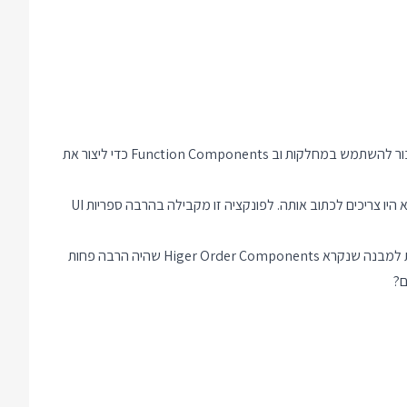
ריאקט עברה ועוברת עדיין הרבה טלטלות מבחינת ה API, כאשר אולי הגדולה ביותר היתה ההמלצה להפסיק להשתמש ב React.createClass ולעבור להשתמש במחלקות וב Function Components כדי ליצור את
נודה על האמת הפונקציה React.createClass היתה סוג של פשרה מהיום הראשון. הרי אם היו class-ים ב JavaScript כשריאקט התחילה כנראה לא היו צריכים לכתוב אותה. לפונקציה זו מקבילה בהרבה ספריות UI
אבל משהו מאוד גדול הלך לאיבוד במעבר מ React.createClass ל class המודרני, ולמשהו הזה קוראים Mixins. מיקסינס הפכו במעבר למחלקות למבנה שנקרא Higer Order Components שהיה הרבה פחות