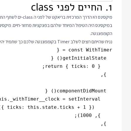
1. החיים לפני class
מיקסינס היו הדרך 
הקומפוננטה.
נניח שהייתם רוצים לשלב Timer בקומפוננטה שלכם כך שתמיד יהיה לכם בסטייט משתנה בשם ticks שהערך שלו יהיה מספר השניות שהפקד פעיל. הייתם יכולים לכתוב מיקסין שנראה כך: