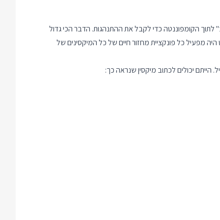
ת שהיית יכול "להרכיב" לתוך הקומפוננטה כדי לקבל את ההתנהגות. הדבר הכי גדול
ס שונים יכלו להגדיר את componentDidMount ודומיו, ובאופן אוטומטי ריאקט היה מפעיל כל פונקציית מחזור חיים של כל המיקסינים של