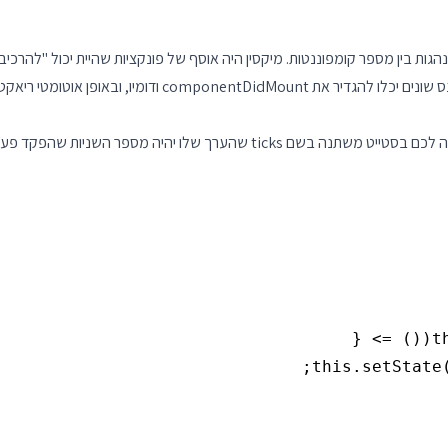
המרכזית בריאקט של לפני ה class-ים לשתף התנהגות בין מספר קומפוננטות. מיקסין היה אוסף של פונקציו
במיקסינס היה הטיפול המיוחד שלהם בפונקציות מחזור-חיים. מיקסינ