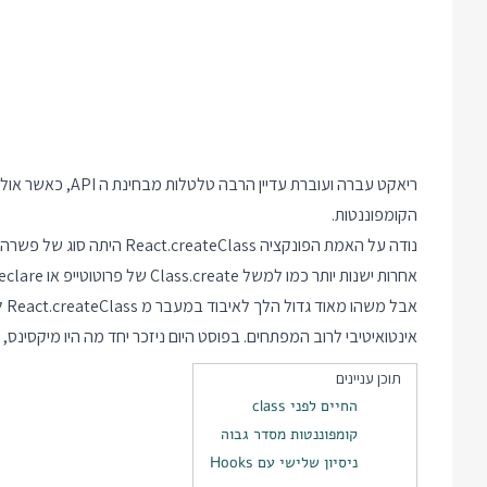
הקומפוננטות.
אחרות ישנות יותר כמו למשל Class.create של פרוטוטייפ או declare של dojo.
אינטואיטיבי לרוב המפתחים. בפוסט היום ניזכר יחד מה היו מיקסינס, איך HoC אמורים היו להחליף אותם ומה Hooks מצליחים לעשות טוב יותר. 
תוכן עניינים
החיים לפני class
קומפוננטות מסדר גבוה
ניסיון שלישי עם Hooks