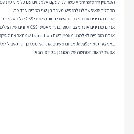
המאפיין transform איפשר לנו לעקם אלמנטים עם כל מיני טרנספורמציות והמאפיין animation אפשר להוסיף אנימציות מדליקות ומתוחכמות הנקראות Keyframe Animation.
התהליך שאיפשר לנו להנפיש מעבר בין שני מצבים עבד כך:
אנחנו מגדירים את המצב הראשוני בתור מאפייני CSS של האלמנט.
אנחנו מגדירים את המצב הסופי בתור מאפייני CSS אחרים של האלמנט.
אנחנו מוסיפים לאלמנט מאפיין בשם transition שמתאר את לוגיקת המעבר בין מצב ההתחלה למצב הסיום.
באמצעות JavaScript אנחנו משנים את האלמנט כך שיתאים ל Selector שהגדרנו במצב הסופי.
אפשר לראות המחשה של המנגנון בקודפן הבא: