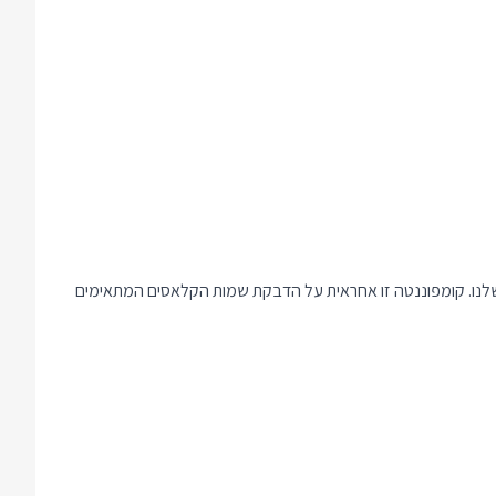
היחיד הוא קומפוננטת ריאקט חדשה בשם CSSTransition שעוטפת את תפריט הצד שלנו. קומפוננטה זו אחראית על הדבקת שמות הקלאסים המתאימים