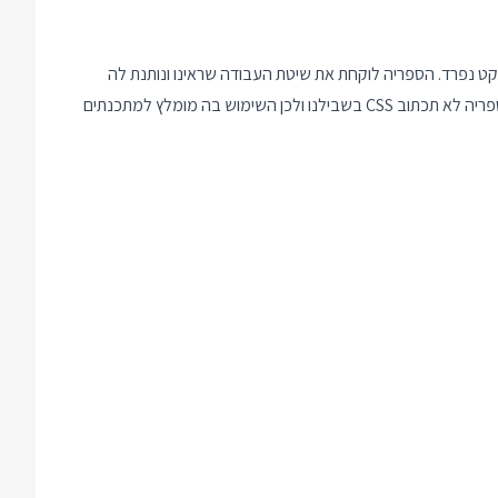
react-trans. ספריה זו היתה פעם חלק מ React אבל היום מתוחזקת בתור פרויקט נפרד. הספריה לוקחת את שיטת העבודה שראינו ונותנת לה
מסגרת ריאקטית נחמדה. היא תתן לנו גישה ל Callbacks של האנימציה, ותוסיף באופן אוטומטי קלאס מיוחד שיציין שאנחנו בתוך אנימציה פעילה. הספריה לא תכתוב CSS בשבילנו ולכן השימוש בה מומלץ למתכנתים