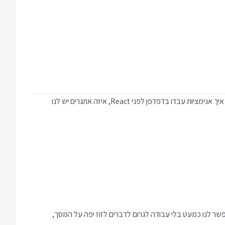
המעבר לתכנות דקלרטיבי אולי עוזר לפתח ממשקים עם פחות באגים אבל מהווה אתגר רציני לכל מי שרוצה להזיז דברים על המסך. בוובינר זה ראינו איך אנימציות עבדו בדפדפן לפני React, איזה אתגרים יש לנו
ניסה של HTML5 ובעיקר CSS3 נכנסו לשימוש אוסף יכולות CSS חדשות ומלהיבות הקשורות לאפקטים ואנימציות: המאפיין transition איפשר לנו כמעט בלי עבודה לגרום לדברים לזוז יפה על המסך,