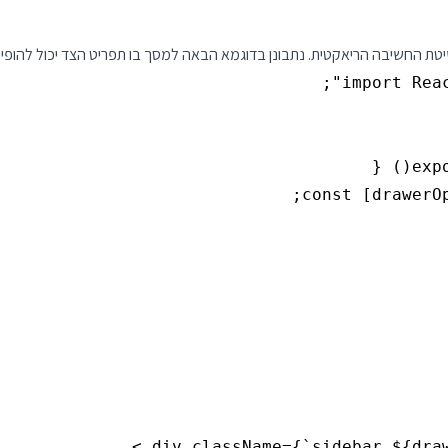
טת החשיבה הריאקטית. נתבונן בדוגמא הבאה למסך בו תפריט הצד יכול להופי