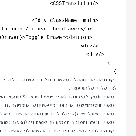
}

לפי השלבים של האנימציה.
המאפיין in מקבל משתנה בוליאני לפיו CSSTransition יודע אם האלמנט צריך להיות במסך או לא. במקרה שלנו זה drawerOpen.
המאפיין timeout שומר את הזמן במילי-שניות שהאנימציה תיקח.
המאפיין classNames (שימו לב ל-s בסוף) מחזיק את שם הבסיס לכל הקלאסים ש CSSTransition ייתן לאלמנט שלנו שנמצא בתוכו.
המאפיינים onEnter ו onExit מקבלים callbacks להפעלה כשהאלמנט נכנס או יוצא מהמסך (כלומר כשהאנימציה מסתיימת).
הקוד הזה לבד לא מציג שום אנימציה, ונראה שאפילו לא עושה כלום. עי