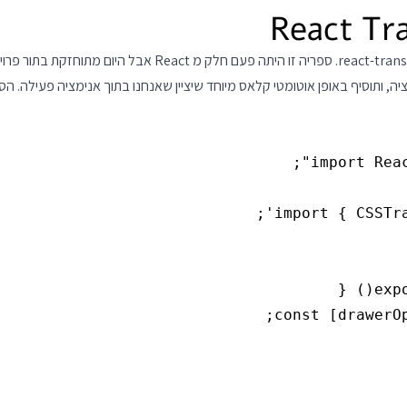
וכאן אנחנו מגיעים לספריה הראשונה בוובינר, הספריה ition-group