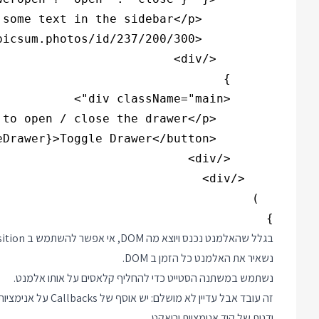
}

בגלל שהאלמנט נכנס ויוצא מה DOM, אי אפשר להשתמש ב transition כדי להנפיש את הכניסה והיציאה שלו. בשביל להוסיף אנימציות לדוגמא נצטרך לשנות את שיטת העבודה:
נשאיר את האלמנט כל הזמן ב DOM.
נשתמש במשתנה הסטייט כדי להחליף קלאסים על אותו אלמנט.
ידנית של קוד אנימציות וריאקט.