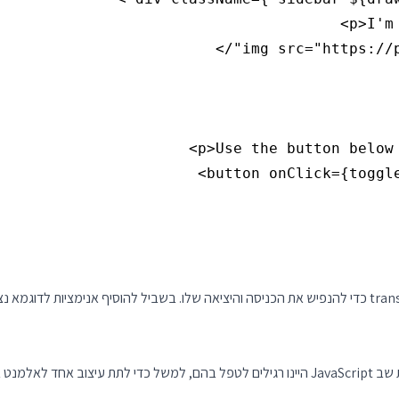
זה עובד אבל עדיין לא מושלם: יש אוסף של Callbacks על אנימציות שב JavaScript היינו רגילים לט