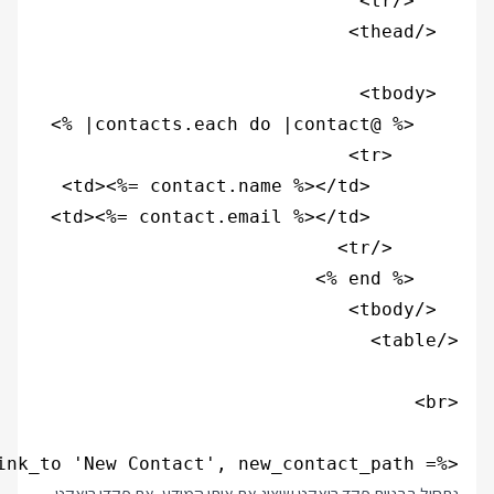
<%= link_to 'New Contact', new_contact_path %>