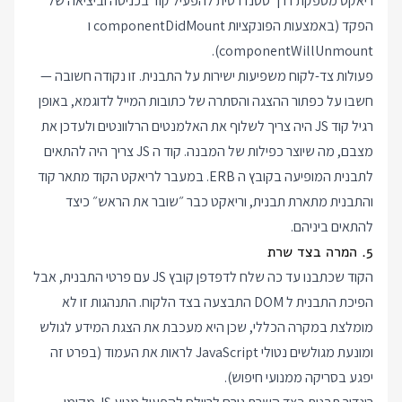
ריאקט מספקת דרך סטנדרטית להפעיל קוד בכניסה וביציאה של
הפקד (באמצעות הפונקציות componentDidMount ו
componentWillUnmount).
פעולות צד-לקוח משפיעות ישירות על התבנית. זו נקודה חשובה —
חשבו על כפתור ההצגה והסתרה של כתובות המייל לדוגמא, באופן
רגיל קוד JS היה צריך לשלוף את האלמנטים הרלוונטים ולעדכן את
מצבם, מה שיוצר כפילות של המבנה. קוד ה JS צריך היה להתאים
לתבנית המופיעה בקובץ ה ERB. במעבר לריאקט הקוד מתאר קוד
והתבנית מתארת תבנית, וריאקט כבר ״שובר את הראש״ כיצד
להתאים ביניהם.
5. המרה בצד שרת
הקוד שכתבנו עד כה שלח לדפדפן קובץ JS עם פרטי התבנית, אבל
הפיכת התבנית ל DOM התבצעה בצד הלקוח. התנהגות זו לא
מומלצת במקרה הכללי, שכן היא מעכבת את הצגת המידע לגולש
ומונעת מגולשים נטולי JavaScript לראות את העמוד (בפרט זה
יפגע בסריקה ממנועי חיפוש).