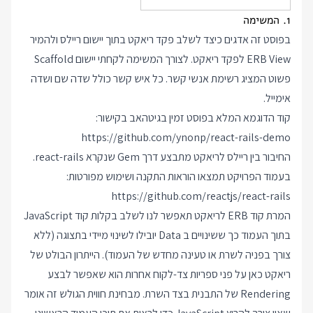
1. המשימה
בפוסט זה אדגים כיצד לשלב פקד ריאקט בתוך יישום ריילס ולהמיר
ERB View לפקד ריאקט. לצורך המשימה לקחתי יישום Scaffold
פשוט המציג רשימת אנשי קשר. כל איש קשר כולל שדה שם ושדה
אימייל.
קוד הדוגמא המלא בפוסט זמין בגיטהאב בקישור:
https://github.com/ynonp/react-rails-demo
החיבור בין ריילס לריאקט מתבצע דרך Gem שנקרא react-rails.
בעמוד הפרויקט תמצאו הוראות התקנה ושימוש מפורטות:
https://github.com/reactjs/react-rails
המרת קוד ERB לריאקט תאפשר לנו לשלב בקלות קוד JavaScript
בתוך העמוד כך ששינויים ב Data יובילו לשינוי מיידי בתצוגה (ללא
צורך בפניה לשרת או טעינה מחדש של העמוד). הייתרון הבולט של
ריאקט כאן על פני ספריות צד-לקוח אחרות הוא שאפשר לבצע
Rendering של התבנית בצד השרת. מבחינת חווית הגולש זה אומר