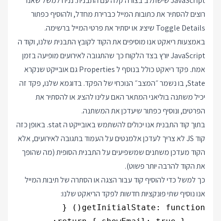
JavaScript שישתלב בצורה קלה עם התבנית. נניח למשל שאנו
רוצים להסתיר את כתובות המייל כברירת מחדל, ולהוסיף כפתור
Toggle Details שיציג או יסתיר את פרטי המייל ברשימה.
באמצעות ריאקט אנו מוסיפים את הקוד לקובץ התבנית שלנו, וקוד ה
JavaScript יורץ בצד הלקוח כך שהתגובה לאירועים מופיעה בזמן
אמת. פקד ריאקט כולל בנוסף ל Properties גם אובייקט שנקרא
State, בו נשמר ״המצב״ הנוכחי של הפקד. בדוגמא שלנו, פקד זה
יכיל משתנה בוליאני המתאר האם עלינו להציג או להסתיר את
הפרטים, ונוסיף כפתור שיעדכן את המשתנה.
בתוך קוד התבנית אנו יכולים להשתמש באובייקט ה stat. באופן כזה
קוד JS לא צריך לעדכן אלמנטים על העמוד בתגובה לאירועים, אלא
הקוד מעדכן משתנים שמשפיעים על התבנית הסופית (מה שהופך
את הקוד להרבה יותר פשוט).
כך למשל כדי להוסיף קוד עבור הצגה או הסתרה של תיבות המייל
אנו נוסיף שתי פונקציות חדשות לפקד הריאקט שלנו: