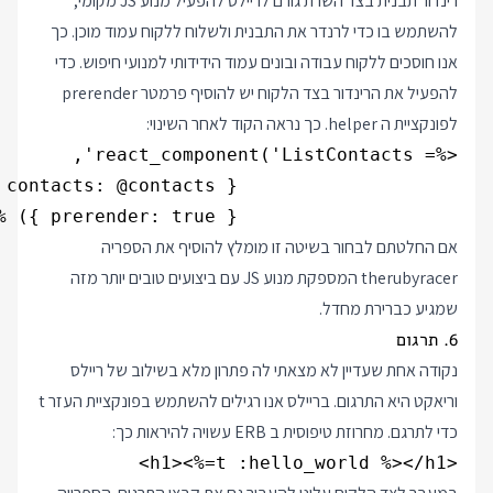
רינדור תבנית בצד השרת גורם לריילס להפעיל מנוע JS מקומי,
להשתמש בו כדי לרנדר את התבנית ולשלוח ללקוח עמוד מוכן. כך
אנו חוסכים ללקוח עבודה ובונים עמוד הידידותי למנועי חיפוש. כדי
להפעיל את הרינדור בצד הלקוח יש להוסיף פרמטר prerender
לפונקציית ה helper. כך נראה הקוד לאחר השינוי:
                    { prerender: true }) %>
אם החלטתם לבחור בשיטה זו מומלץ להוסיף את הספריה
therubyracer המספקת מנוע JS עם ביצועים טובים יותר מזה
שמגיע כברירת מחדל.
6. תרגום
נקודה אחת שעדיין לא מצאתי לה פתרון מלא בשילוב של ריילס
וריאקט היא התרגום. בריילס אנו רגילים להשתמש בפונקציית העזר t
כדי לתרגם. מחרוזת טיפוסית ב ERB עשויה להיראות כך:
<h1><%=t :hello_world %></h1>