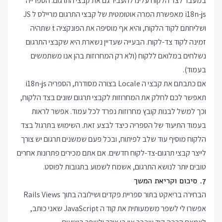
במעבר לצד הלקוח עלינו להעביר גם את קבצי התרגום. הספרייה
i18n-js
מאפשרת המרה אוטומטית של קבצי התרגום מריילס ל JS
ושליחתם לקוד הלקוח, והיא אף מוסיפה את הפונקציה t שתהיה
זמינה לקוד צד-לקוח. הבעייה שעדיין נשארת היא שקבצי התרגום
נשלחים במלואם ללקוח (ולא רק המחרוזות בהן אנו משתמשים
בעמוד).
אם כתבתם את קבצי ה Locale בצורה מסודרת, הספריה i18n-js
תאפשר לכם לחלק את המחרוזות לקבצי תרגום שונים בצד הלקוח,
וכך למשל לבנות קובץ מחרוזות נפרד לכל עמוד. אפשר לראות
בעמוד התיעוד של הספריה כיצד לבצע זאת. השימוש בתרגול בצד
הלקוח מוסיף עוד שלב לפיתוח, ובכל פעם שמשנים תרגום יש צורך
לייצר קבצי תרגום-צד-לקוח חדשים. אם אתם מכירים פתרונות אחרים
טובים יותר לנושא התרגום, אשמח לשמוע בתגובות לפוסט.
7. סיכום וקריאת המשך
הבחירה בריאקט בתור ספריית פקדים ושילובה בתוך Rails Views
אפשרו לי לשפר משמעותית את קוד ה JavaScript שאני כותב,