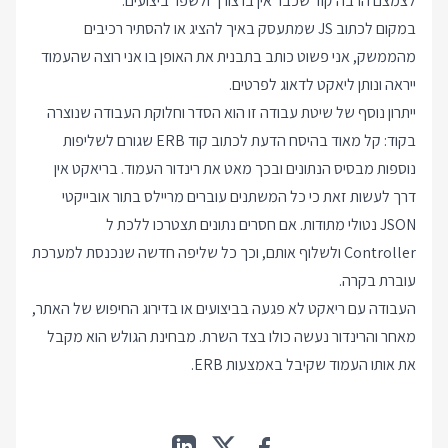
לצמצם הרבה קוד שכבר אין בו צורך ולשפר ביצועים.
במקום לכתוב JS שמתעסק באיך להציג או להסתיר רכיבים
מהממשק, אני פשוט כותב בתבנית את האופן בו אני רוצה שהעמוד
ייראה ונותן ליאקט לדאוג לפרטים.
ייתרון נוסף של שיטת עבודה זו הוא הסדר וחלוקת העבודה שנוצרה
בקוד: קל מאוד בהיסח הדעת לכתוב קוד ERB שגורם לשליפות
נוספות מבסיס הנתונים ובכך מאט את רינדור העמוד. בריאקט אין
דרך לעשות זאת כי כל המשתנים עוברים מריילס בתור אובייקטי
JSON נטולי מתודות. אם חסרים נתונים תצטרכו ללכת ל
Controller ולשלוף אותם, וכך כל שליפה חדשה שנכנסת למערכת
עוברת בקרה.
העבודה עם ריאקט לא פגעה בביצועים או בדירוג החיפוש של האתר,
מאחר והרינדור נעשה כולו בצד השרת. מבחינת הגולש הוא מקבל
את אותו העמוד שקיבל באמצעות ERB.