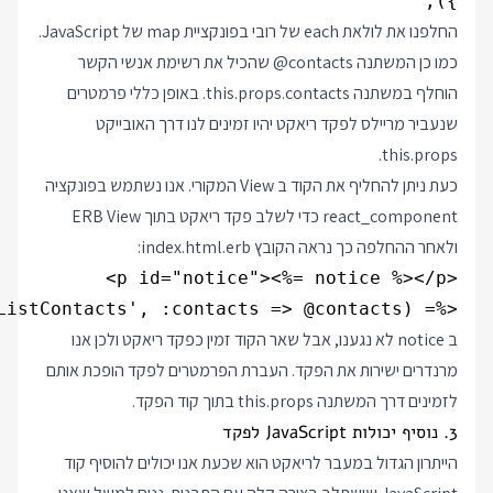
});
החלפנו את לולאת each של רובי בפונקציית map של JavaScript.
כמו כן המשתנה
@contacts
שהכיל את רשימת אנשי הקשר
הוחלף במשתנה this.props.contacts. באופן כללי פרמטרים
שנעביר מריילס לפקד ריאקט יהיו זמינים לנו דרך האובייקט
this.props.
כעת ניתן להחליף את הקוד ב View המקורי. אנו נשתמש בפונקציה
react_component כדי לשלב פקד ריאקט בתוך ERB View
ולאחר ההחלפה כך נראה הקובץ index.html.erb:
<%= react_component('ListContacts', :contacts => @contacts) %>

ב notice לא נגענו, אבל שאר הקוד זמין כפקד ריאקט ולכן אנו
מרנדרים ישירות את הפקד. העברת הפרמטרים לפקד הופכת אותם
לזמינים דרך המשתנה this.props בתוך קוד הפקד.
3. נוסיף יכולות JavaScript לפקד
הייתרון הגדול במעבר לריאקט הוא שכעת אנו יכולים להוסיף קוד