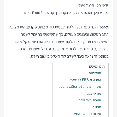
וידאו והמון תרגול מעשי.
למידע נוסף והצטרפות לקורס בקרו בדף
קורס Front End
באתר.
React הינה ספריית צד-לקוח לבניית קוד מבוסס פקדים. היא מציעה
תחביר פשוט וביצועים מעולים, כך שהשימוש בה יכול לשפר
משמעותית את קוד צד הלקוח שאנו כותבים. את ריאקט קל מאוד
לשלב עם ספריות צד-לקוח אחרות, וגם עם כל יישום צד-שרת.
בפוסט זה נראה כיצד לשלב קוד ריאקט ביישום ריילס.
תוכן עניינים
המשימה
המרה מ ERB לריאקט
נוסיף יכולות JavaScript לפקד
מה קיבלנו
המרה בצד שרת
תרגום
סיכום וקריאת המשך