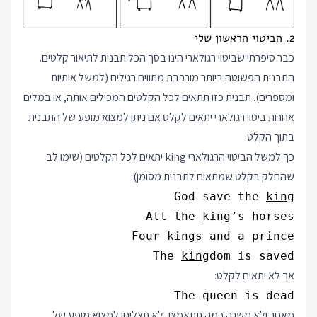
2. הביטוי הראשון שלי
כבר סיפרתי שביטוי רגולארי הינו בסך הכל תבנית לתיאור קלטים.
התבנית הפשוטה ביותר מורכבת מתווים רגילים (למשל אותיות
ומספרים). תבנית כזו תתאים לכל הקלטים המכילים אותה, או במלים
אחרות ביטוי רגולארי יתאים לקלט אם ניתן למצוא מופע של התבנית
בתוך הקלט.
כך למשל הביטוי הרגולארי king יתאים לכל הקלטים (שימו לב
שהחלק בקלט שמתאים לתבנית מסומן):
God save the 
king
All the 
king
Four 
king
The 
king
dom is saved
אך לא יתאים לקלט:
The queen is dead
מאחר ולא משנה כמה תתאמצו, לא תצליחו למצוא מופע של