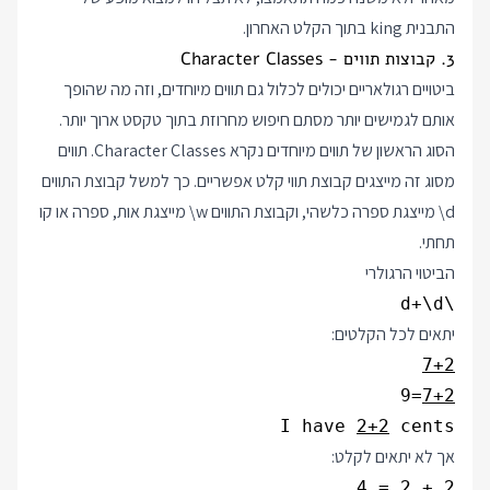
התבנית king בתוך הקלט האחרון.
3. קבוצות תווים - Character Classes
ביטויים רגולאריים יכולים לכלול גם תווים מיוחדים, וזה מה שהופך
אותם לגמישים יותר מסתם חיפוש מחרוזת בתוך טקסט ארוך יותר.
הסוג הראשון של תווים מיוחדים נקרא Character Classes. תווים
מסוג זה מייצגים קבוצת תווי קלט אפשריים. כך למשל קבוצת התווים
\d
מייצגת ספרה כלשהי, וקבוצת התווים
\w
מייצגת אות, ספרה או קו
תחתי.
הביטוי הרגולרי
\d+\d
יתאים לכל הקלטים:
7+2
7+2
I have 
2+2
 cents
אך לא יתאים לקלט:
2 + 2 = 4