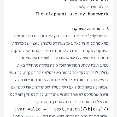
אך לא יתאים לקלט:
The elephant ate my homework
6. בואו נראה קצת קוד
בשפת JavaScript אנו יכולים לבדוק האם מחרוזת קלט מסוימת
מתאימה לביטוי רגולארי באמצעות הפונקציה match של מחרוזת.
הפונקציה מקבלת ביטוי רגולארי ומחזירה אובייקט התאמה במקרה
והמחרוזת מתאימה לביטוי או את הערך null אם אין התאמה.
נכתוב תיבת טקסט המוודאת שכל מילה בשורה מתחילה באות
גדולה. לרוב יהיה קל יותר לכתוב ביטוי רגולארי הבודק קיום, ולכן ניגש
לבעייה הפוך: נכתוב ביטוי רגולארי המזהה שורות המכילות מילה
שמתחילה באות קטנה. אם קיימת מילה שמתחילה באות קטנה אנו
יודעים שהטקסט לא עומד בתנאי שהגדרנו, ולכן קלט תקין הוא קלט
שנכשל בהתאמת הביטוי הרגולארי. כך נראה הקוד:
var valid = ! text.match(/\b[a-z]/);
שילוב קוד זה עם תיבת טקסט דורש קצת קוד JavaScript מסביב