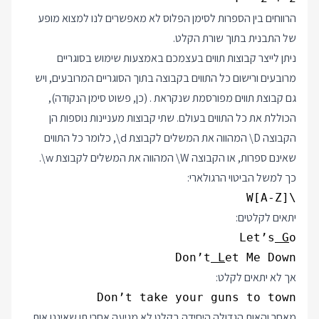
הרווחים בין הספרות לסימן הפלוס לא מאפשרים לנו למצוא מופע
של התבנית בתוך שורת הקלט.
ניתן לייצר קבוצות תווים בעצמכם באמצעות שימוש בסוגריים
מרובעים ורישום כל התווים בקבוצה בתוך הסוגריים המרובעים, ויש
גם קבוצת תווים מפורסמת שנקראת . (כן, פשוט סימן הנקודה),
הכוללת את כל התווים בעולם. שתי קבוצות מעניינות נוספות הן
הקבוצה
\D
המהווה את המשלים לקבוצת
\d
, כלומר כל התווים
שאינם ספרות, או הקבוצה
\W
המהווה את המשלים לקבוצת
\w
.
כך למשל הביטוי הרגולארי:
\W[A-Z]
יתאים לקלטים:
Let’s
 G
Don’t
 L
et Me Down
אך לא יתאים לקלט:
Don’t take your guns to town
מאחר והאות הגדולה היחידה בקלט לא מגיעה אחרי תו שאיננו אות,