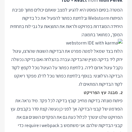
TDD + React
from
Ynon Perek
המטרה בסיום הפוסט היא להגיע למצב שאתם יכולים מתוך סביבת
הפיתוח Webstorm ובלחיצת כפתור להפעיל את כל בדיקות
היחידה המוגדרות בפרויקט ולראות את התוצאות על גבי לוח בתחתית
המסך, כמתואר בתמונה:
הלוח בצד שמאל למטה מפרט את הבדיקות השונות שהורצו, עיגול
ירוק ליד בדיקה מציין שהבדיקה עברה בהצלחה ואם בדיקה נכשלה
נקבל עיגול אדום לידה. בלחיצת כפתור על העיגול נוכל לקפוץ לקוד
הבדיקה הרלוונטי. בנוסף בלחיצת כפתור נוכל לדלג מפקד ריאקט
לקוד הבדיקות המתאים לו.
2. מבנה עץ הפרויקט
פיתוח מונחה בדיקות מחייב קובץ בדיקה לכל פקד. מיד נראה את
הפורמט של קבצי הבדיקה אך לפני כן נעשה קצת סדר בקבצים. עץ
הפרויקט שלנו יצטרך לכלול כעת גם את הפקדים השונים וגם את
קבצי הבדיקות שלהם. אני משתמש ב webpack ו require כדי