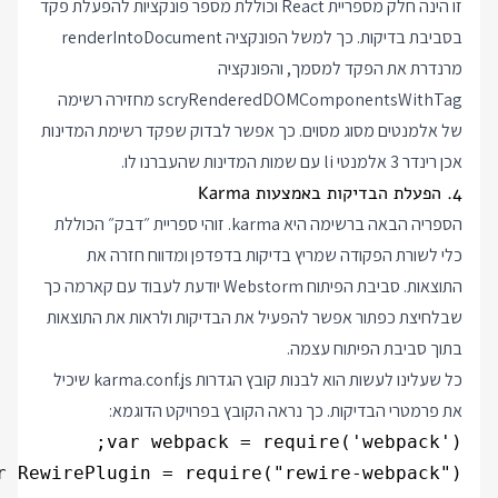
זו הינה חלק מספריית React וכוללת מספר פונקציות להפעלת פקד
בסביבת בדיקות. כך למשל הפונקציה renderIntoDocument
מרנדרת את הפקד למסמך, והפונקציה
scryRenderedDOMComponentsWithTag מחזירה רשימה
של אלמנטים מסוג מסוים. כך אפשר לבדוק שפקד רשימת המדינות
אכן רינדר 3 אלמנטי li עם שמות המדינות שהעברנו לו.
4. הפעלת הבדיקות באמצעות Karma
הספריה הבאה ברשימה היא karma. זוהי ספריית ״דבק״ הכוללת
כלי לשורת הפקודה שמריץ בדיקות בדפדפן ומדווח חזרה את
התוצאות. סביבת הפיתוח Webstorm יודעת לעבוד עם קארמה כך
שבלחיצת כפתור אפשר להפעיל את הבדיקות ולראות את התוצאות
בתוך סביבת הפיתוח עצמה.
כל שעלינו לעשות הוא לבנות קובץ הגדרות karma.conf.js שיכיל
את פרמטרי הבדיקות. כך נראה הקובץ בפרויקט הדוגמא: