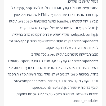
לנהל תלויות בין פקדים.
המוצר עצמו מתחיל בקובץ HTML (יכול גם להיות jsp, php או כל
קובץ אחר שנוצר בצד השרת). קובץ ה HTML של הפרויקט טוען
קובץ js יחיד שנקרא bundle.js ומיוצר באמצעות webpack. תיקיית
js מכילה קובץ זה. הוראות הייצור של הקובץ נמצאות בקובץ
webpack.config.js. פקדי ריאקט של הפרויקט נשמרים בתיקיית
src/components וקובץ הקוד הראשי נשמר בתור src/app.js. עד
לכאן זהו מבנה רגיל של פרויקט ריאקט.
קבצי הבדיקות נשמרים בתיקיית spec. לכל פקד ב
src/components יש קובץ בדיקה מתאים בתיקיית spec המסתיים
בסיומת מיוחדת באמצעותה אנו מזהים שמדובר בקובץ בדיקות. אני
בחרתי בסיומת -test. לכן אם יש לנו פקד עבור רשימת מדינות הפקד
יורכב מקובץ מקור שישמר כ src/components/countries.js
וקובץ בדיקות שישמר כ spec/countries-test.js.
ספריות צד-שלישי מנוהלות באמצעות npm ונשמרות בתיקיית
node_modules.