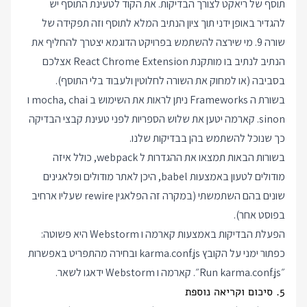
תוסף של ריאקט לצורך הבדיקות. את הקוד לטעינת התוסף יש
להגדיר באופן ידני תוך ציון הנתיב המלא לתוסף וזה תפקידה של
שורה 9. מי שירצה להשתמש בפרויקט הדוגמא יצטרך להחליף את
הנתיב לנתיב בו מותקנת React Chrome Extension אצלכם
בסביבה (או למחוק את השורה לחלוטין ולעבוד בלי התוסף).
בשורת ה Frameworks ניתן לראות את השימוש ב mocha, chai ו
sinon. קארמה יטען את שלוש הספריות לפני טעינת קבצי הבדיקה
כך שנוכל להשתמש בהן בבדיקות שלנו.
בשורות הבאות תמצאו את ההגדרות ל webpack, כולל איזה
מודולים לטעון באמצעות babel, היכן לאתר מודולים ופלאגינים
שונים בהם השתמשתי (במקרה זה הפלאגין rewire שעליו ארחיב
בפוסט אחר).
הפעלת הבדיקות באמצעות קארמה ו Webstorm היא פשוטה:
כפתור ימני על הקובץ karma.conf.js ובחירה מהתפריט באפשרות
״Run karma.conf.js״. קארמה ו Webstorm ידאגו לשאר.
5. סיכום וקריאה נוספת