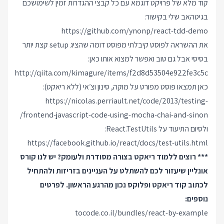
קוד מלא של פרויקט דוגמא עם כל קבצי ההגדרות זמין לשימושכם
בגיטהאב שלי בקישור:
https://github.com/ynonp/react-tdd-demo
את ההשראה לפוסט קיבלתי מפוסט דומה שהציג setup קצת יותר
בסיסי אבל גם טוב ואפשר למצוא אותו כאן:
http://qiita.com/kimagure/items/f2d8d53504e922fe3c5c
כאן תמצאו פוסט מפורט על מוקה, סינון וצ׳אי (ללא ריאקט):
https://nicolas.perriault.net/code/2013/testing-
frontend-javascript-code-using-mocha-chai-and-sinon/
ולסיום התיעוד על React.TestUtils:
https://facebook.github.io/react/docs/test-utils.html
*** רוצים ללמוד ריאקט בצורה מסודרת ולעומק? יש לנו קורס
אונליין שיעזור לכם להשתלט על העניינים בזריזות ולהתחיל
לכתוב קוד ריאקט ופלוקס נכון מהרגע הראשון. לפרטים
נוספים:
tocode.co.il/bundles/react-by-example