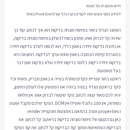
וידאו והמון תרגול מעשי.
למידע נוסף והצטרפות לקורס בקרו בדף
קורס Front End
באתר.
האתגר הגדול ביותר בפיתוח מונחה בדיקות הוא איך לכתוב קוד כך
שיהיה קל לבדוק אותו. מתכון בטוח לכשלון בפיתוח מונחה בדיקות,
או כתיבת בדיקות יחידה באופן כללי, הוא לנסות לשלב בדיקות יחידה
במערכת קיימת הכתובה באופן שאינו ערוך לבדיקות. התוצאה היא
בדיקות יחידה ריקות: כלומר בדיקות יחידה שלא בודקות שום דבר
בעל משמעות.
ריאקט בתור ספריית פקדים פותרת בעייה זו באופן מבריק. מאחר וכל
פקד בריאקט מגדיר בצורה ברורה את הממשק שלו לעולם החיצון,
יהיה לכם מאוד קשה לכתוב פקד שקשה לבדוק אותו. אין תלויות
נסתרות, אין מצב גלובלי ואפילו אין DOM. הפקד שלכם מקבל state
ו properties ומגיב בהתאם באמצעות פונקציית render.
כאן גם הקסם של פיתוח מונחה בדיקות בריאקט: קל לכתוב את
הבדיקות המתאימות ומתוך קוד הבדיקות קל לכתוב את קוד הפקד