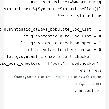
ic_perl_checkers = ['perl', 'podchecker']  

3. איך זה נראה
מוזמנים להפעיל את וים בטרמינל ולראות את סינטסטיק בפעולה
באמצעות הקלדת:
vim test.pl