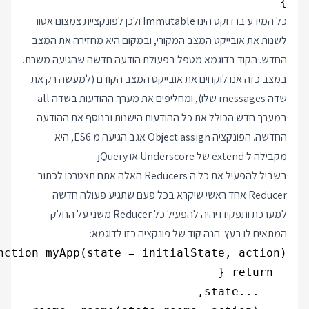
}
כל המידע ברדוקס הינו Immutable ולכן לפונקציית צמצום אסור
לשנות את אובייקט המצב המקורי, ובמקום היא מחזירה את המצב
החדש. הקוד בדוגמא מטפל בפעולת הודעה חדשה שהגיעה משרת.
במצב כזה אנו לוקחים את אובייקט המצב הקודם (למעשה רק את
שדה messages שלו), ומחליפים את מערך ההודעות בשדה all
במערך חדש הכולל את כל ההודעות הישנות ובנוסף את ההודעה
החדשה. הפונקציה Object.assign אגב הגיעה מ ES6, היא
מקבילה ל extend של Underscore או jQuery.
בשביל להפעיל את כל ה Reducers האלה אתם תצטרכו לכתוב
Reducer אחד ראשי שיקרא בכל פעם שתגיע פעולה חדשה
למערכת ותפקידו יהיה להפעיל כל Reducer משני על החלק
המתאים לו בעץ. הנה קוד של פונקציה כזו לדוגמא: