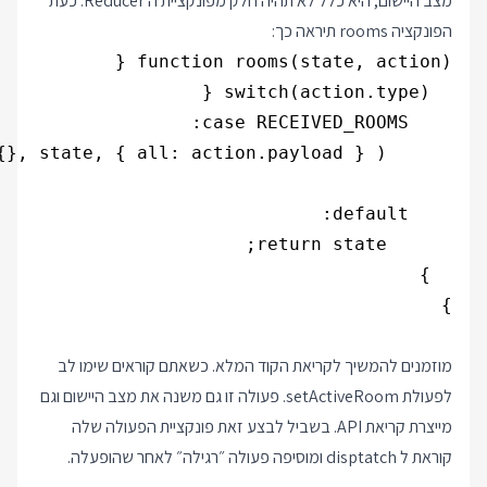
מצב היישום, היא כלל לא תהיה חלק מפונקציית ה Reducer. כעת
הפונקציה rooms תיראה כך:
}
מוזמנים להמשיך לקריאת הקוד המלא. כשאתם קוראים שימו לב
לפעולת setActiveRoom. פעולה זו גם משנה את מצב היישום וגם
מייצרת קריאת API. בשביל לבצע זאת פונקציית הפעולה שלה
קוראת ל disptatch ומוסיפה פעולה ״רגילה״ לאחר שהופעלה.