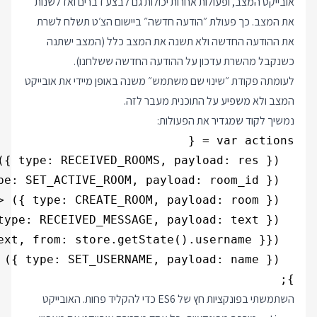
אובייקט המצב, ופעולות אחרות יכולות גם לבצע דברים ואז לשנות
את המצב. כך פעולת ״הודעה חדשה״ ביישום הצ׳ט תשלח לשרת
את ההודעה החדשה ולא תשנה את המצב כלל (המצב ישתנה
כשנקבל מהשרת עדכון על ההודעה החדשה ששלחנו).
לעומתה פקודת ״שינוי שם משתמש״ משנה באופן מיידי את אובייקט
המצב ולא משפיע על התוכנית מעבר לזה.
נמשיך לקוד שמגדיר את הפעולות:
};
השתמשתי בפונקציות חץ של ES6 כדי להקליד פחות. האובייקט