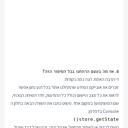
6. אז מה בעצם הרווחנו בכל הסיפור הזה?
די הרבה האמת. הנה כמה נקודות:
זוכרים את אובייקט המידע שהתחלנו אתו? בכל רגע נתון אפשר
לראות את כל מצב היישום (כולל כל ההודעות, חדר השיחה הנוכחי,
שם המשתמש) במקום אחד. פשוט כתבו את השורה הבאה בחלון ה
Console בדפדפן:
store.getState()
רוצים לבדוק או לשחזר תרחיש? אין קל מזה. זכרו שכל דבר שיכול