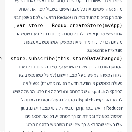
שינוי במצב היישום. ברדוקס יש רק
מחסן
אחד ראשי מאחר ויש עץ
מידע אחד שמייצג את כל מצב היישום. בשביל ליצור את ה
מחסן
אתם רק צריכים להגיד מיהו ה Reducer הראשי שלכם באופן הבא:
var store = Redux.createStore(myApp);
אחרי שיש מחסן אפשר לקבל ממנה עדכונים בכל פעם שמשהו
משתנה כדי לרנדר מחדש את ממשק המשתמש באמצעות
פונקציית subscribe:
e = store.subscribe(this.storeDataChanged);
המחסן
הוא גם הדרך שלנו להשפיע על מצב היישום. בכל פעם
שקורה משהו שמשפיע על מצב היישום (למשל משתמש ביצע
פעולה בממשק או הודעה חדשה הגיעה מהשרת) נפעיל את
הפונקציה dispatch של ה
מחסן
ונעביר לה את פרטי הפעולה שיש
לבצע. הפונקציה dispatch מקבלת פעולה ומעבירה אותה ל
Reducer הראשי ב
מחסן
וכך מביאה לשינוי מצב היישום. בסוף
הטיפול בפעולה ובמידת הצורך ה
מחסן
יעדכן את המאזינים
שלו בשינוי שהתבצע. כך שינוי שם משתמש בדוגמת הצ׳ט: