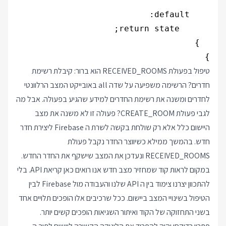
}
טיפול בפעולת RECEIVED_ROOMS הוא ברור: קיבלת רשימת
חדרים? הרשימה משפיעה על שדה all באובייקט המצב הרלוונטי
לחדרים ומשנה את רשימת החדרים למידע שהגיע בפעולה. אבל מה
לגבי פעולת CREATE_ROOM? פעולה זו לא משנה את מצב
היישום כלל אלא רק שולחת בקשה לשרת ה Firebase ליצירת חדר
חדש. בהמשך ממילא כשיווצר החדר נקבל פעולת
RECEIVED_ROOMS ונעדכן את המצב שישקף את החדר החדש.
במקום לראות קוד שמחזיר מצב חדש אנו רואים כאן קריאת API. בלי
להתכוון יצרנו צימוד בין ה API שלנו והעבודה מול Firebase לבין
הטיפול בשינויי המצב ביישום. ככל שרכיבים אלו הופכים תלויים אחד
בשני התחזוקה של הקוד ואיתור השגיאות הופכים קשים יותר.