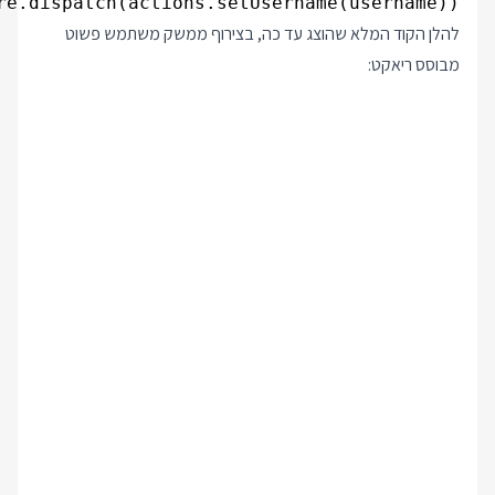
re.dispatch(actions.setUsername(username));
להלן הקוד המלא שהוצג עד כה, בצירוף ממשק משתמש פשוט
מבוסס ריאקט: