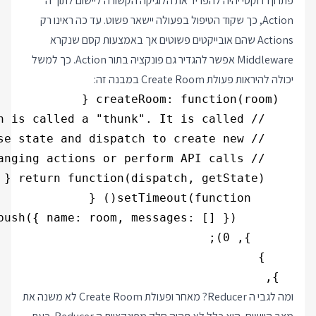
פתרון רדוקסי יהיה להפריד את הלוגיקה הקשורה ליישום לתוך ה
Action, כך שקוד הטיפול בפעולה יישאר פשוט. עד כה ראינו רק
Actions שהם אובייקטים פשוטים אך באמצעות קסם שנקרא
Middleware אפשר להגדיר גם פונקציה בתור Action. כך למשל
יכולה להיראות פעולת Create Room במבנה זה:
  },
ומה לגבי ה Reducer? מאחר ופעולת Create Room לא משנה את