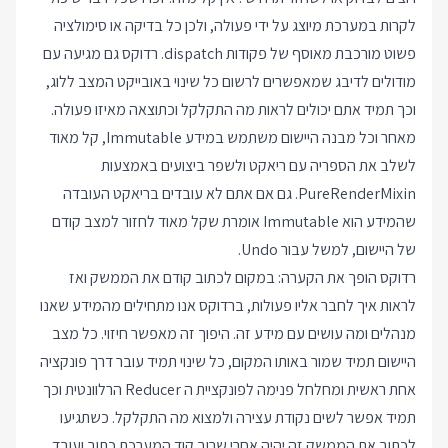
לקרות במערכת מיוצג על ידי פעולה, ולכן כל בדיקה או סימולציה
פשוט מורכבת מאוסף של פקודות dispatch. רדוקס גם מגיעה עם
מודולים לדיבג שמאפשרים לרשום כל שינוי באובייקט המצב ללוג,
וכך תמיד אתם יכולים לראות מה התקלקל וכתוצאה מאיזו פעולה.
מאחר וכל מבנה היישום משתמש במידע Immutable, קל מאוד
לשלב את הספריה עם ריאקט ולשפר ביצועים באמצעות
PureRenderMixin. גם אם אתם לא עובדים בריאקט העובדה
שהמידע הוא Immutable אומרת שקל מאוד לחזור למצב קודם
של היישום, למשל עבור Undo.
רדוקס הופך את הקערה: במקום לכתוב קודם את הממשק ואז
לראות איך לחבר אליו פעולות, ברדוקס אנו מתחילים מהמידע שאנו
מנהלים ומה עושים עם מידע זה. היפוך זה מאפשר חיזוי. כל מצב
היישום תמיד שמור באותו המקום, כל שינוי תמיד עובר דרך פונקציה
אחת ראשית ומחלחל פנימה לפונקציית ה Reducer הרלוונטית וכך
תמיד אפשר לשים נקודת עצירה ולמצוא מה התקלקל. כשתגיעו
לכתוב את הממשק זה יהיה אחרי שרוב קוד המערכת כתוב ועובד,