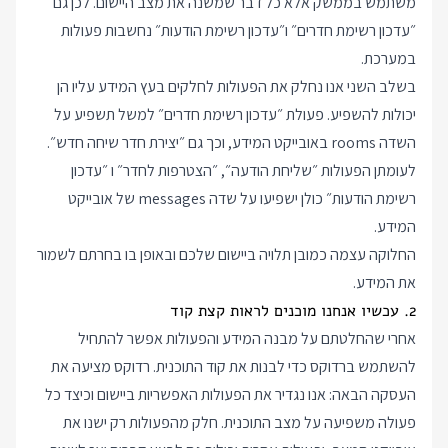
משתמש בממשק אלא כל דבר שמשנה את מצב היישום. לכן גם
״עדכון רשימת חדרים״ ו״עדכון רשימת הודעות״ נחשבות פעולות
במערכת.
בשלב השני אנו נחלק את הפעולות לחלקים בעץ המידע עליו הן
יכולות להשפיע. פעולת ״עדכון רשימת חדרים״ למשל תשפיע על
השדה rooms באובייקט המידע, וכך גם ״יצירת חדר שיחה חדש״.
לעומתן הפעולות ״שליחת הודעה״, ״הצטרפות לחדר״ ו ״עדכון
רשימת הודעות״ כולן ישפיעו על שדה messages של אובייקט
המידע.
החלוקה עצמה כמובן תלויה ביישום שלכם ובאופן בו בחרתם לשמור
את המידע.
2. עכשיו אנחנו מוכנים לראות קצת קוד
אחרי שהחלטתם על מבנה המידע והפעולות אפשר להתחיל
להשתמש ברדוקס כדי לבנות את קוד התוכנית. רדוקס מציעה את
העסקה הבאה: אנו נגדיר את הפעולות האפשריות ביישום וכיצד כל
פעולה משפיעה על מצב התוכנית. חלק מהפעולות רק ישנו את