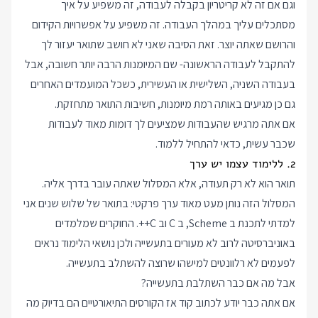
וגם אם זה לא קריטריון בקבלה לעבודה, זה משפיע על איך
מסתכלים עליך במהלך העבודה. זה משפיע על אפשרויות הקידום
והרושם שאתה יוצר. זאת הסיבה שאני לא חושב שתואר יעזור לך
להתקבל לעבודה הראשונה- שם המיומנות הרבה יותר חשובה, אבל
בעבודה השניה, השלישית או העשירית, כשכל המועמדים האחרים
גם כן מגיעים באותה רמת מיומנות, חשיבות התואר מתחזקת.
אם אתה מרגיש שהעבודות שמציעים לך דומות מאוד לעבודות
שכבר עשית, כדאי להתחיל ללמוד.
2. ללימוד עצמו יש ערך
תואר הוא לא רק תעודה, אלא המסלול שאתה עובר בדרך אליה.
המסלול הזה נותן מעט מאוד ערך פרקטי: בתואר של שלוש שנים אני
למדתי לתכנת ב Scheme, ב C וב C++. החוקרים שמלמדים
באוניברסיטה לרוב לא מעורים בתעשייה ולכן נושאי הלימוד נראים
לפעמים לא רלוונטים למישהו שרוצה להשתלב בתעשייה.
אבל מה אם כבר השתלבת בתעשייה?
אם אתה כבר יודע לכתוב קוד אז הקורסים התיאורטיים הם בדיוק מה