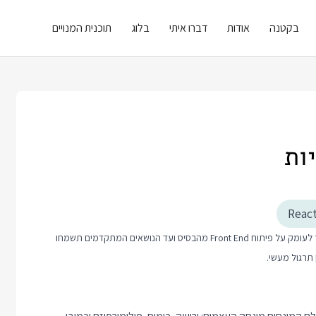
בקטנה
אודות
דברו איתי
בלוג
תוכנית המנויים
ות
Reac
פוסט זה כולל טיפ קצר בנושא פיתוח Front End. אם אתם רוצים ללמוד יותר לעומק על פיתוח Front End מהבסיס ועד הנושאים המתקדמים תשמחו