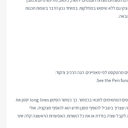
(Code Design) מיד עולה לראש עולם המונחים מונחה העצמים: ירושה, כימוס, פולימורפיזם וכמובן
ונקי גם ללא שימוש במחלקות. במיוחד נכון הדבר בשפות תכנות
הבאה.
מהטקסט לפי מאפיינים. הנה הרכיב והקוד:
.
See the Pen
fun
כפי שניתן לראות כפתורי הבחירה בראש העמוד מביאים לסימון משפטים המתאימים לתנאי בכפתור. כך כפתור הסימון long lines יסמן את
יות אומר שכל מה שצריך בשביל להוסיף מסנן חדש הוא להוסיף פונקציה. אולי
 לקבל שורה בודדת או את כל השורות. האפשרות הראשונה קלה יותר