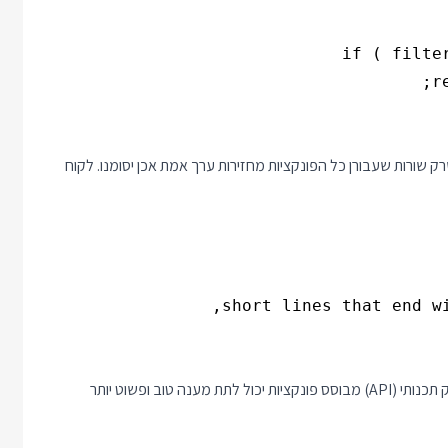
ק שורות שעבורן כל הפונקציות מחזירות ערך אמת אכן יסומנו. לקוח
לא תמיד הפתרון ״הנכון״ הוא להשתמש באובייקטים ומחלקות. ממשק תכנותי (API) מבוסס פונקציות יכול לתת מענה טוב ופשוט יותר