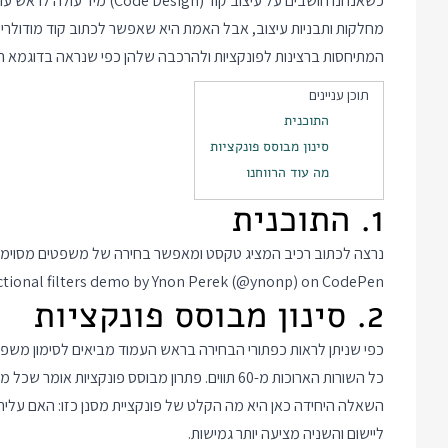
כשאנחנו חושבים על עיצוב קוד 
מחלקות ותבניות עיצוב, אבל האמת היא שאפשר לכתוב קוד מודולרי 
המתיחסות ברצינות לפונקציות ולהרכבה שלהן כפי שנראה בדוגמא 
תוכן עניינים
התוכנית
סינון מבוסס פונקציות
מה עוד הרווחנו
1. התוכנית
נרצה לכתוב רכיב המציג טקסט ומאפשר בחירה של משפטים מסוימים 
ctional filters demo
by Ynon Perek (
@ynonp
) on
CodePen
2. סינון מבוסס פונקציות
כל השורות הארוכות מ-60 תווים. פתרון מבוסס פונקצ
השאלה היחידה כאן היא מה הקלט של פונקציית מסנן כזו: האם עליה
ליישום והשניה מציעה יותר גמישות.