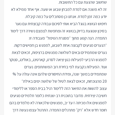
שחשוב שהגעת עם כל התשובות.
זה לא משנה אם למדת למבחן שבוע או שעה. אף אחד ממילא לא
יודע כמה זמן למדת. אנחנו כן מסתכלים על כמה קיבלת.
חיפוש הנושא בגוגל הביא אותי לסיכום עבודה קבוצתית עם נוער
בסיכון שנוגעת בדיוק בנושא זה ומחפשת לצמצם נשירה דרך לימוד
התמדה. הנה קטע מתוך ״מסגרת הטיפול״ מעבודה זו:
״הנערים מגיעים לקבוצה אחת לשבוע, למפגש בן חמישים דקות.
נערים שמתמידים ובאים לשלושה מפגשים ברציפות, זכאים לצאת
למפגש הרביעי לפעילות כגון יציאה לסרט, קארטינג, באולינג, סנוקר
ועוד. הפעילות נקבעת לפי בחירת רוב המשתתפים. נערים
שמתמידים במשך שנה, ומידת החיסורים שלהם אינה עולה על %
20 מהנוכחות, זכאים לצאת לטיול של שלושה ימים באילת״
עצוב להשוות את התיאור הזה ללימוד רגיל בבית הספר או ללימודי
חשיבה יצירתית. מדובר בתוכנית רב-שנתית כלומר תלמידים מגיעים
למפגשים אלו מכיתה ז עד יב, מפגשים שלכאורה לא מלמדים בהם
חומר חדש אלא ״רק״ מתרגלים התמדה. התרגול עצמו נעשה דרך