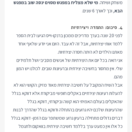
משחק ושיחה.
מי שלא מצליח במפגש מסוים ינסה שוב במפגש
הבא
, וכך לאורך 6 שנים.
4. סיכום: התמדה ויצירתיות
לפני 20 שנה בערך מדריכים ממכון ברנקו-וייס הגיעו לבית הספר
ללמד אותי יצירתיות, אבל זה לא עבד. היום אני יודע שלאף אחד
מאתנו הילדים לא היתה חסרה יצירתיות.
אני רואה בכל יום את היצירתיות של אנשים מסביבי ושל תלמידים
שלי. אין מחסור בחשיבה יצירתית וברעיונות טובים. לכולנו יש המון
מהם.
אבל השיח המקובל על חשיבה יצירתית מאוד מזיק: הקושי הוא לא
להעלות רעיונות יצירתיים באקלים חופשי מביקורת אלא דווקא בגלל
שהאקלים בעולם האמיתי הוא קשה וביקורתי, דווקא בגלל
שהרעיונות שלכם יהיו גרועים בהתחלה ודווקא בגלל שהדרך לבנות
דברים גדולים מתחילה ברעיון גרוע שמשתפר עם הזמן- דווקא בגלל
כל אלו אין כמעט ערך בללמד חשיבה יצירתית בוואקום ולתגמל