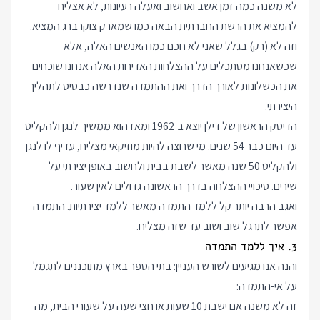
לא משנה כמה זמן אשב ואחשוב ואעלה רעיונות, לא אצליח
להמציא את הרשת החברתית הבאה כמו שמארק צוקרברג המציא.
וזה לא (רק) בגלל שאני לא חכם כמו האנשים האלה, אלא
שכשאנחנו מסתכלים על ההצלחות האדירות האלה אנחנו שוכחים
את הכשלונות לאורך הדרך ואת ההתמדה שנדרשה כבסיס לתהליך
היצירתי.
הדיסק הראשון של דילן יוצא ב 1962 ומאז הוא ממשיך לנגן ולהקליט
עד היום כבר 54 שנים. מי שרוצה להיות מוזיקאי מצליח, עדיף לו לנגן
ולהקליט 50 שנה מאשר לשבת בבית ולחשוב באופן יצירתי על
שירים. סיכויי ההצלחה בדרך הראשונה גדולים לאין שעור.
ואגב הרבה יותר קל ללמד התמדה מאשר ללמד יצירתיות. התמדה
אפשר לתרגל שוב ושוב עד שזה מצליח.
3. איך ללמד התמדה
והנה אנו מגיעים לשורש העניין: בתי הספר בארץ מתוכננים לתגמל
על אי-התמדה:
זה לא משנה אם ישבת 10 שעות או חצי שעה על שעורי הבית, מה