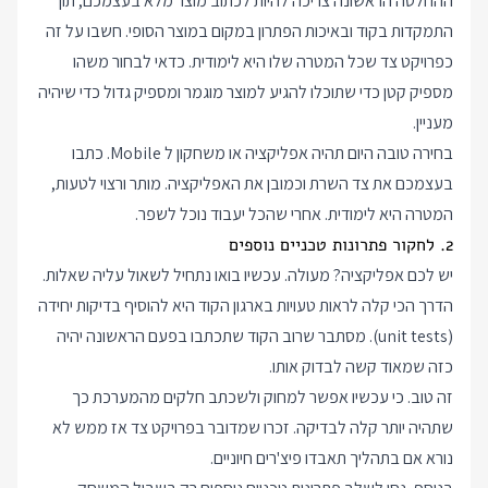
ההחלטה הראשונה צריכה להיות לכתוב מוצר מלא בעצמכם, תוך
התמקדות בקוד ובאיכות הפתרון במקום במוצר הסופי. חשבו על זה
כפרויקט צד שכל המטרה שלו היא לימודית. כדאי לבחור משהו
מספיק קטן כדי שתוכלו להגיע למוצר מוגמר ומספיק גדול כדי שיהיה
מעניין.
בחירה טובה היום תהיה אפליקציה או משחקון ל Mobile. כתבו
בעצמכם את צד השרת וכמובן את האפליקציה. מותר ורצוי לטעות,
המטרה היא לימודית. אחרי שהכל יעבוד נוכל לשפר.
2. לחקור פתרונות טכניים נוספים
יש לכם אפליקציה? מעולה. עכשיו בואו נתחיל לשאול עליה שאלות.
הדרך הכי קלה לראות טעויות בארגון הקוד היא להוסיף בדיקות יחידה
(unit tests). מסתבר שרוב הקוד שתכתבו בפעם הראשונה יהיה
כזה שמאוד קשה לבדוק אותו.
זה טוב. כי עכשיו אפשר למחוק ולשכתב חלקים מהמערכת כך
שתהיה יותר קלה לבדיקה. זכרו שמדובר בפרויקט צד אז ממש לא
נורא אם בתהליך תאבדו פיצ'רים חיוניים.