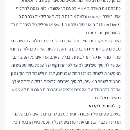
בנוסף, נסו לשלב פתרונות טכניים נוספים רק בשביל המשחק.
כתבתם את השרת ב PHP בפעם הראשונה? בואו ננסה להחליף
אותו בשרת node.js ונראה איך זה הולך. האפליקציה נכתבה ב
Objective C ? בואו נוסיף גירסא ב Swift או אפליקציה היברידית כדי
לראות איך זה מסתדר.
היתרון במחקר הזה הוא כפול: אתם גם לומדים טכנולוגיה חדשה וגם
מבינים טוב יותר את ההבדלים בין הטכנולוגיות ואיזה טכנולוגיה נותנת
פתרון מהיר או קל יותר לבעיות. בגלל שאתם אחראים על הפיצ'רים,
אפשר להוסיף פיצ'רים למוצר לפי החוזקות של טכנולוגיות ספציפיות.
האפשרות לשחק בארגז החול שבניתם, לבנות ולשבור קוד תוך נסיון
מתמיד לשפר ביצועים, להוסיף פיצ'רים ולהוסיף בדיקות יחידה יאלץ
אתכם להתמודד עם אתגרים מהסוג שמתכנתים בארגונים לא ממש
נחשפים אליהם.
3. להתחיל לקרוא
בשלב מסוים של העבודה תגיעו למצב שדברים נראים לכם קלים.
תרגישו שכבר הבנתם את הפרנציפ ושכל הטכנולוגיות הן בסך הכל