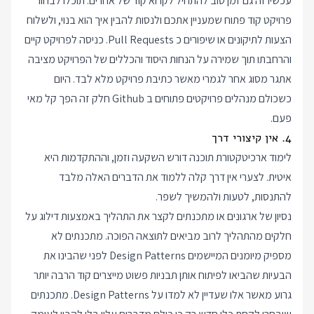
עכשיו זה גם זמן טוב להתחיל לקרוא קוד של אחרים. תוכלו לבחור
פרויקט קוד פתוח שמעניין אתכם ולנסות להבין איך הוא בנוי, ולשלוח
הצעות לתיקונים או שיפורים כ Pull Requests. כניסה לפרויקט קיים
והרחבתו תוך שמירה על הנחות היסוד והכללים של הפרויקט מציבה
אתגר מסוג אחר לגמרי מאשר כתיבת פרויקט מלא לבד. היום
כשכולם מנהלים פרויקטים פתוחים ב Github חלק זה הפך קל מאי
פעם.
4. אין קיצורי דרך
לימוד ארכיטקטורת תוכנה דורש השקעה וזמן, וההתקדמות היא
איטית. לצערי אין דרך קלה ללמוד את הדברים האלה מלבד
להתנסות, לטעות ולהמשיך לשפר.
נסיון של ארגונים או מתכנתים לקצר את התהליך באמצעות דילוג על
חלקים מהתהליך לרוב מביאים לתוצאה הפוכה. מתכנתים לא
מספיק מיומנים המיישמים Design Patterns לפני שהבינו את
הבעיות שהביאו לפיתוח אותן תבניות פשוט מייצרים קוד הרבה יותר
גרוע מאשר אלו שעדיין לא למדו על Design Patterns. מתכנתים