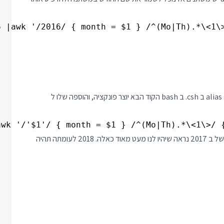
בשביל הסדר הטוב אפשר לשמור את השורה כפונקציה ב bash או כ alias ב csh. ב bash הקוד הבא יוצר פונקציה, והוספה שלו ל
עכשיו אפשר להיעזר בפונקציה ולהציץ על התנגשויות גם בעתיד, למשל ב 2017 נראה שיהיו לנו מעט מאוד כאלה. 2018 לעומתה תהיה