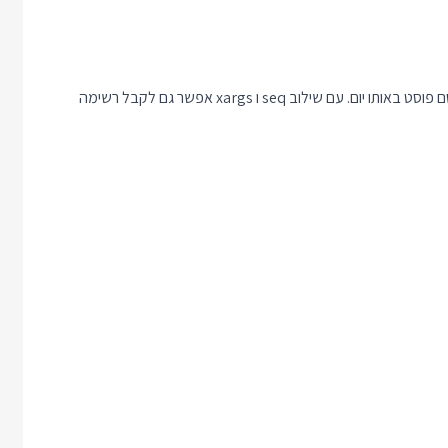
פנטסטי! קל לראות שהראשון לחודש יצא ביום שלישי ולכן לא התפרסם פוסט באותו יום. עם שילוב seq ו xargs אפשר גם לקבל רשימה