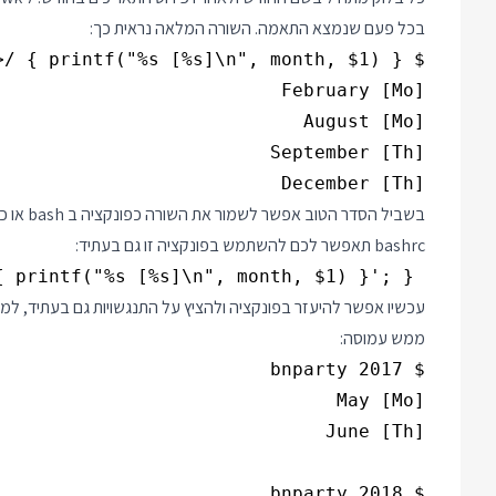
בכל פעם שנמצא התאמה. השורה המלאה נראית כך:
December [Th]

bashrc תאפשר לכם להשתמש בפונקציה זו גם בעתיד:
 function bnparty() { seq 12 | xargs -IN ncal N $1 |awk '/'$1'/ { month = $1 } /^(Mo|Th).*\<1\>/ { printf("%s [%s]\n", month, $1) }'; }

ממש עמוסה: