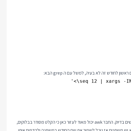
ן לחודש זה לא בעיה, למשל עם ה grep הבא:
אז למדנו שבאמת היו השנה 4 התנגשויות אבל עדיין חסר באיזה חודשים בדיוק. החבר awk יכול מאוד לעזור כאן כי הקלט מסודר בבלוקים,
כל בלוק מתחיל בשם החודש ולאחריו פירוט התאריכים בחודש. ל awk יש משתנים אז נוכל לשמור את שם החודש במשתנה ולהדפיס אותו