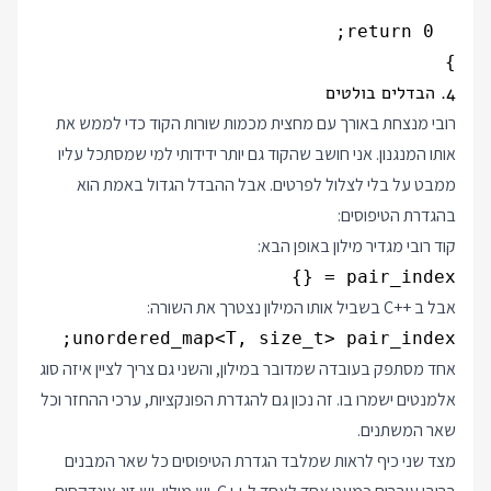
}

4. הבדלים בולטים
רובי מנצחת באורך עם מחצית מכמות שורות הקוד כדי לממש את
אותו המנגנון. אני חושב שהקוד גם יותר ידידותי למי שמסתכל עליו
ממבט על בלי לצלול לפרטים. אבל ההבדל הגדול באמת הוא
בהגדרת הטיפוסים:
קוד רובי מגדיר מילון באופן הבא:
pair_index = {}

אבל ב
C++
בשביל אותו המילון נצטרך את השורה:
unordered_map<T, size_t> pair_index;

אחד מסתפק בעובדה שמדובר במילון, והשני גם צריך לציין איזה סוג
אלמנטים ישמרו בו. זה נכון גם להגדרת הפונקציות, ערכי ההחזר וכל
שאר המשתנים.
מצד שני כיף לראות שמלבד הגדרת הטיפוסים כל שאר המבנים