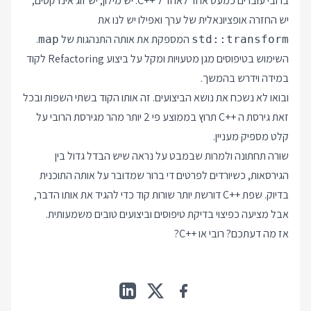
ברובי עוברים כמעט אחד לאחד ל
C++
. יש מילון, יש זוג אינדקסים,
יש החזרה אופציונאלית של ערך ואפילו יש לנו את
המספקת את אותה התנהגות של
.
map
std::transform
השימוש בטיפוסים מגן מטעויות ומקל על ביצוע Refactoring לקוד
במידה וידרש בהמשך.
ובואו לא נשכח את נושא הביצועים. זה אותו הקוד בשתי השפות ובכל
זאת גירסת ה
C++
תרוץ בממוצע פי 2 יותר מהר מגירסת הרובי על
קלט מספיק מעניין.
שורה תחתונה ולמרות שבמבט על נראה שיש הבדל גדול בין
הגירסאות, כשיורדים לפרטים די ברור שמדובר על אותה התוכנית
בדיוק. שפת
C++
דורשת יותר שורות קוד כדי להגיד את אותו הדבר,
אבל מציעה כפיצוי בדיקת טיפוסים וביצועים טובים משמעותית.
אז מה דעתכם? רובי או
C++
?