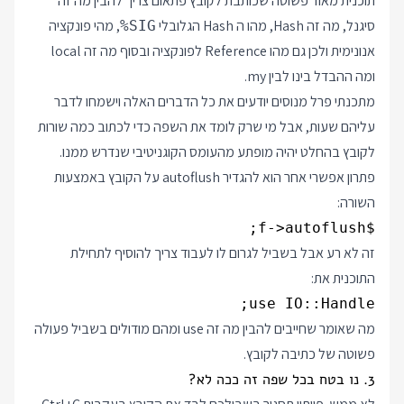
תוכנית מאוד פשוטה שכותבת לקובץ פתאום צריך להבין מה זה
סיגנל, מה זה Hash, מהו ה Hash הגלובלי
, מהי פונקציה
%SIG
אנונימית ולכן גם מהו Reference לפונקציה ובסוף מה זה local
ומה ההבדל בינו לבין my.
מתכנתי פרל מנוסים יודעים את כל הדברים האלה וישמחו לדבר
עליהם שעות, אבל מי שרק לומד את השפה כדי לכתוב כמה שורות
לקובץ בהחלט יהיה מופתע מהעומס הקוגניטיבי שנדרש ממנו.
פתרון אפשרי אחר הוא להגדיר autoflush על הקובץ באמצעות
השורה:
$f->autoflush;

זה לא רע אבל בשביל לגרום לו לעבוד צריך להוסיף לתחילת
התוכנית את:
use IO::Handle;

מה שאומר שחייבים להבין מה זה use ומהם מודולים בשביל פעולה
פשוטה של כתיבה לקובץ.
3. נו בטח בכל שפה זה ככה לא?