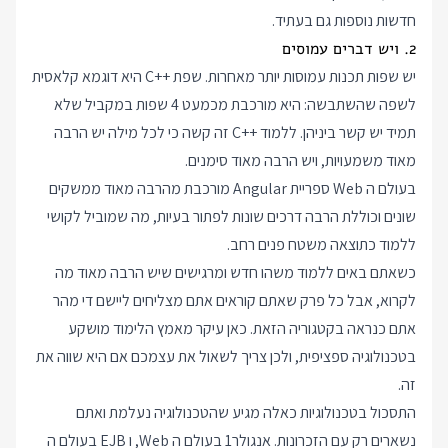
חדשות נוספות גם בעתיד.
2. ויש דברים עמוסים
יש שפות תכנות עמוסות יותר מאחרות. שפת ++C היא דוגמא קלאסית
לשפה שהשתבשה: היא מורכבת מכמעט 4 שפות במקביל שלא
תמיד יש קשר ביניהן. ללמוד ++C זה קשה כי לכל מילה יש הרבה
מאוד משמעויות, ויש הרבה מאוד סימנים.
בעולם ה Web ספריית Angular מורכבת מהרבה מאוד ממשקים
שונים וכוללת הרבה דרכים שונות לפתור בעיות, מה שמוביל לקושי
ללמוד כתוצאה משטח פנים רחב.
כשאתם באים ללמוד משהו חדש ומרגישים שיש הרבה מאוד מה
לקרוא, אבל כל פרק שאתם קוראים אתם מצליחים ליישם די מהר
אתם כנראה בקטגוריה הזאת. כאן עיקר מאמץ הלימוד מושקע
בטכנולוגיה ספציפית, ולכן צריך לשאול את עצמכם אם היא שווה את
זה.
התסכול בטכנולוגיות כאלה מגיע שהטכנולוגיה נעלמת ואתם
נשארים רק עם הזכרונות. אנגולר1 בעולם ה Web, ו EJB בעולם ה