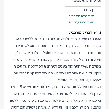
מאיפה הקושי נובע.
תוכן עניינים
יש דברים מורכבים
ויש דברים עמוסים
1. יש דברים מורכבים
הסיבה הראשונה שטכנולוגיה מסוימת תהיה קשה ללמידה היא
שהיא מתבססת על עקרונות או רעיונות שאתם פשוט לא מכירים.
מתכנתים רבים מתקשים בנושא Pointers כשלומדים שפת C, כי
נושא זה בנוי על עולם מושגים וטכניקה שונים ממה שהופיע לפניו.
בעולם ה Web התחזקה בשנים האחרונות הפרדיגמה של תכנות
פוקנציונאלי ואם אתם לא מכירים אותה יהיה לכם קשה להבין את
React ועוד יותר מזה את Redux.
כשאתם באים ללמוד משהו חדש וקוראים את אותו משפט 5 פעמים
ועדיין לא בטוחים איך ליישם את מה שעכשיו קראתם אתם כנראה
בקטגוריה הזאת. אלה דברים שלמרות מורכבותם כדאי מאוד ללמוד
אותם, כי הם יקנו לכם מיומנויות חדשות שיעזרו בלמידת טכנולוגיות