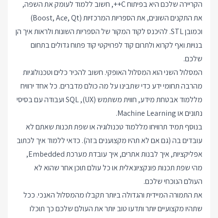
הקריירה שלכם היא בפיתוח C++, חשוב ללמוד לעומק את השפה,
את התקנים השונים, את הספריות המרכזיות (Boost, Ace, Qt)
וכמובן STL. להיכנס לקוד המקור של הספריות השונות ולראות איך הן
בנויות ואף לקרוא ולתרום קוד לפרויקטי קוד פתוח גדולים בתחום
שלכם.
המסלול השני הוא המסלול האופקי. חשוב להכיר כלים וטכנולוגיות
מהרבה תחומי ידע כדי שתבינו על מה כולם מדברים. כל אחד ירוויח
מללמוד אבטחת מידע, חווית משתמש (UX), SQL ועבודה עם בסיסי
נתונים או Machine Learning.
בנוסף תמיד תרוויחו מללמוד טכנולוגיה או שפת תכנות שאתם לא
עובדים בה (גם אם לא תהיו מקצוענים בזה). כדאי ללמוד איך לכתוב
אפליקציות, איך לבנות אתרים, איך עובדת מערכת Embedded,
מהי שפת תכנות פונקציונאלית או כל עולם תוכן אחר שהוא לא
העולם הנוכחי שלכם.
את התמורה המיידית והגדולה ביותר תקבלו מהמסלול האנכי. ככל
שתהיו מקצועיים יותר ותדעו טוב יותר את העולם שלכם כך תוכלו