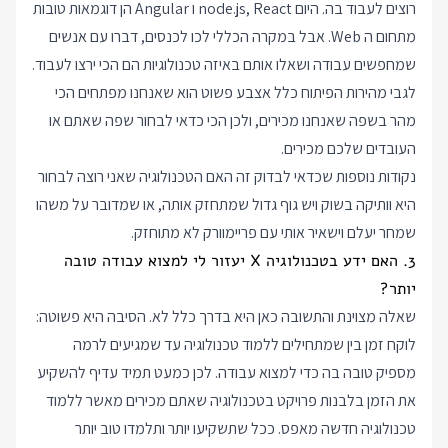
רוצים לעבוד בה. היום node.js, React ו Angular הן דוגמאות טובות
מתחום ה Web. אבל במקרה הכללי לכו לכנסים, דברו עם אנשים
שמחפשים עבודה ושאלו אותם באיזה טכנולוגיות הם הכי ירצו לעבוד.
לגבי מהירות הפיתוח כלל אצבע פשוט הוא שאנחנו מפתחים הכי
מהר בשפה שאנחנו מכירים, ולכן הכי כדאי לבחור שפה שאתם או
העובדים שלכם מכירים.
נקודות נוספות שכדאי לבדוק זה האם הטכנולוגיה שאני רוצה לבחור
היא וותיקה בשוק ויש גוף גדול שמתחזק אותה, או שמדובר על משהו
שמחר יעלם וישאיר אותי עם פריימוורק לא מתוחזק.
3. האם ידע בטכנולוגיה X יעזור לי למצוא עבודה טובה
יותר?
שאלה מצוינת והתשובה כאן היא בדרך כלל לא. הסיבה היא פשוטה:
לוקח זמן בין שמתחילים ללמוד טכנולוגיה עד שמגיעים לרמה
מספיק טובה בה כדי למצוא עבודה. לכן כמעט תמיד עדיף להשקיע
את הזמן בלבנות פרויקט בטכנולוגיה שאתם מכירים מאשר ללמוד
טכנולוגיה חדשה מאפס. ככל שתשקיעו יותר ותלמדו טוב יותר