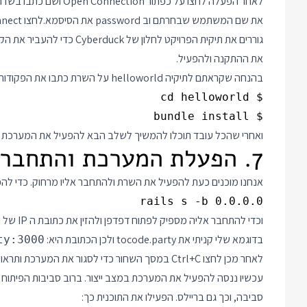
את שם המשתמש שבחרתם וב password את הסיסמא.לחצו Connect ותראו רשימה של קבצים שהיא כרגע ריקה.
גוררים את תיקית הפרויקט לח
את ההתקנה ולהפעיל.
בהנחה שקראתם לתיקיה helloworld על השרת כתבו את הפקודות:
$ bundle install

ואחרי שהכל עובד תוכלו להמשיך לשלב הבא להפעיל את המערכת 
7. הפעלת המערכת והתחברות כדי לראות שהכל עובד
אנחנו מוכנים כעת להפעיל את השרת ולהתחבר אליו מרחוק. כדי לה
rails s -b 0.0.0.0

בדוגמא שלי קניתי את tocode.party ולכן הכתובת היא:
ty:3000
לאחר מכן לחצו Ctrl+C במסך השחור כדי לסגור את המערכת ותראו שאי אפשר יותר לגלוש לאתר.
עכשיו ננסה להפעיל את המערכת במצב ייצור. ברוב סביבות הפיתוח
סביבה, וכך גם בריילס. הפעילו את התוכנית כך: