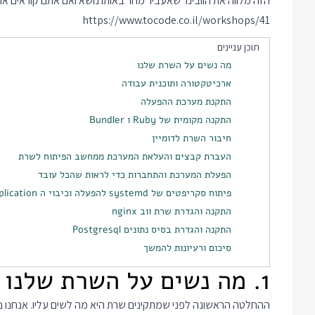
הזה מלווה את הוובינר שאעביר מחר באותו נושא ואם אתם קוראים את
https://www.tocode.co.il/workshops/41
תוכן עניינים
מה נשים על השרת שלנו
ארכיטקטורה ותוכנית עבודה
התקנת מערכת ההפעלה
התקנה מקומית של Ruby ו Bundler
חיבור השרת לדומיין
העברת קבצים והעלאת המערכת ממחשב הפיתוח לשרת
הפעלת המערכת והתחברות כדי לראות שהכל עובד
פיתוח סקריפטים של systemd להפעלה וכיבוי ה Web Application שלנו
התקנה והגדרת שרת ווב nginx
התקנה והגדרת בסיס נתונים Postgresql
סיכום ורעיונות להמשך
1. מה נשים על השרת שלנו