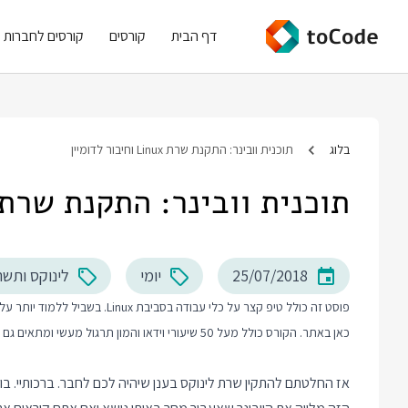
דף הבית
קורסים
קורסים לחברות
בלוג
תוכנית וובינר: התקנת שרת Linux וחיבור לדומיין
תוכנית וובינר: התקנת שרת Linux וחיבור לדומיי
25/07/2018
יומי
לינוקס ותשת
פוסט זה כולל טיפ קצר על כלי עבודה בסביבת Linux. בשביל ללמוד יותר על עבודה בסביבת Linux ו Unix אני ממליץ לכם לבדוק את
כאן באתר. הקורס כולל מעל 50 שיעורי וידאו והמון תרגול מעשי ומתאים גם למתחילים.
אז החלטתם להתקין שרת לינוקס בענן שיהיה לכם לחבר. ברכותיי. בו