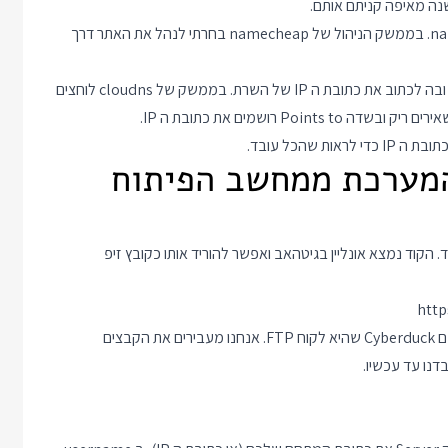
כך לדוגמא קניתי את הדומיין tocode.party באתר namecheap.com. בממשק הניהול של namecheap בחרתי לנהל את האתר דרך
כדי לחבר אתר לדומיין עלינו לייצר עבורו רשומה שנקראת A Record ובה לכתוב את כתובת ה IP של השרת. בממשק של cloudns לוחצים
שהכל עובד.
המערכת ממחשב הפיתוח
 הכנתי מבעוד מועד. הקוד נמצא אונליין בגיטהאב ואפשר להוריד אותו כקובץ זיפ
http
כדי להעביר קבצים בין המחשב שלי לשרת אני משתמש בתוכנה בשם Cyberduck שהיא לקוח FTP. אנחנו מעבירים את הקבצים