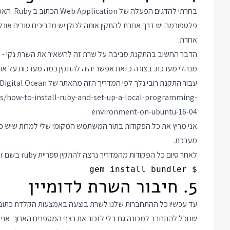
בחרתי לה
פלטפורמה יש דרך אחרת להתקין אותה לכולן יש מדריכים טובים אונלי
אחרת.
הדבר החשוב בהתקנת סביבה על שרת זה להשאיר את השרת נקי - 
מנהלי מערכת. בצורה כזאת אפשר יהיה להתקין כמה מערכות על אות
עבור התקנת רובי נלך לפי המדריך הזה מהאתר של Digital Ocean:
s/how-to-install-ruby-and-set-up-a-local-programming-
environment-on-ubuntu-16-04
מערכת.
לאחר סיום כל הפקודות מהמדריך נרצה להתקין ספריית ruby בשם bundler שתעזור לנו להתקין ספריות נוספות ואת היישום שלנו:
$ gem install bundler

5. חיבור השרת לדומיין
שנוכל להתחבר למכונה גם בלי לזכור את רצף המספרים הארוך. אני