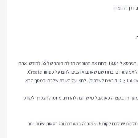
עכשיו לחצו על הכפתור Create Droplet, בחרו Ubuntu ועדכנו את הגירסא ל 18.04 ובחרו את התוכנית הזולה ביותר של 5$ לחודש. אתם
סטרדם. בחרו שם שאתם אוהבים ולחצו על כפתור Create.
אחרי היצירה תועברו אוטומטית למסך רשימת הדרופלטים (ככה Digital Ocean קוראים לשרתים). לחצו על השרת שלכם ובמסך הבא
מסך זה בקצרה כאן אבל מי שרוצה להרחיב מוזמן להצטרף לקורס
כדי להתחבר לשרת נצטרך לקוח SSH. בגירסאות מספיק חדשות של חלונות יש לכם לקוח ssh מובנה במערכת ובגירסאות ישנות יותר