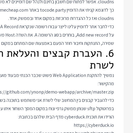
cloudns. אפשר לפתוח שם חשבון בחינם ולנהל שם דומיינים לא משנה מאיפה קניתם אותם.
cloudns ואז כל ההגדרות מרוכזות במקום אחד ובממשק אחד.
על Add new record, בוחרים בסוג הרשומה A. את השדה Host משאירים ריק ובשדה Points to רושמים את כתובת ה IP.
שמירה, התנתקות וחיבור חוזר הפעם באמצעות שם המתחם במקום כתובת ה IP כדי לראות 
6. העברת קבצים והעלאת 
לשרת
נמשיך להתקנת Web Application פשוט שכבר
מהקישור:
s://github.com/ynonp/demo-webapp/archive/master.zip
בפרוטוקול sftp שנותן ממשק גרפי ונוח במקום המסך השחור איתו עבדנו עד עכשיו.
הורידו את תוכנית cyberduck מדף הבית שלהם בכתובת:
https://cyberduck.io