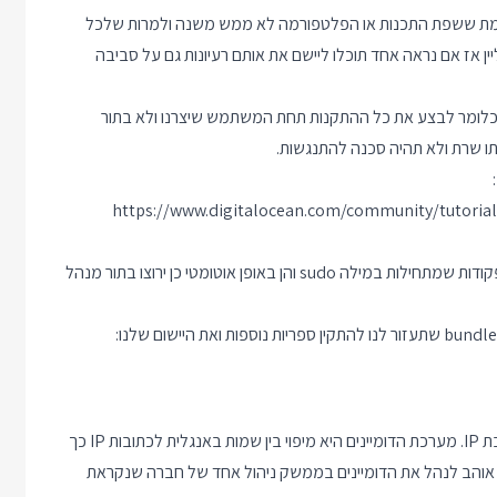
דגים הפעלה של Web Application הכתוב ב Ruby. האמת ששפת התכנות או הפלטפורמה לא ממש משנה ולמרות שלכל
ין אז אם נראה אחד תוכלו ליישם את אותם רעיונות גם על סביבה
כלומר לבצע את כל ההתקנות תחת המשתמש שיצרנו ולא בתור
ו שרת ולא תהיה סכנה להתנגשות.
https://www.digitalocean.com/community/tutorial
אני מריץ את כל הפקודות בתור המשתמש המקומי שלי למרות שיש פקודות שמתחילות במילה sudo והן באופן אוטומטי כן ירוצו בתור מנהל
עד עכשיו כל ההתחברות שלנו לשרת בוצעה באמצעות הקלדת כתובת IP. מערכת הדומיינים היא מיפוי בין שמות באנגלית לכתובות IP כך
 אוהב לנהל את הדומיינים בממשק ניהול אחד של חברה שנקראת