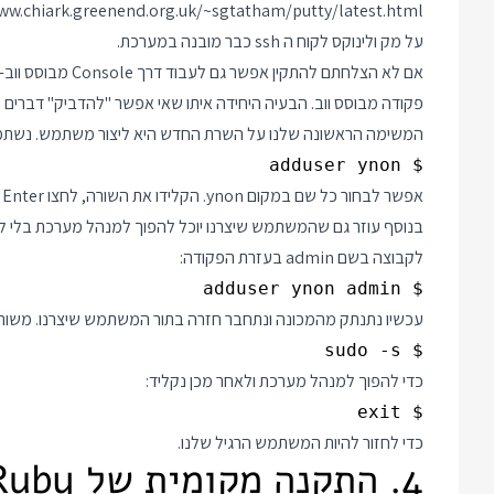
ww.chiark.greenend.org.uk/~sgtatham/putty/latest.html
על מק ולינוקס לקוח ה ssh כבר מובנה במערכת.
פקודה מבוסס ווב. הבעיה היחידה איתו שאי אפשר "להדביק" דברים לח
המשימה הראשונה שלנו על השרת החדש היא ליצור משתמש. נשתמ
$ adduser ynon

אפשר לבחור כל שם במקום ynon. הקלידו את השורה, לחצו Enter ולאחר מכן תצטרכו לבחור סיסמא.
בנוסף עוזר גם שהמשתמש שיצרנו יוכל להפוך למנהל מערכת בלי ל
לקבוצה בשם admin בעזרת הפקודה:
$ adduser ynon admin

עכשיו נתנתק מהמכונה ונתחבר חזרה בתור המשתמש שיצרנו. משורת
$ sudo -s

כדי להפוך למנהל מערכת ולאחר מכן נקליד:
$ exit

כדי לחזור להיות המשתמש הרגיל שלנו.
4. התקנה מקומית של Ruby ו Bundler