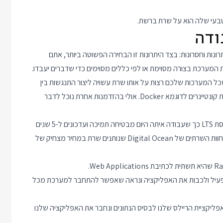
הטבעי שלה הוא על שרת ברשת.
ם את המערכות שלנו על שרת וירטואלי פרטי (VPS) יש יתרונות וחסרונות: בצד היתרונות זו הבחירה הפשוטה ביותר, אתם
 המערכת בצורה מסוימת או לפי כללים מסוימים כדי שדברים יעבדו.
ל המערכות שלכם רצות על אותו שרת עשויה ליצור התנגשות בין
מספר מערכות שונות. אלטרנטיבה לעבודה על שרת VPS היא מערכת קונטיינרים לדוגמא Docker. אולי בהזדמנות אחרת נוכל לדבר
אנחנו נעבוד על שרת Linux בהפצת Ubuntu וגירסת 18.04. זוהי גירסת LTS כך שעבודה איתה היום מבטיחה תמיכה ועדכונים ל-5 שנים
כלומר הגירסא תמשיך להיות מתוחזקת עד 2023. את השרת נתקין בחוות השרתים של Digital Ocean שנותנים שרת במחיר מצחיק של
וב סקריפטים אוטומטיים באמצעות systemd כדי להפעיל ולכבות את האפליקציה ונראה שאפשר להתחבר למערכת מכל
בנה בסיס נתונים מסוג Postgresql ונחבר את אפליקציית הריילס שלנו לבסיס הנתונים ונחבר את האפליקציה שלנו