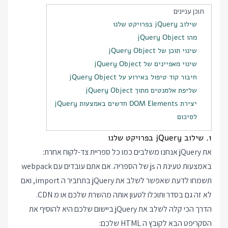
תוכן עניינים
שילוב jQuery בפרויקט שלנו
מהו jQuery Object
שינוי תוכן של jQuery Object
שינוי מאפיינים של jQuery Object
חיבור קוד טיפול באירוע על jQuery Object
שליפת אלמנטים מתוך jQuery Object
יצירת DOM Elements חדשים באמצעות jQuery
לסיכום
1. שילוב jQuery בפרויקט שלנו
את jQuery אנחנו משלבים כמו כל ספריית צד-לקוח אחרת:
באמצעות טעינת ה js של הספריה. אם אתם עובדים עם webpack
תשמחו לדעת שאפשר לשלב את jQuery בתחביר ה import, ואם
לא זה גם בסדר ותוכלו לטעון אותה מהשרת שלכם או מ CDN.
הדרך הכי קלה לשלב את jQuery ביישום שלכם היא להוסיף את
הסקריפט הבא לקובץ ה HTML שלכם: