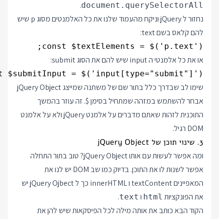
.
document.querySelectorAll
נחזור ל jQuery וניקח מהעמוד שלנו את כל האלמנטים מסוג p שיש
להם קלאס בשם text:
const $textElements = $('p.text');

או את כל אלמנטי ה input שיש להם את הסוג submit:
t $submitInput = $('input[type="submit"]');

שימו לב שבדרך כלל בתור שם של משתנה שמייצג jQuery Object
אבחר להשתמש במזהה שמתחיל בסימן $. זה עוזר בהמשך
התוכנית לזהות שאתם מדברים על אלמנט jQuery ולא על אלמנט
DOM רגיל.
3. שינוי תוכן של jQuery Object
ומה אפשר לעשות עם אותו jQuery Object? טוב בתור התחלה
אפשר לשנות לו את התוכן. בדיוק כמו שב DOM יש לנו את
המאפיינים textContent ו innerHTML כך ל jQuery Ojbect יש
את הפונקציות
ו
.
text
html
הקוד הבא כותב את אותה מילה לכל הפיסקאות שיש להן את