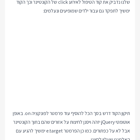
שלנו נדביק את קוד הטיפול לאירוע click של הקונטיינר וכך הקוד
ימשיך לתפקד גם עבור ילדים שמופיעים ונעלמים:
תיקון הקוד דרש בסך הכל להוסיף עוד פרמטר לפונקציה on. באופן
אוטומטי jQuery יזהה ויסנן לחיצות על אזורים שהם בתוך הקונטיינר
אבל לא על כפתורים. כמו כן הפרמטר e.target ימשיך להגיע עם
האלמנט שעליו לחצנו.