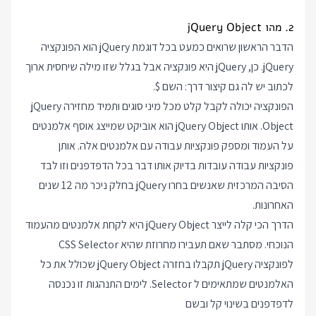
2. מהו jQuery Object
הדבר הראשון שרואים כמעט בכל דוגמת jQuery הוא הפונקציה
jQuery. כן, jQuery היא פונקציה אבל בגלל שזו מילה שיחסית ארוך
לכתוב יש לה גם קיצור דרך: השם $.
הפונקציה יכולה לקבל קלט מכל מיני סוגים ותמיד מחזירה jQuery
Object. אותו jQuery Object הוא אוביקט שמייצג אוסף אלמנטים
על העמוד ומספק פונקציות עבודה עם אלמנטים אלה. אותן
פונקציות עבודה עובדות בדיוק אותו דבר בכל הדפדפנים וזו לבד
הסיבה המרכזית שאנשים בחרו jQuery בחלק ניכר מה 12 שנים
האחרונות.
הדרך הכי קלה לייצר jQuery Object היא לקחת אלמנטים מהעמוד
הנוכחי. מסתבר שאם תעבירו מחרוזת שהיא CSS Selector
לפונקציה jQuery תקבלו בחזרה jQuery Object שכולל את כל
האלמנטים שמתאימים ל Selector. לימים התנהגות זו נכנסה
לדפדפנים בשינוי קל ובשם