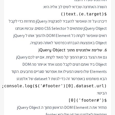
השורה האחרונה שכדאי לשים לב אליה היא:
$(e.target).text()

דיברנו על זה שאפשר להעביר לפונקציה jQuery מחרוזת כדי לקבל
jQuery Object שמתאים ל CSS Selector מסוים. עכשיו אנחנו
רואים שאפשר לקחת כל DOM Element ולהפוך אותו ל jQuery
Object באמצעות העברתו כפרמטר לאותה פונקציה.
6. שליפת אלמנטים מתוך jQuery Object
גם את הצעד בכיוון ההפוך קל מאוד לקחת. אם יש לכם jQuery
Object ביד ואתם רוצים לקבל ממנו אחד או יותר מה DOM
Elements שלו פשוט הפעילו את אופרטור סוגריים מרובעים. הקוד
הבא משתמש באופרטור זה כדי לגשת ל dataset של אלמנט:
console.log($('#footer')[0].dataset.url);

הביטוי:
$('#footer')[0]

מחזיר את ה DOM Element הראשון מתוך ה jQuery Object
שמתאים לאלמנט שה id שלו הוא footer.