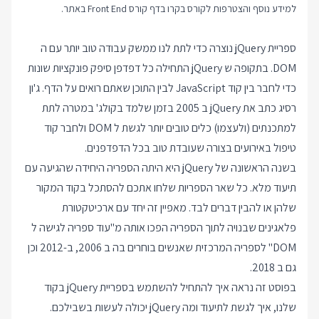
למידע נוסף והצטרפות לקורס בקרו בדף
קורס Front End
באתר.
ספריית jQuery נוצרה כדי לתת לנו ממשק עבודה טוב יותר עם ה
DOM. בתקופה ש jQuery התחילה כל דפדפן סיפק פונקציות שונות
כדי לחבר בין קוד JavaScript לבין התוכן שאתם רואים על הדף. ג'ון
רסיג כתב את jQuery ב 2005 בזמן שלמד בקולג' במטרה לתת
למתכנתים (ולעצמו) כלים טובים יותר לגשת ל DOM ולחבר קוד
טיפול באירועים בצורה שעובדת טוב בכל הדפדפנים.
בשנה הראשונה של jQuery היא היתה הספריה היחידה שהגיעה עם
תיעוד מלא. כל שאר הספריות שלחו אתכם להסתכל בקוד המקור
שלהן או להבין דברים לבד. מאפיין זה יחד עם ארכיטקטורת
פלאגינים שבנויה לתוך הספריה הפכו אותה מ"עוד ספריה לגישה ל
DOM" לספריה המרכזית שאנשים בוחרים בה ב 2006, ב-2012 וכן
גם ב 2018.
בפוסט זה נראה איך להתחיל להשתמש בספריית jQuery בקוד
שלנו, איך לגשת לתיעוד ומה jQuery יכולה לעשות בשבילכם.