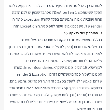
להתנהג כך. אבל מה אם התפקיד שלכם זה לכתוב את App, כלומר
הפקד שמשתמש ב DieAfterTen? מסתבר שכאן יש לכם הרבה
פחות אופציות. אם השתמשתם בפקד שזורק Exception מתוך ה
render שלו, אין לכם אפילו איפה לתפוס את ה Exception הזה.
2. הפיתרון של ריאקט 16
בגלל השימוש הנירחב בריאקט והכמות הגדולה של ספריות
צד-שלישי שנכתבות (חלקן לא על ידי טובי המפתחים), נדרש פיתרון
למצב הזה שיאפשר לנו להשתמש בפקדים שאנחנו לא הכי סומכים
עליהם וגם לכתוב תוכן שיופיע במקומם אם הם נשברים.
לכן ריאקט 16 הוסיפו מנגנון שנקרא Error Boundaries. מטרת
המנגנון לעטוף פקדים שעלולים לזרוק Exception ב render
שלהם ולאפשר לנו לטפל במצב כזה מתוך הפקד שמשתמש בהם.
בדוגמא שלנו נוכל בתוך App להגדיר Error Boundary סביב אחד
הכפתורים (או כולם) וכך לתת ממשק חלופי במצב שאחד הכפתורים
נשבר. המנגנון מבוסס על שתי פונקציות ואתם יכולים לבחור לממש
אחת או את שתיהן: