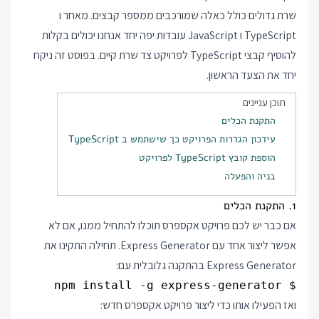
שרת גדולים כולל כאלה שמורכבים ממספר קבצים. מאחר ו
TypeScript ו JavaScript עובדות יפה יחד אנחנו יכולים בקלות
להוסיף קבצי TypeScript לפרויקט צד שרת קיים. בפוסט זה ניקח
יחד את הצעד הראשון.
תוכן עניינים
התקנת הכלים
עידכון הגדרות הפרויקט כך שישתמש ב TypeScript
הוספת קובץ TypeScript לפרויקט
בניה והפעלה
1. התקנת הכלים
אם כבר יש לכם פרויקט אקספרס תוכלו להתחיל ממנו, אם לא
אפשר ליצור אחד עם Express Generator. תחילה התקינו את
Express Generator בהתקנה גלובלית עם:
$ npm install -g express-generator

ואז הפעילו אותו כדי ליצור פרויקט אקספרס חדש: