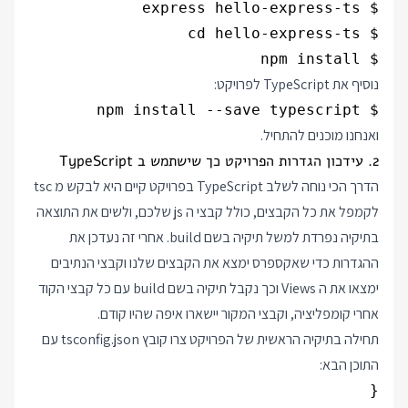
$ npm install

נוסיף את TypeScript לפרויקט:
$ npm install --save typescript

ואנחנו מוכנים להתחיל.
2. עידכון הגדרות הפרויקט כך שישתמש ב TypeScript
הדרך הכי נוחה לשלב TypeScript בפרויקט קיים היא לבקש מ tsc
לקמפל את כל הקבצים, כולל קבצי ה js שלכם, ולשים את התוצאה
בתיקיה נפרדת למשל תיקיה בשם build. אחרי זה נעדכן את
ההגדרות כדי שאקספרס ימצא את הקבצים שלנו וקבצי הנתיבים
ימצאו את ה Views וכך נקבל תיקיה בשם build עם כל קבצי הקוד
אחרי קומפליציה, וקבצי המקור יישארו איפה שהיו קודם.
תחילה בתיקיה הראשית של הפרויקט צרו קובץ tsconfig.json עם
התוכן הבא: