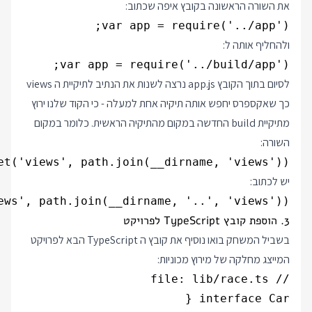
את השורה הראשונה בקובץ איפה שכתוב:
var app = require('../app');

ולהחליף אותה ל:
var app = require('../build/app');

לסיום בתוך הקובץ app.js נרצה לשנות את הנתיב לתיקיית ה views
כך שאקספרס יחפש אותה תיקיה אחת למעלה - כי הקוד שלנו ירוץ
מתיקיית build החדשה במקום מהתיקיה הראשית. כלומר במקום
השורה:
et('views', path.join(__dirname, 'views'));

יש לכתוב:
ews', path.join(__dirname, '..', 'views'));

3. הוספת קובץ TypeScript לפרויקט
בשביל המשחק בואו נוסיף את קובץ ה TypeScript הבא לפרויקט
המייצג מחלקה של מירוץ מכוניות: