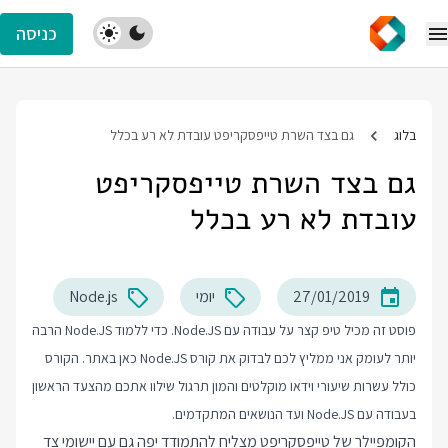
כניסה
בלוג
גם בצד השרת טייפסקריפט עובדת לא רע בכלל
גם בצד השרת טייפסקריפט
עובדת לא רע בכלל
27/01/2019
יומי
Node.js
פוסט זה מכיל טיפ קצר על עבודה עם Node.JS. כדי ללמוד Node.JS הרבה
יותר לעומק אני ממליץ לכם לבדוק את
קורס Node.JS
כאן באתר. הקורס
כולל עשרות שיעורי וידאו מוקלטים והמון תרגול שילוו אתכם מהצעד הראשון
בעבודה עם Node.JS ועד הנושאים המתקדמים.
הקומפיילר של טייפסקריפט מצליח להתמודד יפה גם עם יישומי צד