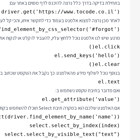
בתחילת בדיקה בדרך כלל נרצה להיכנס לדף מסוים באתר עם:
.driver.get('https://www.tocode.co.il')

לאחר מכן נרצה למצוא אלמנט בעמוד כדי לתקשר איתו, והכי קל לעשות את זה ד
find_element_by_css_selector('#forgot')

מרגע שיש לנו אלמנט נוכל ללחוץ עליו, להעביר לו קלט או לנקות א
el.clear()

בנוסף נוכל לשלוף מידע מהאלמנט. כך נקבל את הטקסט שכתוב באלמנט pan
el.text

ואם מדובר בתיבת טקסט נשתמש ב:
el.get_attribute('value')

אם האלמנט שלכם הוא במקרה תיבת Select תוכלו להשתמש בקוד הבא כדי להשפיע על הערך שבה: