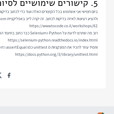
5. קישורים שימושיים לסיום
ביום חמישי אני אשתמש בכל הקיצורים האלה ועוד כדי לכתוב בדיקות
ולהציע רעיונות לאיזה בדיקות לכתוב. זה יקרה לייב באפליקציית Zoom וזה הקישור כדי להצטרף למפגש:
https://www.tocode.co.il/workshops/62
רוב מה שתרצו לדעת על Python ו Selenium כבר כתוב בתיעוד המצוין שלהם בקישור כאן:
https://selenium-python.readthedocs.io/index.html
ותמיד עוזר להכיר את הפונקציות מ unittest כמו assertEqual ו assert, על כולן אפשר לקרוא בדף התיעוד של המודול כאן:
https://docs.python.org/3/library/unittest.html