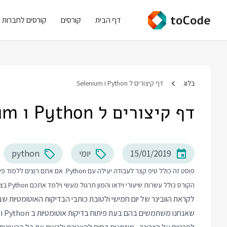
דף הבית
קורסים
קורסים לחברות
בלוג
דף קיצורים ל Python ו Selenium
דף קיצורים ל Python ו Selenium
15/01/2019
יומי
python
פוסט זה כולל טיפ קצר לעבודה יעילה עם Python. אם אתם רוצים ללמוד פייתון יותר לעומק אני ממליץ על
הקורס כולל עשרות שיעורי וידאו והמון תרגול מעשי וילמד אתכם Python בצורה מקצועית מההתחלה ועד הנושאים המתקדמים.
לקראת הוובינר של יום חמישי ולטובת כותבי הבדיקות האוטומטיות שב