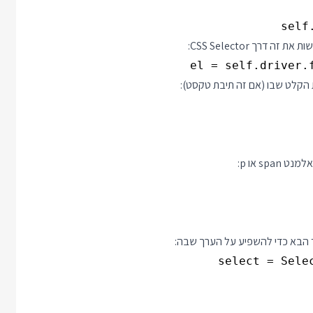
self
רך CSS Selector:
el = self.driver.
ת הקלט שבו (אם זה תיבת טקסט):
s או p: