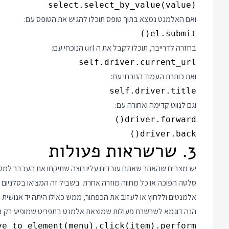
select.select_by_value(value)

ואם האלמנט נמצא בתוך טופס תוכלו להגיש את הטופס עם:
el.submit()

בחזרה לדרייבר, תוכלו לקבל את ה url הנוכחי עם:
self.driver.current_url

ואת כותרת העמוד הנוכחי עם:
self.driver.title

וגם לנווט קדימה ואחורה עם:
driver.back()

3. שרשראות פעולות
יש מצבים שהאתר שאתם עובדים עליו רוצה שתיקחו את העכבר למקו
אלמנטים וללחוץ או לעזוב את הכפתור, ממש כאילו היתה יד אנושית 
הנה דוגמא לשרשרת פעולות שמוצאת אלמנט בתפריט שמופיע רק ב Hover
e_to_element(menu).click(item).perform()
