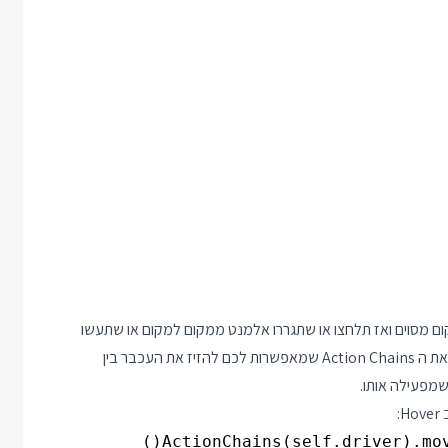
ם מסוים ואז תלחצו או שתגררו אלמנט ממקום למקום או שתעשו
סלטה הפוכה או כל מחווה מוזרה אחרת. בשביל זה המציאו בסלניום את ה Action Chains שמאפשרות לכם להזיז את העכבר בין
שמפעילה אותו.
:
ActionChains(self.driver).mov