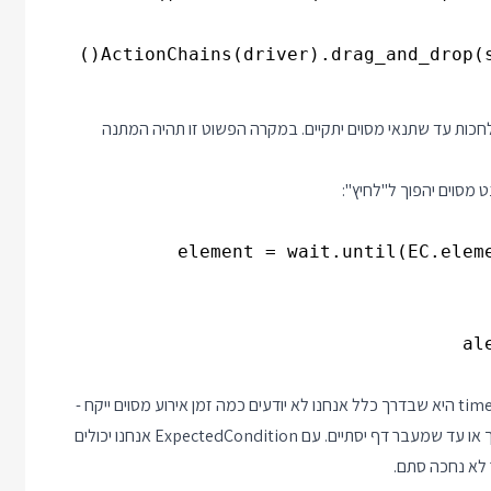
ActionChains(driver).drag_and_drop(so
חכות עד שתנאי מסוים יתקיים. במקרה הפשוט זו תהיה המתנה
מסוים יהפוך ל"לחיץ":
element = wait.until(EC.eleme
הסיבה המרכזית להעדיף את ExpectedCondition על פני time.sleep היא שבדרך כלל אנחנו לא יודעים כמה זמן אירוע מסוים ייקח -
כמה זמן ייקח עד שחלון ה alert יופיע, עד שאלמנט מסוים יגיע למסך או עד שמעבר דף יסתיים. עם ExpectedCondition אנחנו יכולים
 לא נחכה סתם.