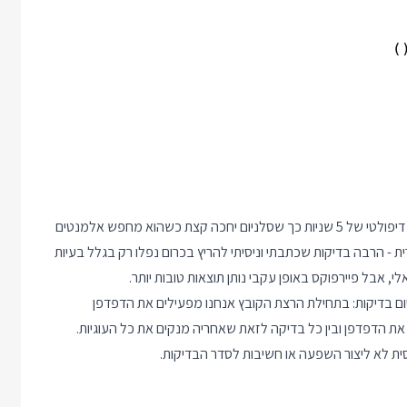
יש פה את כל ה import-ים שאתם יכולים לרצות, בחירת זמן המתנה דיפולטי של 5 שניות כך שסלניום יחכה קצת כשהוא מחפש אלמנטים
ירה בפיירפוקס אינה מקרית - הרבה בדיקות שכתבתי וניסיתי להריץ בכרום נפלו רק בגלל בעיות
י, אבל פיירפוקס באופן עקבי נותן תוצאות טובות יותר.
ום בדיקות: בתחילת הרצת הקובץ אנחנו מפעילים את הדפדפן
את הדפדפן ובין כל בדיקה לזאת שאחריה מנקים את כל העוגיות.
חסית לא ליצור השפעה או חשיבות לסדר הבדיקות.