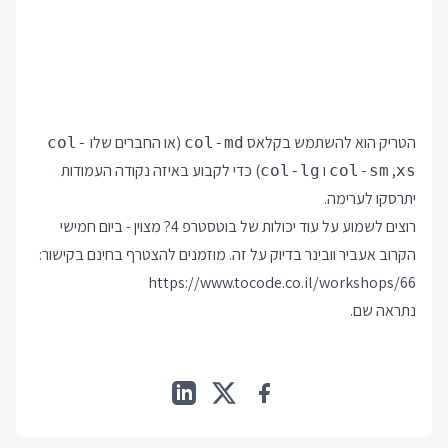
הטריק הוא להשתמש בקלאס
(או החברים שלו
col-
col-md
,
ו
) כדי לקבוע באיזה נקודה העמודות
col-lg
col-sm
xs
יתרסקו לערימה.
רוצים לשמוע על עוד יכולות של בוטסטרפ 4? מצוין - ביום חמישי
הקרוב אעביר וובינר בדיוק על זה. מוזמנים להצטרף בחינם בקישור:
https://www.tocode.co.il/workshops/66
נתראה שם.