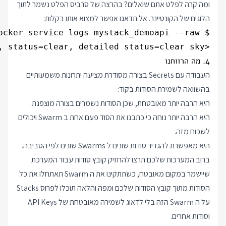
ומה קרה לפלט אתם שואלים? בהרצה של סרביס הפלט נשמר לתוך
הלוגים של הקונטיינר. אל תדאגו אפשר למצוא אותו בקלות:
<pyowm.weatherapi25.weather.Weather - reference time=2019-03-26 11:08:08+00, status=clear, detailed status=clear sky>

4. מה הרווחנו
העבודה עם Secrets בצורה מסודרת מציעה יתרונות משמעותיים
בהשוואה לשמירת הסודות בקוד:
היא הרבה יותר מאובטחת, שכן הסודות נשמרים בצורה מוצפנת.
היא הרבה יותר נוחה כי כתבנו את הסוד פעם אחת ב Swarm ויכולים
לשכוח מזה.
היא מאפשרת להגדיר סודות שונים ל Swarms שונים לפי הסביבה.
ברוב המערכות שלכם תרצו להחזיק קובץ סודות עבור המערכת
שיישמר במקום מאובטח, כשתתקינו את ה Swarm תאתחלו את כל
הסודות מתוך קובץ הסודות שלכם ומפה והלאה תוכלו לפרוס Stacks
על ה Swarm הזה בלי לדאוג לשמירה מאובטחת של API Keys
וסודות אחרים.