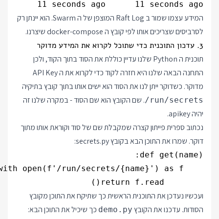
        11 seconds ago      11 seconds ago

המידע עצמו שמור ב Raft Log המוצפן של ה Swarm. הוא יינתן רק
לסרביסים שצריכים אותו לפי קובץ ה docker-compose שיצרנו.
3. עדכון התוכנית כדי שתוכל לקרוא את המידע מדוקר
תוכנית ה Python שלנו עדיין כוללת את הסוד בתוך הקוד, ולכן
התחנה הבאה שלנו היא חזרה לקוד כדי לקרוא את ה API Key
מדוקר. כשדוקר ייתן לנו את הסוד הוא ישים אותו בתוך קובץ בתיקיה
. שם הקובץ הוא שם הסוד - במקרה שלנו זה
/run/secrets
יהיה apikey.
נכתוב ספרית פייתון קצרה שמקבלת שם של סוד וקוראת אותו מתוך
דוקר. שמרו את התוכן הבא בקובץ secrets.py:
        return f.read()

ועכשיו נעדכן את התוכנית הראשית כך שתיקח את התוכן מקובץ
הסודות. עדכנו את הקובץ
כך שיכיל את התוכן הבא:
demo.py