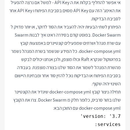
אי אפשר להחליף בקלות את ה API Key - למשל אם נרצה להפעיל
את האימג' הזה עם API Key מסוים בסביבת הפיתוח ו API Key אחר
לסביבת הבדיקות.
הפיתרון לשתי הבעיות יהיה להעביר את הסוד לדוקר, או יותר מדויק ל
Docker Swarm. בפוסט קודם בסידרה ראינו איך לבנות Swarm
עם שרת מנהל ושרתים שמפעילים קונטיינרים באמצעות קובץ
docker-compose.yml. כל המידע שנשמר בשרת המנהל נשמר
בפרוטוקול שנקרא Raft וכולו מוצפן, ולכן אנחנו יכולים לבקש
מהשרת המנהל לשמור את הסוד שלנו בצורה מוצפנת. בעבודה
בסביבת הפיתוח או הבדיקות נוכל להזין סוד אחר ומבחינת היישום
השינוי יהיה שקוף.
תחילה ניצור קובץ docker-compose.yml שיגדיר את הקונטיינר
שלנו בתור סרביס, כלומר חלק מ Docker Swarm. צרו את הקובץ
docker-compose.yml עם התוכן הבא: