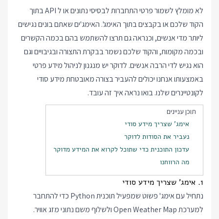
לא מומלץ לשמור פרטי התחברות לבסיסי נתונים או ל API בתוך
הקוד שלכם או בקבצים בתוך האימג'. האימג'ים שאתם בונים נגישים
ליותר מדי אנשים, וכנראה גם תרצו להשתמש בהם בכמה הקשרים
ובכמה מקומות, והקוד שלכם נשמר בבקרת התצורה ובגיבויים וגם
הוא נגיש לדי הרבה אנשים. לדוקר יש מנגנון לניהול מידע פרטי
באמצעותו אנחנו יכולים להעביר בצורה מאובטחת מידע סודי
לקונטיינרים שלנו. בואו נראה איך זה עובד.
תוכן עניינים
אימג' שצריך מידע סודי
נעביר את הסודות לדוקר
עדכון התוכנית כדי שתוכל לקרוא את המידע מדוקר
מה הרווחנו
1. אימג' שצריך מידע סודי
נתחיל עם אימג' פשוט שמפעיל תוכנית Python כדי להתחבר
למערכת Open Weather Map ולשלוף משם נתוני מזג אוויר.