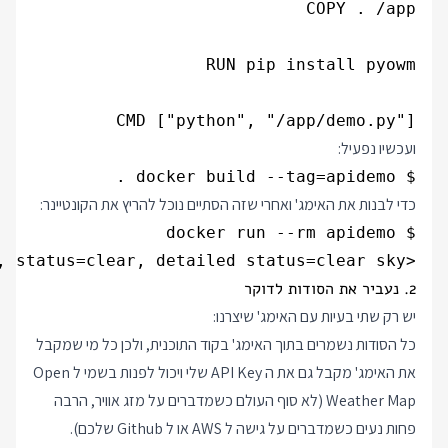
CMD ["python", "/app/demo.py"]

ועכשיו נפעיל:
$ docker build --tag=apidemo .

כדי לבנות את האימג' ואחרי שזה הסתיים נוכל להריץ את הקונטיינר:
<pyowm.weatherapi25.weather.Weather - reference time=2019-03-26 10:34:01+00, status=clear, detailed status=clear sky>

2. נעביר את הסודות לדוקר
יש רק שתי בעיות עם האימג' שיצרנו:
כל הסודות נשמרים בתוך האימג' בקוד התוכנית, ולכן כל מי שמקבל
את האימג' מקבל גם את ה API Key שלי ויכול לפנות בשמי ל Open
Weather Map (לא סוף העולם כשמדברים על מזג אוויר, הרבה
פחות נעים כשמדברים על גישה ל AWS או ל Github שלכם).