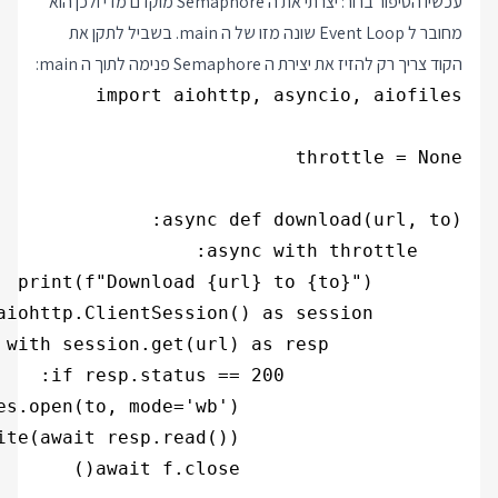
עכשיו הסיפור ברור: יצרתי את ה Semaphore מוקדם מדי ולכן הוא
מחובר ל Event Loop שונה מזו של ה main. בשביל לתקן את
הקוד צריך רק להזיז את יצירת ה Semaphore פנימה לתוך ה main: