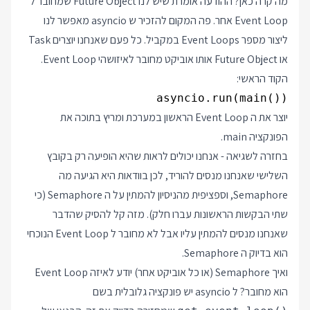
מה קרה כאן? ההודעה אומרת שיש לנו Future Object שמחובר ל
Event Loop אחר. פה המקום להזכיר ש asyncio מאפשר לנו
ליצור מספר Event Loops במקביל. כל פעם שאנחנו יוצרים Task
או Future Object אותו אוביקט מחובר לאיזושהי Event Loop.
הקוד הראשי:
asyncio.run(main())

יוצר את ה Event Loop הראשון במערכת ומריץ בתוכה את
הפונקציה main.
בחזרה לשגיאה - אנחנו יכולים לראות שהיא הופיעה רק בקובץ
השלישי שאנחנו מנסים להוריד, לכן בוודאות היא הגיעה מה
Semaphore, וספציפית מהניסיון להמתין על ה Semaphore (כי
שתי הבקשות הראשונות עברו חלק). מזה קל להסיק שהדבר
שאנחנו מנסים להמתין עליו אבל לא מחובר ל Event Loop הנוכחי
הוא בדיוק ה Semaphore.
ואיך Semaphore (או כל אוביקט אחר) יודע לאיזה Event Loop
הוא מחובר? ל asyncio יש פונקציה גלובלית בשם