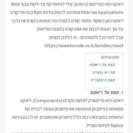
ריאקט הוא הפריימוורק האהוב עליי לפיתוח קוד צד-לקוח עבור Web
Applications ואני שמח ומתרגש להשיק גירסא מעודכנת של קורס
ריאקט כאן בטוקוד. אספר קודם בקצרה מה תמצאו בקורס ואז נדבר
על איך הגעתי לבנות את אותו קורס בפעם השלישית.
אבל לפני הכל ולממהרים - זה הלינק לקורס:
https://www.tocode.co.il/bundles/react
תוכן עניינים
קצת על ריאקט
מה יש בקורס
קצת היסטוריה
1. קצת על ריאקט
ריאקט היא פריימוורק לפיתוח פקדים (Components). ריאקט
מפותחת בפייסבוק ומשמשת את פייסבוק עצמה לבניית קוד
התשתית במערכות רבות כולל פייסבוק ואינסטגרם. יש לה גם גירסת
Native לפיתוח מובייל.