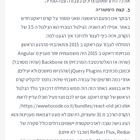
את כל הידע שאתם צריכים בעבודה עם הספריה.
3. קצת היסטוריה
הבוקר אינו הפעם הראשונה שאני מספר על קורס ריאקט חדש
באתר. אפילו לא השניה. הגילגול הנוכחי הוא הגילגול ה 3.5 של
הקורס, ויהיה כיף לעצור ולהיזכר איך הגענו לפה:
התחלתי לעבוד עם ריאקט ב 2015 והתאהבתי מהרגע הראשון.
מבחינתי ריאקט ב 2015 היה משמעותית יותר מעניין מ Angular
(שהיה אז האלטרנטיבה המרכזית) ומ Backbone (שהיה מסורבל)
וכמובן מכתיבת jQuery Plugins (שהרגישו מיושנים ולא יעילים).
אחרי כמה חודשים של עבודה חשבתי שיהיה נחמד להקליט קורס
וידאו בנושא. האתר הזה היה ממש בתחילת דרכו וכך נולד הגלגול
הראשון של קורס ריאקט. אם יש לכם מנוי פעיל תוכלו עדיין לראות
אותו כאן:
https://www.tocode.co.il/bundles/react-old/
הקורס הורכב מ 31 שיעורים, היו שם לא מעט דוגמאות מעניינות והוא
הציג גישה טובה לארכיטקטורת יישומים גדולים כולל סקירה של
Flux, Redux ו Reflux (שכבר לא איתנו).