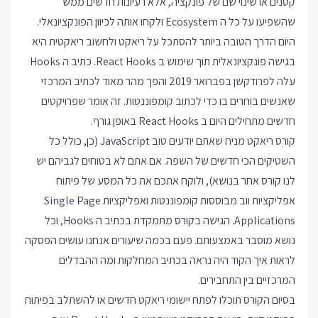
קטנים או שינוי שם של פונקציה, אלא רעיונות חדשים ממש
שהשפיעו על כל ה Ecosystem ולקחו אותה לכיוון הפונקציונאלי.
היום הדרך הטובה ביותר להסתכל על ריאקט ולחשוב ריאקטית היא
בגישה פונקציונאלית תוך שימוש ב React Hooks. כתיב ה Hooks
עלה לפרודקשן בפברואר 2019 והפך מהר מאוד לכתיב המרכזי
שאנשים בוחרים בו כדי לכתוב קומפוננטות. זה אומר שפרויקטים
חדשים מתחילים היום ב React Hooks באופן גורף.
קורס ריאקט מניח שאתם יודעים טוב JavaScript (כן, כולל כל
השטיקים הכי חדשים של השפה. אם אתם לא בטוחים לגביהם יש
לנו קורס אחר בנושא), ולוקח אתכם את כל המסע של פיתוח
אפליקציות ווב מבוססות קומפוננטות ואפליקציות Single Page
Applications. הגישה בקורס מתמקדת בכתיב ה Hooks, וכל
נושא מוסבר באמצעותם. פעם בכמה שיעורים אנחנו עושים הפסקה
לראות איך הקוד היה נראה בכתיב המחלקות ומה ההבדלים
המרכזיים בין התחבירים.
בסיום הקורס תוכלו לפתח יישומי ריאקט חדשים או להשתלב בפיתוח