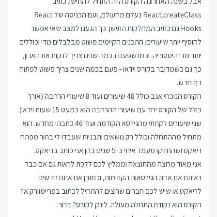
אבל בשנה האחרונה הקורס הזה התחיל להתישן. כתיב
React.createClass נעלם מהעולם, ועם הכניסה של React
Hooks גם כתיב המחלקות התישן. כך הגענו למצב שאי אפשר
להוסיף יותר שיעורים: התכנים הקיימים פשוט מבלבלים מדי וכוללים
יותר מדי היסטוריה. וכמו שפעם בכמה שנים צריך לנקות את הארון,
כך גם כשמדובר בקורס וידאו - פעם בכמה שנים צריך פשוט לפתוח
דף חדש.
הקורס הנוכחי אגב כולל 48 שיעורים ועוד 8 שיעורי הרחבה (אורך
כולל של הקורס יחד עם שיעורי ההרחבה הוא כמעט 15 שעות וידאו).
שני שיעורים לקחתי מהגירסא הקודמת ועוד 46 כתבתי מחדש. הוא
מתחיל מההתחלה וכולל רק נושאים ותבניות שעבדו לי בתור מפתח
ריאקט ושהחזיקו מעמד איתי ב-5 שנים בהן אני כותב בריאקט.
אני מאוד מרוצה מהתוצאה וממליץ לכם ללכת לראות גם אם כבר
ראיתם את אחת הגירסאות הקודמות, וכמובן אם אתם חדשים
לריאקט או שיש לכם חברים שרוצים להתחיל לכתוב בפריימוורק אז
הקורס הוא נקודת התחלה מעולה. לינק לקורס? ברור: