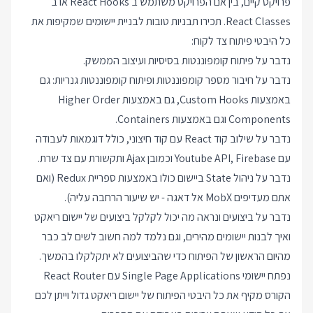
פרויקט קיים, בין אם הפרויקט משתמש ב React Hooks או ב
React Classes. תכירו תבניות טובות לבניית יישומים שמקיפות את
כל היבטי פיתוח צד לקוח:
נדבר על פיתוח קומפוננטות בסיסיות ועיצוב הממשק.
נדבר על חיבור מספר קומפוננטות ופיתוח קומפוננטות גנריות: גם
באמצעות Custom Hooks, גם באמצעות Higher Order
Components וגם באמצעות Containers.
נדבר על שילוב קוד React עם קוד חיצוני, כולל דוגמאות לעבודה
עם Youtube API, Firebase וכמובן Ajax ותקשורת עם צד שרת.
נדבר על ניהול State ביישום כולו באמצעות ספריית Redux (ואם
אתם מעדיפים MobX אל דאגה - יש שיעור הרחבה עליה).
נדבר על ביצועים ונראה מה יכול לקלקל ביצועים של יישום ריאקט
ואיך לבנות יישומים מהירים, וגם נלמד למה חשוב לשים לב כבר
מהיום הראשון של הפיתוח כדי שהביצועים לא יתקלקלו בהמשך.
נפתח יישומי Single Page Applications עם React Router
הקורס מקיף את כל היבטי הפיתוח של יישום ריאקט גדול וייתן לכם