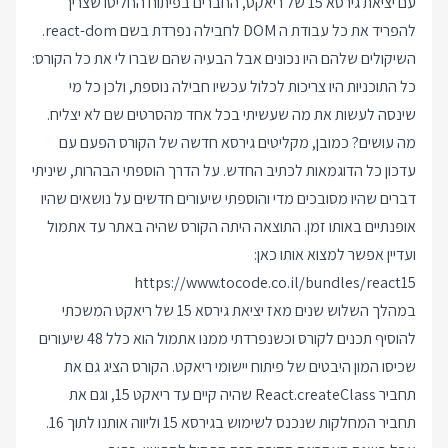
עם יציאת גירסא 15 של ריאקט, החברים בפיתוח החליטו שצריך
להפריד את כל עבודת ה DOM לחבילה נפרדת בשם react-dom.
השיקולים שלהם היו נכונים אבל הבעיה שהם שברו לי את כל הקורס:
כל התוכניות היו צריכות לכלול עכשיו חבילה נוספת, ולכן כל מי
שינסה לעשות את מה שעשיתי בכל אחד מהסרטים שם לא יצליח.
מה עושים? כמובן, מקליטים גירסא חדשה של הקורס הפעם עם
עדכון כל הדוגמאות לכתיב החדש. על הדרך הוספתי הבהרות, שיניתי
דברים שהיו מסובכים מדי והוספתי שיעורים חדשים על נושאים שהיו
אופנתיים באותו זמן. התוצאה היתה הקורס שהיה באתר עד אתמול
ועדיין אפשר למצוא אותו כאן:
https://www.tocode.co.il/bundles/react15
במהלך השלוש שנים מאז יציאת גירסא 15 של ריאקט המשכתי
להוסיף תכנים לקורס וכשנפרדתי ממנו אתמול הוא כלל 48 שיעורים
שכיסו המון היבטים של פיתוח יישומי ריאקט. הקורס הציג גם את
תחביר React.createClass שהיה קיים עד ריאקט 15, וגם את
תחביר המחלקות שנכנס לשימוש בגירסא 15 וליווה אותנו לתוך 16.