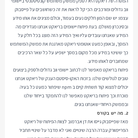
המטרה של ריאקט היא לספק ממשק משתמש קונסיסטנטי ביישומי
ווב גדולים ומורכבים. הכי קל לראות את זה כשחושבים על פייסבוק
עצמו: יש שם המון חלקים נעים בעמוד, וכולם מציגים את אותו מידע
ובסינכרון מושלם. בעת פיתוח יישומים בריאקט אנחנו מגדירים מה
המידע שאנחנו עובדים עליו ואיך המידע הזה מוצג בכל חלק על
המסך, ובאופן כמעט אוטומטי ריאקט מארגנת את ממשק המשתמש
כך ששינוי במידע מכל מקום במסך ישפיע על כל שאר הרכיבים
שמחוברים לאותו מידע.
פיתוח בריאקט מאפשר לנו לכתוב יישומי ווב גדולים ולספק ביצועים
טובים לגולשים שלנו. בזכות האקו-סיסטם הענק של ריאקט אנחנו
יכולים למצוא קוד תשתית קיים ב npm שיפתור כמעט כל בעיה
מוכרת וכך פיתוח בריאקט מאפשר לנו להתמקד בייחוד שלנו
ובממשק הייחודי שאנחנו בונים.
2. מה יש בקורס
מאז שפייסבוק גייסו את דן אברמוב לצוות הפיתוח של ריאקט
הפריימוורק עברה הרבה שינויים. ואני לא מדבר על שינויי תחביר