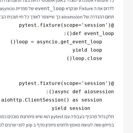
כל Fixture אסינכרוני מוגדר באופן אוטומטי להיות בעל תחום
לדרוס את ה Fixture שנקרא
event_loop
תחום ההגדרה של aiosession כך שיישמר לאורך כל חיי תוכנית הבדיקה:
        yield session

חלק גדול מהכיף בעבודה עם pytest הוא ש
בפייתון שווה לעשות מאמץ ולחפש פיתרון מדף ב pip לפני שרצים לכתוב לבד.