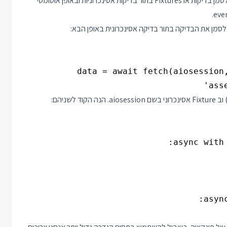
הספריה pytest-asyncio היא פלאגין ל pytest שמוסיפה אפשרות לסמן בדיקות או Fixtures בתור בדיקות אסינכרוניות ובאופן אוטומטי