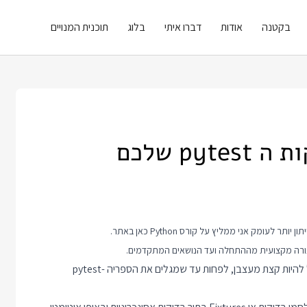
בקטנה
אודות
דברו איתי
בלוג
תוכנית המנויים
p שלכם
קורס Python
כאן באתר.
בגלל העבודה עם קורוטינות ב asyncio שילוב קוד בדיקות איתו עלול להיות קצת מעצבן, לפחות עד שמגלים את הספריה pytest-