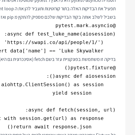
תפעיל את הבדיקות האלה בתור קורוטינות ותעביר להן את ה event loop.
בשביל לשלב אותה בקוד הבדיקות שלכם מספיק להתקין מ pip ואז לסמן את הבדיקה בתור בדיקה אסינכרונית באופן הבא:
    assert data['name'] == 'Luke Skywalker'

בדיקה זו משתמשת בפונקציית עזר בשם fetch (אסינכרונית גם היא) וב Fixture אסינכרוני בשם aiosession. הנה הקוד לשניהם:
        return await response.json()
