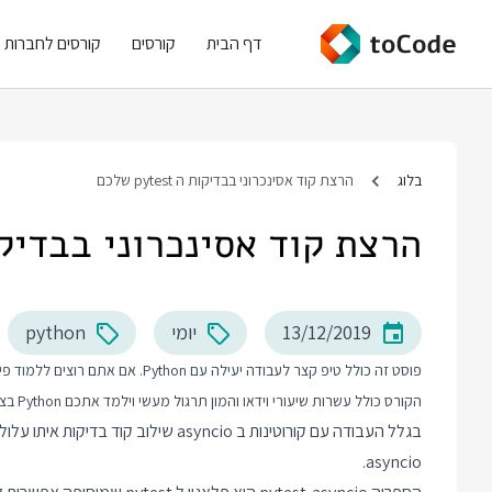
דף הבית
קורסים
קורסים לחברות
בלוג
הרצת קוד אסינכרוני בבדיקות ה pytest שלכם
הרצת קוד אסינכרוני בבדיקות ה ytest
13/12/2019
יומי
python
פוסט זה כולל טיפ קצר לעבודה יעילה עם Python. אם אתם רוצים ללמוד פייתון יותר לעומק אני ממליץ על
הקורס כולל עשרות שיעורי וידאו והמון תרגול מעשי וילמד אתכם Python בצורה מקצועית מההתחלה ועד הנושאים המתקדמים.
asyncio.