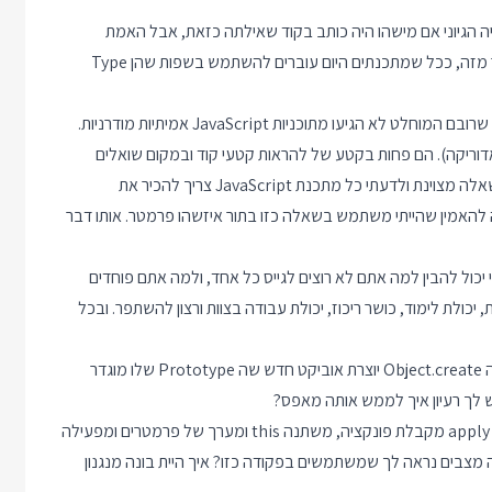
דוק שאתם יודעים שגם הסוג של null הוא object. זה היה הגיוני אם מישהו היה כותב בקוד שאילתה כזאת, אבל האמת
שקשה לי מאוד לחשוב על סיטואציה בה הייתי כותב שורה כזאת. יותר מזה, ככל שמתכנתים היום עוברים להשתמש בשפות שהן Type
יעו מתוכניות JavaScript אמיתיות מודרניות.
 מראיונות (אתר בשם אדוריקה). הם פחות בקטע של להראות קטעי קוד ובמקום שואלים
שאלות כמו "מה ההבדל בין call ל apply". עכשיו צריך להגיד זאת שאלה מצוינת ולדעתי כל מתכנת JavaScript צריך להכיר את
 להאמין שהייתי משתמש בשאלה כזו בתור איזשהו פרמטר. אותו דבר
 יכול להבין למה אתם לא רוצים לגייס כל אחד, ולמה אתם פוחדים
 יכולת לימוד, כושר ריכוז, יכולת עבודה בצוות ורצון להשתפר. ובכל
במקום לשאול מה עושה Object.create אולי עדיף לשאול - הפקודה Object.create יוצרת אוביקט חדש שה Prototype שלו מוגדר
ש לך רעיון איך לממש אותה מאפס?
או במקום לשאול מה ההבדל בין call ל apply הייתי שואל "הפקודה apply מקבלת פונקציה, משתנה this ומערך של פרמטרים ומפעילה
ם שהעברנו. באיזה מצבים נראה לך שמשתמשים בפקודה כזו? איך היית בונה מנגנון