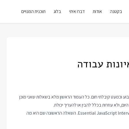
בקטנה
אודות
דברו איתי
בלוג
תוכנית המנויים
ונות עבודה
בשביל חבר בגוגל JavaScirpt Interview Questions השבוע וכמעט קיבלתי חום. כל העמוד הראשון מלא בשאלות שאני מוכן
יום, ולא עוזרות בכלל להבין או להעריך יכולת.
דוגמא ראשונה היא קישור בשם 37 Essential JavaScript Interview Questions and Answers. השאלה הראשונה שם היא מה