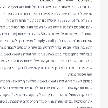
typeof bar === "object"

הם רוצים לב
Safe למשל TypeScript, שאלה כזו הופכת עוד פחות רלוונטית.
אתם מוזמנים להיכנס ולחטט בשאר העמוד ותגלו עוד המון קטעי קוד שרובם המוחלט לא הג
מספר 3 ברשימה מכיל רשימה של 50 שאלות
התשובה, ועדיין אם אני צריך להחליט עם איזה מתכנתים לעבוד קשה
לגבי "איך לרוקן מערך ב JavaScript" או מה עושה Object.create.
אני לא יודע איך לנצח את המשחק הזה של ראיונות עבודה. אני לגמרי
לגייס את הבן אדם הלא נכון. אני גם מבין שקשה לבדוק בראיון סקרנות,
זאת אפשר לנסות:
להיות אוביקט אחר. באיזה מצבים נראה לך שהיינו משתמשים בה? י
את הפונקציה עם המשתנה this ומערך הפרמטרי