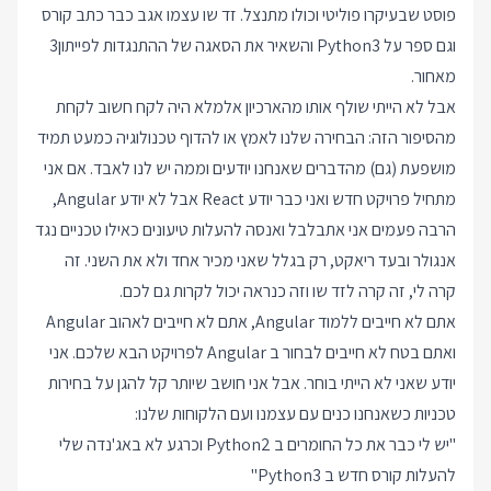
פוסט שבעיקרו פוליטי וכולו מתנצל. זד שו עצמו אגב כבר כתב קורס
וגם ספר על Python3 והשאיר את הסאגה של ההתנגדות לפייתון3
מאחור.
אבל לא הייתי שולף אותו מהארכיון אלמלא היה לקח חשוב לקחת
מהסיפור הזה: הבחירה שלנו לאמץ או להדוף טכנולוגיה כמעט תמיד
מושפעת (גם) מהדברים שאנחנו יודעים וממה יש לנו לאבד. אם אני
מתחיל פרויקט חדש ואני כבר יודע React אבל לא יודע Angular,
הרבה פעמים אני אתבלבל ואנסה להעלות טיעונים כאילו טכניים נגד
אנגולר ובעד ריאקט, רק בגלל שאני מכיר אחד ולא את השני. זה
קרה לי, זה קרה לזד שו וזה כנראה יכול לקרות גם לכם.
אתם לא חייבים ללמוד Angular, אתם לא חייבים לאהוב Angular
ואתם בטח לא חייבים לבחור ב Angular לפרויקט הבא שלכם. אני
יודע שאני לא הייתי בוחר. אבל אני חושב שיותר קל להגן על בחירות
טכניות כשאנחנו כנים עם עצמנו ועם הלקוחות שלנו:
"יש לי כבר את כל החומרים ב Python2 וכרגע לא באג'נדה שלי
להעלות קורס חדש ב Python3"