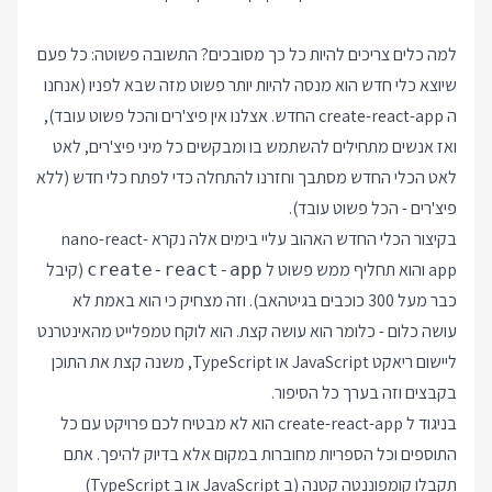
למה כלים צריכים להיות כל כך מסובכים? התשובה פשוטה: כל פעם
שיוצא כלי חדש הוא מנסה להיות יותר פשוט מזה שבא לפניו (אנחנו
ה create-react-app החדש. אצלנו אין פיצ'רים והכל פשוט עובד),
ואז אנשים מתחילים להשתמש בו ומבקשים כל מיני פיצ'רים, לאט
לאט הכלי החדש מסתבך וחזרנו להתחלה כדי לפתח כלי חדש (ללא
פיצ'רים - הכל פשוט עובד).
בקיצור הכלי החדש האהוב עליי בימים אלה נקרא
nano-react-
app
והוא תחליף ממש פשוט ל
(קיבל
create-react-app
כבר מעל 300 כוכבים בגיטהאב). וזה מצחיק כי הוא באמת לא
עושה כלום - כלומר הוא עושה קצת. הוא לוקח טמפלייט מהאינטרנט
ליישום ריאקט JavaScript או TypeScript, משנה קצת את התוכן
בקבצים וזה בערך כל הסיפור.
בניגוד ל create-react-app הוא לא מבטיח לכם פרויקט עם כל
התוספים וכל הספריות מחוברות במקום אלא בדיוק להיפך. אתם
תקבלו קומפוננטה קטנה (ב JavaScript או ב TypeScript)