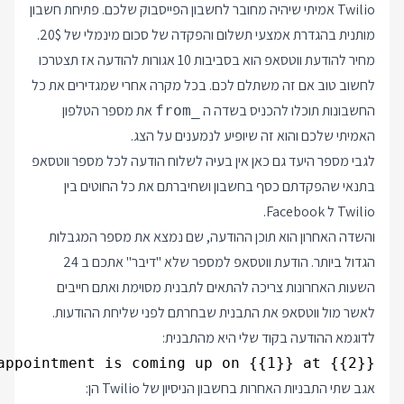
Twilio אמיתי שיהיה מחובר לחשבון הפייסבוק שלכם. פתיחת חשבון
מותנית בהגדרת אמצעי תשלום והפקדה של סכום מינמלי של 20$.
מחיר להודעת ווטסאפ הוא בסביבות 10 אגורות להודעה אז תצטרכו
לחשוב טוב אם זה משתלם לכם. בכל מקרה אחרי שמגדירים את כל
החשבונות תוכלו להכניס בשדה ה
את מספר הטלפון
from_
האמיתי שלכם והוא זה שיופיע לנמענים על הצג.
לגבי מספר היעד גם כאן אין בעיה לשלוח הודעה לכל מספר ווטסאפ
בתנאי שהפקדתם כסף בחשבון ושחיברתם את כל החוטים בין
Twilio ל Facebook.
והשדה האחרון הוא תוכן ההודעה, שם נמצא את מספר המגבלות
הגדול ביותר. הודעת ווטסאפ למספר שלא "דיבר" אתכם ב 24
השעות האחרונות צריכה להתאים לתבנית מסוימת ואתם חייבים
לאשר מול ווטסאפ את התבנית שבחרתם לפני שליחת ההודעות.
לדוגמא ההודעה בקוד שלי היא מהתבנית:
appointment is coming up on {{1}} at {{2}}

אגב שתי התבניות האחרות בחשבון הניסיון של Twilio הן: