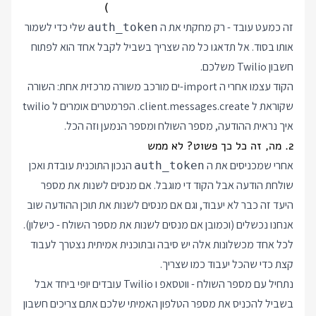
                          )

זה כמעט עובד - רק מחקתי את ה
שלי כדי לשמור
auth_token
אותו בסוד. אל תדאגו כל מה שצריך בשביל לקבל אחד הוא לפתוח
חשבון Twilio משלכם.
הקוד עצמו אחרי ה import-ים מורכב משורה מרכזית אחת: השורה
שקוראת ל client.messages.create. הפרמטרים אומרים ל twilio
איך נראית ההודעה, מספר השולח ומספר הנמען וזה הכל.
2. מה, זה כל כך פשוט? לא ממש
אחרי שמכניסים את ה
הנכון התוכנית עובדת ואכן
auth_token
שולחת הודעה אבל הקוד די מוגבל. אם מנסים לשנות את מספר
היעד זה כבר לא יעבוד, וגם אם מנסים לשנות את תוכן ההודעה שוב
אנחנו נכשלים (וכמובן אם מנסים לשנות את מספר השולח - כישלון).
לכל אחד מכשלונות אלה יש סיבה ובתוכנית אמיתית נצטרך לעבוד
קצת כדי שהכל יעבוד כמו שצריך.
נתחיל עם מספר השולח - ווטסאפ ו Twilio עובדים יופי ביחד אבל
בשביל להכניס את מספר הטלפון האמיתי שלכם אתם צריכים חשבון