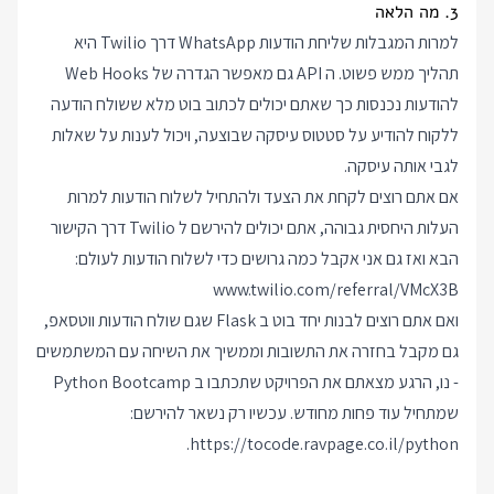
3. מה הלאה
למרות המגבלות שליחת הודעות WhatsApp דרך Twilio היא
תהליך ממש פשוט. ה API גם מאפשר הגדרה של Web Hooks
להודעות נכנסות כך שאתם יכולים לכתוב בוט מלא ששולח הודעה
ללקוח להודיע על סטטוס עיסקה שבוצעה, ויכול לענות על שאלות
לגבי אותה עיסקה.
אם אתם רוצים לקחת את הצעד ולהתחיל לשלוח הודעות למרות
העלות היחסית גבוהה, אתם יכולים להירשם ל Twilio דרך הקישור
הבא ואז גם אני אקבל כמה גרושים כדי לשלוח הודעות לעולם:
www.twilio.com/referral/VMcX3B
ואם אתם רוצים לבנות יחד בוט ב Flask שגם שולח הודעות ווטסאפ,
גם מקבל בחזרה את התשובות וממשיך את השיחה עם המשתמשים
- נו, הרגע מצאתם את הפרויקט שתכתבו ב Python Bootcamp
שמתחיל עוד פחות מחודש. עכשיו רק נשאר להירשם:
.
https://tocode.ravpage.co.il/python