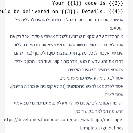
ould be delivered on {{3}}. Details: {{4}}

אפשר להוסיף תבניות נוספות אבל הן חייבות להתאים לכללים של
ווטסאפ:
מותר לדווח על עיסקאות שבוצעו ולשלוח אישורי עיסקה, אבל רק אם
אתם לא מוכרים מוצרים שווטסאפ החליטו שאסור. דוגמאות כוללות
סיגריות, אלכוהול, כלי נשק, חיות, צעצועי מין, חלקי גוף (בחיי שהם
כתבו את זה), עדשות מגע, מדבקות ניקוטין ועוד המון המון מוצרים
שווטסאפ חושבים שאינם הולמים.
אסור לבקש מידע אישי מהמשתמשים.
אסור לפרסם או להציע פרומושנים (גם לא קופונים או מתנות בחינם).
אסור לאיים.
ויש עוד המון כללים קטנים שדילגתי עליהם. אתם יכולים למצוא את
הרשימה המלאה בקישור כאן
https://developers.facebook.com/docs/whatsapp/message-
.
templates/guidelines