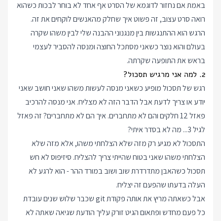
באמת אם נחזור לדוגמא של הסרט אף אחד לא בוחר לבכות כשהוא
רואה סרט עצוב, זה פשוט איך שחלק מהאנשים לוקחים את זה.
הרגש הוא ההתנגשות בין מנגנוני ההבנה שלי לבין משהו שקרה
בעולם והוא נוצר כשאני מסתכל החוצה ומנסה להסביר לעצמי
בראש את התופעה שקרתה.
2. למה אני מרגיש תסכול?
רגש של תסכול מופיע כשאני מנסה לעשות משהו שאני חושב שאני
יודע או צריך לדעת אבל הדבר הזה לא מצליח. אני מנסה להרכיב
פאזל 12 חלקים והם לא מתחברים. איך הם לא מתחברים? זה פאזל
לגיל 3... מה לא בסדר איתי?
התסכול לא מגיע רק מזה שלא הצלחתי משהו, אלא מזה שלא
הצלחתי משהו שאני בטוח שהייתי צריך להצליח. סיזיפוס לא חש
תסכול כשהאבן מתדרדרת שוב ושוב במורד ההר - הוא לרגע לא
העלה בדעתו שהפעם זה יצליח.
אבל כשאתה מריץ את אותה פקודת git שכבר שלוש שנים עובדת
כל פעם מחדש ופתאום הגיט זורק עליך הודעת שגיאה שאתה לא