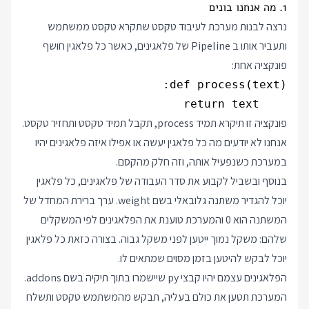
1. מה אנחנו בונים
נרצה לבנות מערכת לעיבוד טקסט שתקרא טקסט ממשתמש
ותעביר אותו ב Pipeline של פלאגינים, כאשר כל פלאגין חושף
פונקציה אחת:
    return text

פונקציה זו תיקרא תמיד process, תקבל תמיד טקסט ותחזיר טקסט.
אנחנו לא יודעים מה כל פלאגין יעשה או אפילו איזה פלאגינים יהיו
במערכת כשנפעיל אותה, וזה חלק מהקסם.
בנוסף ובשביל לקבוע את סדר העבודה של פלאגינים, כל פלאגין
יוכל להגדיר משתנה גלובאלי בשם weight. ערך ברירת המחדל של
המשתנה הוא 0 והמערכת טוענת את הפלאגינים לפי המשקלים
שלהם: משקל נמוך ייטען לפני משקל גבוה. בצורה כזאת כל פלאגין
יוכל לבקש להיטען בזמן מסוים שמתאים לו.
הפלאגינים עצמם יהיו קבצי py שיישמרו בתוך תיקיה בשם addons.
המערכת תטען את כולם בעליה, תבקש מהמשתמש טקסט ותשלח