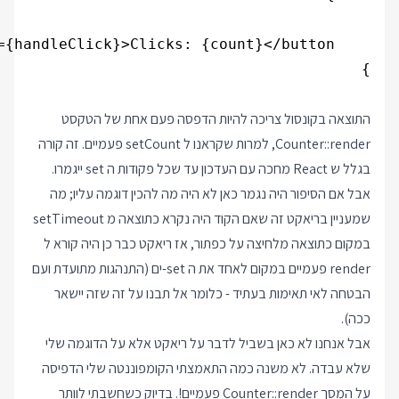
התוצאה בקונסול צריכה להיות הדפסה פעם אחת של הטקסט
Counter::render, למרות שקראנו ל setCount פעמיים. זה קורה
בגלל ש React מחכה עם העדכון עד שכל פקודות ה set ייגמרו.
אבל אם הסיפור היה נגמר כאן לא היה מה להכין דוגמה עליו; מה
שמעניין בריאקט זה שאם הקוד היה נקרא כתוצאה מ setTimeout
במקום כתוצאה מלחיצה על כפתור, אז ריאקט כבר כן היה קורא ל
render פעמיים במקום לאחד את ה set-ים (התנהגות מתועדת ועם
הבטחה לאי תאימות בעתיד - כלומר אל תבנו על זה שזה יישאר
ככה).
אבל אנחנו לא כאן בשביל לדבר על ריאקט אלא על הדוגמה שלי
שלא עבדה. לא משנה כמה התאמצתי הקומפוננטה שלי הדפיסה
על המסך Counter::render פעמיים!. בדיוק כשחשבתי לוותר