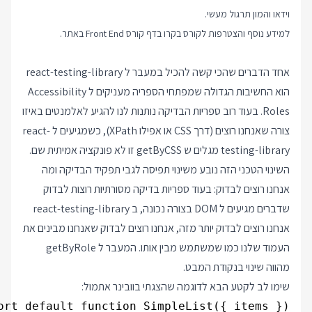
וידאו והמון תרגול מעשי.
למידע נוסף והצטרפות לקורס בקרו בדף
קורס Front End
באתר.
אחד הדברים שהכי קשה להכיל במעבר ל react-testing-library
הוא החשיבות הגדולה שמפתחי הספריה מעניקים ל Accessibility
Roles. בעוד רוב ספריות הבדיקה נותנות לנו להגיע לאלמנטים באיזו
צורה שאנחנו רוצים (דרך CSS או אפילו XPath), כשמגיעים ל react-
testing-library מגלים ש getByCSS זו לא פונקציה אמיתית שם.
השינוי הטכני הזה נובע משינוי תפיסה לגבי תפקיד הבדיקה ומה
אנחנו רוצים לבדוק: בעוד ספריות בדיקה מסורתיות רוצות לבדוק
שדברים מגיעים ל DOM בצורה נכונה, ב react-testing-library
אנחנו רוצים לבדוק יותר מזה, אנחנו רוצים לבדוק שאנחנו מבינים את
העמוד שלנו כמו שמשתמש מבין אותו. המעבר ל getByRole
מהווה שינוי בנקודת המבט.
שימו לב לקטע הבא לדוגמה שהצגתי בוובינר אתמול: