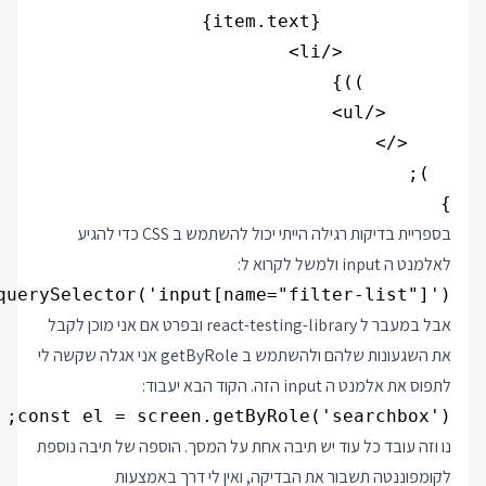
}

בספריית בדיקות רגילה הייתי יכול להשתמש ב CSS כדי להגיע
לאלמנט ה input ולמשל לקרוא ל:
querySelector('input[name="filter-list"]')

אבל במעבר ל react-testing-library ובפרט אם אני מוכן לקבל
את השגעונות שלהם ולהשתמש ב getByRole אני אגלה שקשה לי
לתפוס את אלמנט ה input הזה. הקוד הבא יעבוד:
const el = screen.getByRole('searchbox');

נו וזה עובד כל עוד יש תיבה אחת על המסך. הוספה של תיבה נוספת
לקומפוננטה תשבור את הבדיקה, ואין לי דרך באמצעות