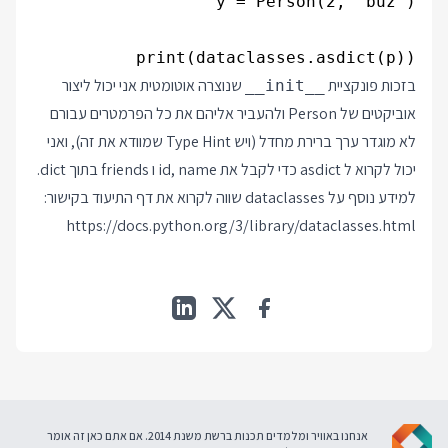
print(dataclasses.asdict(p))

בזכות פונקציית
שנוצרה אוטומטית אני יכול ליצור
__init__
אוביקטים של Person ולהעביר אליהם את כל הפרמטרים עבורם
לא מוגדר ערך ברירת מחדל (ויש Type Hint שמוודא את זה), ואני
יכול לקרוא ל asdict כדי לקבל את id, name ו friends בתוך dict.
למידע נוסף על dataclasses שווה לקרוא את דף התיעוד בקישור:
https://docs.python.org/3/library/dataclasses.html
אנחנו באוויר ומלמדים תכנות ברשת משנת 2014. אם אתם כאן זה אומר