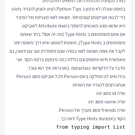
בצורה מקצועית מההתחלה ועד הנושאים המתקדמים.
בפוסט שעלה לא מזמן ב
Python Tips
הציע יהונתן להגדיר slots
כדי לבנות אוביקטים קטנים יותר. תוצאת לוואי מעניינת של הפיצ'ר
היא שהוא מונע מאנשים להוסיף בטעות Attribute לאוביקט.
אם אתם משתמשים ב Type Hints (מה זה אם!? ברור שאתם
משתמשים ב Type Hints), תשמחו לשמוע שיש דרך פשוטה יותר
לקבל את אותה תוצאת לוואי בצורה שגם מסתדרת טוב עם ירושה, גם
מאפשרת וידוא טיפוסים וגם כוללת כמה פינוקים ברמת הקוד. אני
מדבר על הדקורטור dataclass. בואו נראה איך הוא עובד.
נניח שיש לנו מחלקה בשם Person ולכל אוביקט מסוג Person
אנחנו רוצים להגדיר את השדות:
שדה id מסוג int.
שדה name מסוג str.
שדה friends מסוג מערך של Person.
הקוד באמצעות Type Hints יראה כך: