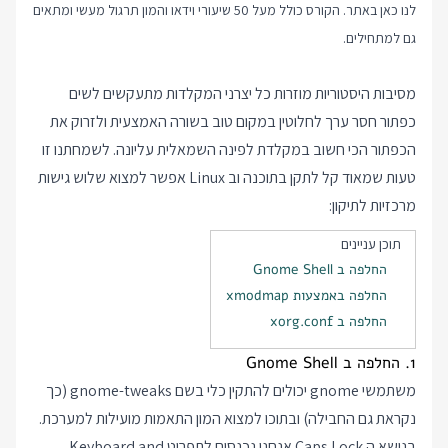
לנו כאן באתר. הקורס כולל מעל 50 שיעורי וידאו והמון תרגול מעשי ומתאים
גם למתחילים.
מסיבות היסטוריות מוזרות כל יצרני המקלדות מתעקשים לשים
כפתור חסר ערך לחלוטין במקום טוב בשורה האמצעית ולזרוק את
הכפתור הכי חשוב במקלדת לפינה השמאלית עליונה. לשמחתנו זו
טעות שמאוד קל לתקן בתוכנה וב Linux אפשר למצוא שלוש גישות
מרכזיות לתיקון:
תוכן עניינים
החלפה ב Gnome Shell
החלפה באמצעות xmodmap
החלפה ב xorg.conf
1. החלפה ב Gnome Shell
משתמשי gnome יכולים להתקין כלי בשם gnome-tweaks (כך
נקראת גם החבילה) ובתוכו למצוא המון התאמות מועילות למערכת.
בנושא ה Caps Lock אנחנו נכנסים לתפריט Keyboard and