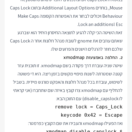
Mouse, בוחרים Additional Layout Options ובתוכו Caps Lock
Behaviour ויכולים לבחור את האפשרות הקסומה Make Caps
Lock an additionsl Esc.
זאת השיטה הכי קלה להגיע לתוצאה החיסרון היחיד הוא שברגע
שאתם עוזבים את gnome לטובת מנהל חלונות אחר ה Caps Lock
שלכם חוזר להרגלים הישנים והפרועים שלו.
2. החלפה באמצעות xmodmap
שיטה שניה עוברת דרך פקודה בשם xmodmap. זו תוכנית עזר
קטנה שמטרתה לשנות מיפויי מקשים בזמן ריצה. היא די פשוטה
לשימוש, עובדת בכל מנהל חלונות והאפקט מורגש מיידית. בשביל
להחליף עם xmodmap צרו קובץ באיזה שם שתחברו (אני קראתי
לו disable_capslock) עם התוכן הבא:
keycode 0x42 = Escape

ואז הפעילו xmodmap והעבירו את שם הקובץ כפרמטר:
$ xmodmap disable_capslock
