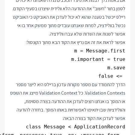
אם באמת נלך לבנות את פיצ'ר הכוכבים נגלה שאנחנו לא יכולים
לסמן בתור "חשוב" את ההודעה הלא וולידית שיצרנו בסעיף הקודם.
ריילס ייכשל בטענה שהוא לא יכול לעדכן את האוביקט כי האוביקט
נכשל בוולידציה, למרות שאנחנו עובדים מתוך ממשק אחר בו אי
אפשר לשנות את השדות שלא עברו וולידציה.
אפשר לראות את זה אם נריץ את הקוד הבא מתוך הקונסול:
 => false

הדרך להתמודד עם מספר מקורות עדכון בריילס היא לייצר מספר
Validation Contexts. כל Validation Context מייצג את הטופס
או המסך בו אנחנו רוצים לעדכן את ההודעה בצורה מסוימת,
והוולידציות שבו יתאימו לאפשרויות באותו המסך. בחזרה להודעה
אפשר לעדכן את הקוד בצורה הבאה: