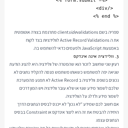
ספריה בשם
validations
side
client
מתרגמת בצורה אוטומטית
את ה Active Record Validations לוולידציות בצד לקוח
באמצעות JavaScript ולפעמים כדאי להשתמש בה.
3. וולידציה אינה אינדקס
רעיון שני שחשוב לזכור הוא שהמטרה של וולידציה היא להציג הודעת
שגיאה יפה למשתמש כשאותו משתמש מנסה להקליד נתונים לא
נכונים בטופס. וולידציה ב Active Record לא תמנע מהמערכת
שלכם לשמור מידע שגוי או שלא עובר וולידציה ויש המון דרכים
לשמור מידע ולדלג על הוולידציה.
אם חשוב לכם שמידע "לא נכון" לא ייכנס לבסיס הנתונים הדרך
היחידה להבטיח את זה היא ליצור אינדקס או Constraint בבסיס
הנתונים עצמו.