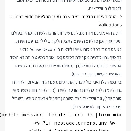
ועכשיו שאנחנו מבינים את הסיפור הזה הנה כמה דברים שחשוב
לזכור לגבי וולידציות:
2. הוולידציות נבדקות בצד שרת ואינן מחליפות Client Side
Validations
ריילס הוא אומנם מהיר אבל גם שליחת הודעה לשרת המהיר בעולם
תיקח יותר זמן מוולידציה שרצה אצל הלקוח בלי לדבר עם השרת.
כמעט תמיד בכל מקום שיש וולידציה ב Active Record כדאי
להוסיף גם וולידציה מקבילה בטופס (אני אומר כמעט כי זה לא תמיד
אפשרי - לדוגמה וידוא שערך מסוים הוא ייחודי במערכת זה משהו
שאפשר לעשות רק בצד שרת).
בדוגמה שלנו אני יכול לעדכן את הטופס עם הקוד הבא וכך להרוויח
גם וולידציה לפני שליחת ההודעה לשרת (כדי לקבל חווית משתמש
טובה יותר), וגם וולידציה בצד השרת (בשביל אבטחת מידע ובשביל
פרטים שהלקוח לא יודע עדיין):