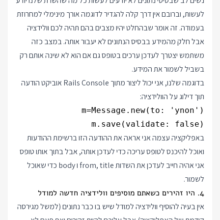
נשים לב שבסיסי נתונים לא יודעים לעשות כל מה שהשרת שלנו יודע
לעשות, וברובם אין דרך קלה להגדיר לדוגמה אורך מינימלי למחרוזת
בעמודה. זה אומר שבהחלט יהיו מצבים בהם תהיה לכם וולידציה
אבל חלק מהמידע בבסיס הנתונים לא יעבור אותה. במצב כזה
משתמש יצטרך לעדכן ערכים בטופס גם אם הוא לא שינה אותם רק
בשביל לשמור את המידע.
בדוגמה שלנו, אני יכול ליצור מתוך Rails Console אוביקט הודעה
תוך דילוג על הוולידציה:
m.save(validate: false)

באפליקציה עצמה אני אראה את ההודעה הזו ברשימת ההודעות
ואוכל להיכנס לטופס עריכה כדי לעדכן אותה, אבל בתוך אותו טופס
אני אהיה חייב לעדכן את השדות from, title ו body כדי שאוכל
לשמור.
4. היו זהירים כשאתם מוסיפים וולידציה חדשה למודל
אין בעיה להוסיף וולידציה למודל שיש בו כבר נתונים (למשל מגירסה