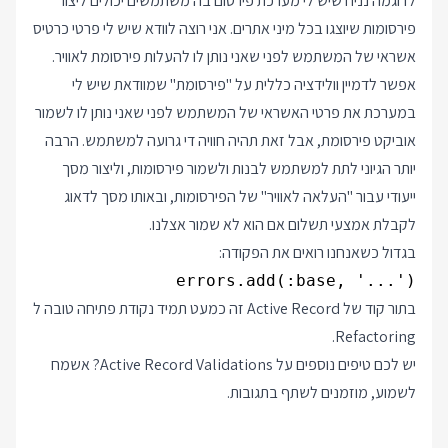
לדוגמה נניח שיש לי מערכת פירסום בה משתמשים יכולים ליצור
פירסומות שיוצגו בכל מיני אתרים. אני רוצה לוודא שיש לי פרטי כרטיס
אשראי של המשתמש לפני שאני נותן לו להעלות פירסומת לאוויר.
אפשר לדמיין וולידציה כללית על "פירסומת" שמוודאת שיש לי
במערכת את פרטי האשראי של המשתמש לפני שאני נותן לו לשמור
אוביקט פירסומת, אבל זאת תהיה חוויה די גרועה למשתמש. הרבה
יותר הגיוני לתת למשתמש לבנות ולשמור פירסומות, וליצור מסך
ייעודי עבור "העלאה לאוויר" של הפירסומות, ובאותו מסך לדאוג
לקבלת אמצעי תשלום אם הוא לא שמור אצלנו.
בגדול כשאנחנו רואים את הפקודה:
errors.add(:base, '...')

בתור קוד של Active Record זה כמעט תמיד נקודת פתיחה טובה ל
Refactoring.
יש לכם טיפים נוספים על Active Record Validations? אשמח
לשמוע, מוזמנים לשתף בתגובות.