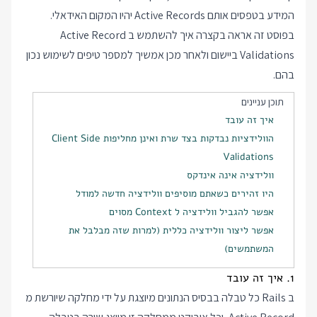
המידע בטפסים אותם Active Records יהיו המקום האידאלי.
בפוסט זה אראה בקצרה איך להשתמש ב Active Record
Validations ביישום ולאחר מכן אמשיך למספר טיפים לשימוש נכון
בהם.
תוכן עניינים
איך זה עובד
הוולידציות נבדקות בצד שרת ואינן מחליפות Client Side
Validations
וולידציה אינה אינדקס
היו זהירים כשאתם מוסיפים וולידציה חדשה למודל
אפשר להגביל וולידציה ל Context מסוים
אפשר ליצור וולידציה כללית (למרות שזה מבלבל את
המשתמשים)
1. איך זה עובד
ב Rails כל טבלה בבסיס הנתונים מיוצגת על ידי מחלקה שיורשת מ