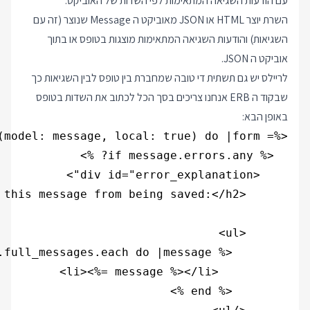
עם הודעות השגיאה המתאימות לפי השדות של האוביקט.
השרת יוצר HTML או JSON מאוביקט ה Message שנוצר (זה עם
השגיאות) והודעות השגיאה המתאימות מוצגות בטופס או בתוך
אוביקט ה JSON.
לריילס יש גם תשתית די טובה שמחברת בין טופס לבין השגיאות כך
שבקוד ה ERB אנחנו צריכים בסך הכל לכתוב את השדות בטופס
באופן הבא: