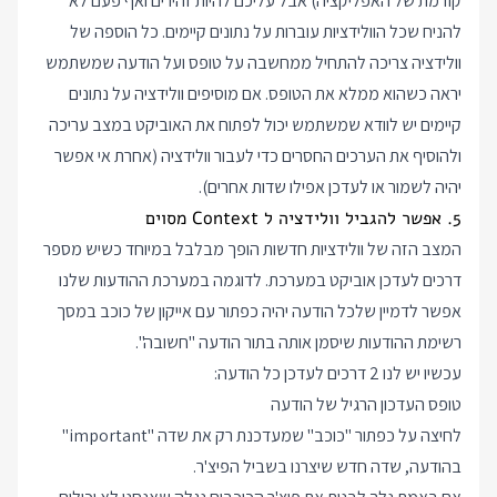
קודמת של האפליקציה) אבל עליכם להיות זהירים ואף פעם לא
להניח שכל הוולידציות עוברות על נתונים קיימים. כל הוספה של
וולידציה צריכה להתחיל ממחשבה על טופס ועל הודעה שמשתמש
יראה כשהוא ממלא את הטופס. אם מוסיפים וולידציה על נתונים
קיימים יש לוודא שמשתמש יכול לפתוח את האוביקט במצב עריכה
ולהוסיף את הערכים החסרים כדי לעבור וולידציה (אחרת אי אפשר
יהיה לשמור או לעדכן אפילו שדות אחרים).
5. אפשר להגביל וולידציה ל Context מסוים
המצב הזה של וולידציות חדשות הופך מבלבל במיוחד כשיש מספר
דרכים לעדכן אוביקט במערכת. לדוגמה במערכת ההודעות שלנו
אפשר לדמיין שלכל הודעה יהיה כפתור עם אייקון של כוכב במסך
רשימת ההודעות שיסמן אותה בתור הודעה "חשובה".
עכשיו יש לנו 2 דרכים לעדכן כל הודעה:
טופס העדכון הרגיל של הודעה
לחיצה על כפתור "כוכב" שמעדכנת רק את שדה "important"
בהודעה, שדה חדש שיצרנו בשביל הפיצ'ר.