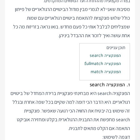
בצורה מקצועית מההתחלה ועד הנושאים המתקדמים.
מסיבות שאני לא לגמרי מבין מודול הביטויים הרגולאריים של פייתון
כולל שלוש פונקציות להתאמת ביטויים רגולאריים עם שמות
שמצליחים לבלבל אותי כל פעם מחדש. בואו נראה בזריזות מה כל
אחת עושה ואיך לזכור את ההבדל ביניהן.
תוכן עניינים
הפונקציה search
הפונקציה fullmatch
הפונקציה match
1. הפונקציה search
הפונקציה search היא מבחינתי פונקציית ברירת המחדל של ביטויים
רגולאריים. היא הדבר הכי דומה למה שקיים בכל שפה אחרת ובגלל
זה שימוש בה יבטיח את החוויה הכי רגועה שאפשר. פונקציית
search מחפשת את התבנית הרגולארית בקלט ומחזירה אוביקט
התאמה אם הקלט מתאים לתבנית.
דוגמה לשימוש: